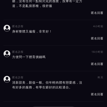
聽，沒有任何一點制式化的感覺，按摩有一定力
道，不是亂摸那種，很舒服
匿名回覆
匿名訪客
4小时前

身材整體又偏瘦，非常好！
匿名回覆
匿名訪客
18小时前

方便問一下體育價錢嗎
匿名回覆
匿名訪客
昨天

清新甜美，顏值一般。但年輕肉體有戀愛感，沒
有好多的服務，有學生癖好的比較適合。
匿名回覆