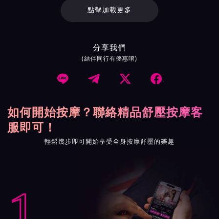
點擊加載更多
分享我們
(結伴同行有優惠唷)




如何開始按摩？聯絡精品舒壓按摩客
服即可！
輕鬆幾步即可開始享受全身按摩舒壓的樂趣
1