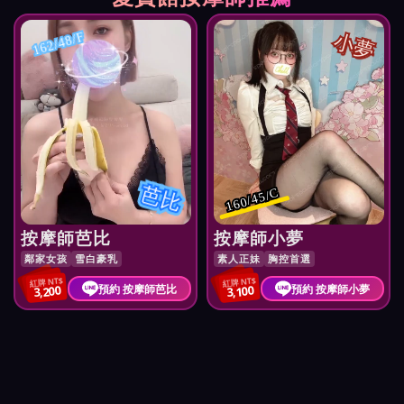
小夢
162/48/F
芭比
160/45/C
按摩師芭比
按摩師小夢
鄰家女孩
雪白豪乳
素人正妹
胸控首選
紅牌 NT$
紅牌 NT$
預約 按摩師芭比
預約 按摩師小夢
3,200
3,100