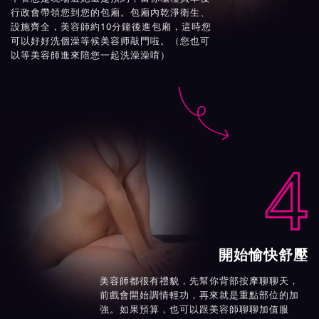
行政會帶領您到您的包廂。包廂內乾淨衛生、
設施齊全，美容師約10分鐘後進包廂，這時您
可以好好洗個澡等候美容师敲門啦。（您也可
以等美容師進來陪您一起洗澡澡唷）

4
開始愉快舒壓
美容師都很有禮貌，先幫你背部按摩聊聊天，
前戲會開始調情輕功，再來就是重點部位的加
強。如果預算，也可以跟美容師聊聊加值服