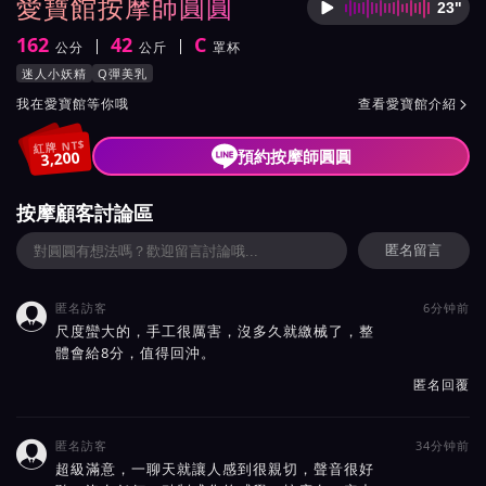
愛寶館按摩師圓圓
23"
按摩師
162
42
C
公分
公斤
罩杯
身高
體重
罩杯
按摩師圓圓服務風格與特色
迷人小妖精
Q彈美乳
按摩師圓圓所屬按摩會館介紹與班表
我在愛寶館等你哦
查看愛寶館介紹

紅牌 NT$
預約按摩師圓圓
3,200
按摩顧客討論區
匿名留言
匿名訪客
6分钟前

尺度蠻大的，手工很厲害，沒多久就繳械了，整
體會給8分，值得回沖。
匿名回覆
匿名訪客
34分钟前

超級滿意，一聊天就讓人感到很親切，聲音很好