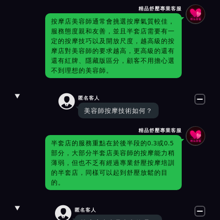
精品舒壓專業客服
按摩店美容師通常會挑選按摩氣質較佳，
服務態度親和友善，並且半套店需要有一
定的按摩技巧以及開放尺度，越高級的按
摩店對美容師的要求越高，更高級的還有
還有紅牌、隱藏版區分，顧客不用擔心選
不到理想的美容師。

匿名客人
美容師按摩技術如何？
精品舒壓專業客服
半套店的服務重點在於後半段的0.3或0.5
部分，大部分半套店美容師的按摩能力稍
薄弱，但也不乏有經過專業舒壓按摩培訓
的半套店，同樣可以起到舒壓放鬆的目
的。

匿名客人