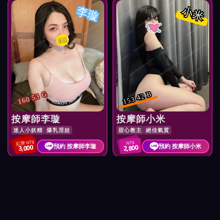
李璇
小米
160 53 G
153 42 B
按摩師李璇
按摩師小米
迷人小妖精
爆乳淫娃
甜心教主
絕佳氣質
紅牌 NT$
NT$
預約 按摩師李璇
預約 按摩師小米
3,000
2,800