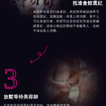
抵達會館選妃
進館即有親切行政接待，與您簡單確認後即可
現場選妃。溫馨提醒：有看上再消費，看不上
可以直接打槍，幹部可以安排您至旁邊店家繼
續選妃，請放心精品舒壓絕不會酸客人，也絕
不強迫客人消費。

3
放鬆等待美容師
不管您是現場選妃還是預約，當你櫃檯買單後