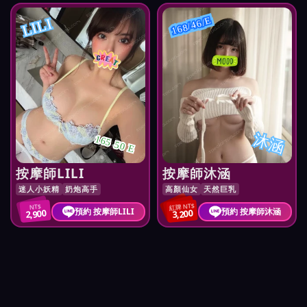
LILI
168/46/E
沐涵
165 50 E
按摩師LILI
按摩師沐涵
迷人小妖精
奶炮高手
高顏仙女
天然巨乳
紅牌 NT$
NT$
預約 按摩師LILI
預約 按摩師沐涵
2,900
3,200