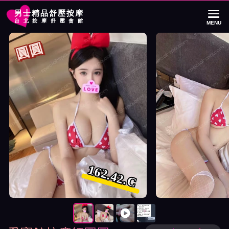
男士精品舒壓按摩
台北按摩舒壓會館
MENU
首頁
愛寶館按摩師圓圓詳細介紹
愛寶館按摩師圓圓照片展示與影片介紹
圓圓
162.42.C
按摩師圓圓照片展示與影片介紹及客戶評價截屏展示