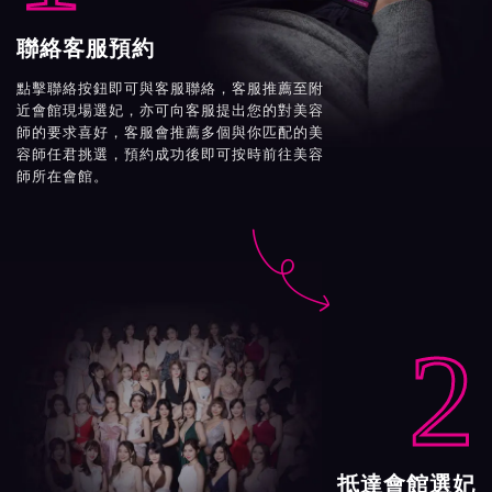
聯絡客服預約
點擊聯絡按鈕即可與客服聯絡，客服推薦至附
近會館現場選妃，亦可向客服提出您的對美容
師的要求喜好，客服會推薦多個與你匹配的美
容師任君挑選，預約成功後即可按時前往美容
師所在會館。

2
抵達會館選妃