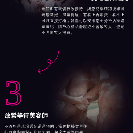
進館即有親切行政接待，與您簡單確認後即可
現場選妃。溫馨提醒：有看上再消費，看不上
可以直接打槍，幹部可以安排您至旁邊店家繼
續選妃，請放心精品舒壓絕不會酸客人，也絕
不強迫客人消費。

3
放鬆等待美容師
不管您是現場選妃還是預約，當你櫃檯買單後
行政會帶領您到您的包廂。包廂內乾淨衛生、