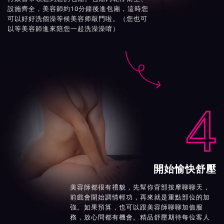
設施齊全，美容師約10分鐘後進包廂，這時您
可以好好洗個澡等候美容师敲門啦。（您也可
以等美容師進來陪您一起洗澡澡唷）

4
開始愉快舒壓
美容師都很有禮貌，先幫你背部按摩聊聊天，
前戲會開始調情輕功，再來就是重點部位的加
強。如果預算，也可以跟美容師聊聊加值服
務，放心問都有機會。精品舒壓期待每位客人