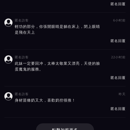
匿名回覆
匿名訪客
6小时前

輕功的部分，你張開眼睛是躺在床上，閉上眼睛
是飛在天上
匿名回覆
匿名訪客
22小时前

此妹一定要回冲，太棒太敬業又漂亮，天使的臉
蛋魔鬼的服務。
匿名回覆
匿名訪客
昨天

身材苗條奶又大，喜歡奶控很推！
匿名回覆