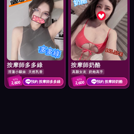
奶酪
155 40 C
多多綠
165.57.E
按摩師多多綠
按摩師奶酪
淫蕩小騷妹
天然乳香
高顏女友
奶炮高手
NT$
NT$
預約 按摩師多多綠
預約 按摩師奶酪
2,800
2,600