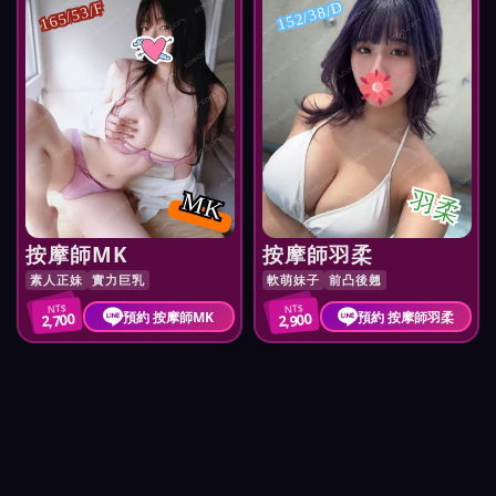
152/38/D
165/53/F
羽柔
MK
按摩師MK
按摩師羽柔
素人正妹
實力巨乳
軟萌妹子
前凸後翹
NT$
NT$
預約 按摩師MK
預約 按摩師羽柔
2,700
2,900