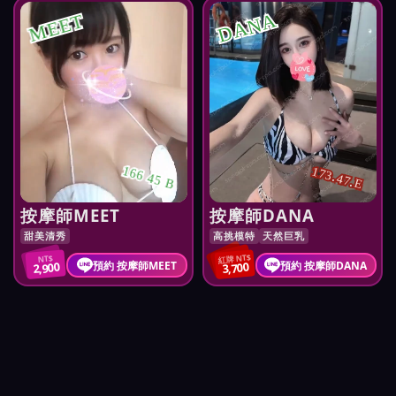
DANA
MEET
166 45 B
173.47.E
按摩師MEET
按摩師DANA
甜美清秀
高挑模特
天然巨乳
紅牌 NT$
NT$
預約 按摩師MEET
預約 按摩師DANA
2,900
3,700