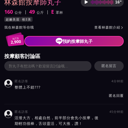
林森館按摩師丸子
16"
按摩師
160
49
E
公分
公斤
罩杯
身高
體重
罩杯
按摩師丸子服務風格與特色
超嫩美眉
軟E美
按摩師丸子所屬按摩會館介紹與班表
我在林森館等你哦
查看林森館介紹

NT$
預約按摩師丸子
2,900
按摩顧客討論區
匿名留言
匿名訪客
4分钟前

整體上不錯???
匿名回覆
匿名訪客
45分钟前

活潑大方，相處自然，前半部分會先小按摩，後
期輕功很棒，舌頭靈活，可大推，讚！