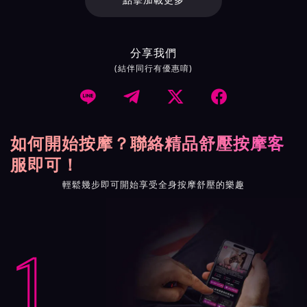
點擊加載更多
分享我們
(結伴同行有優惠唷)




如何開始按摩？聯絡精品舒壓按摩客
服即可！
輕鬆幾步即可開始享受全身按摩舒壓的樂趣
1