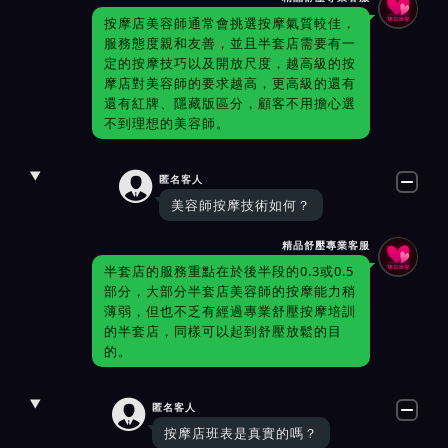
按摩店美容師通常會挑選按摩氣質較佳，
服務態度親和友善，並且半套店需要有一
定的按摩技巧以及開放尺度，越高級的按
摩店對美容師的要求越高，更高級的還有
還有紅牌、隱藏版區分，顧客不用擔心選
不到理想的美容師。

匿名客人
美容師按摩技術如何？
精品舒壓專業客服
半套店的服務重點在於後半段的0.3或0.5
部分，大部分半套店美容師的按摩能力稍
薄弱，但也不乏有經過專業舒壓按摩培訓
的半套店，同樣可以起到舒壓放鬆的目
的。

匿名客人
按摩店班表是真實的嗎？