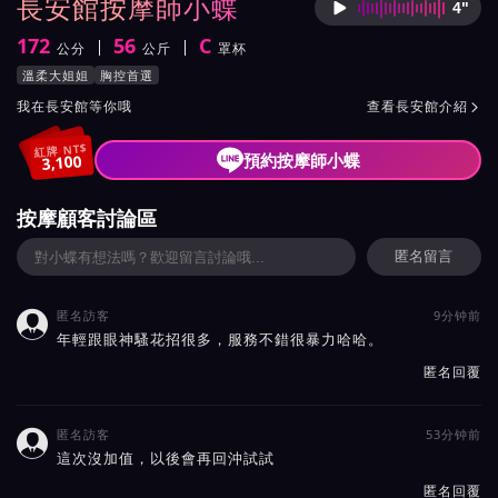
長安館按摩師小蝶
4"
按摩師
172
56
C
公分
公斤
罩杯
身高
體重
罩杯
按摩師小蝶服務風格與特色
溫柔大姐姐
胸控首選
按摩師小蝶所屬按摩會館介紹與班表
我在長安館等你哦
查看長安館介紹

紅牌 NT$
預約按摩師小蝶
3,100
按摩顧客討論區
匿名留言
匿名訪客
9分钟前

年輕跟眼神騷花招很多，服務不錯很暴力哈哈。
匿名回覆
匿名訪客
53分钟前

這次沒加值，以後會再回沖試試
匿名回覆