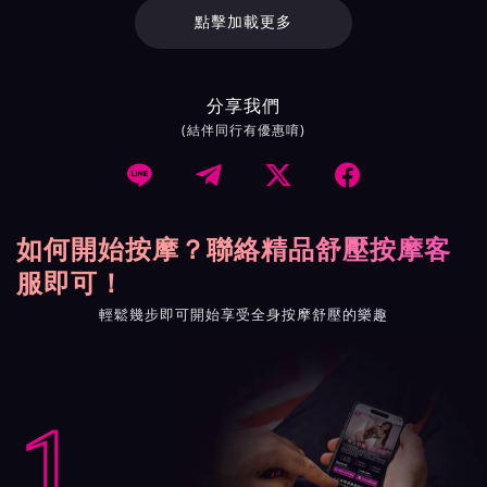
點擊加載更多
分享我們
(結伴同行有優惠唷)




如何開始按摩？聯絡精品舒壓按摩客
服即可！
輕鬆幾步即可開始享受全身按摩舒壓的樂趣
1