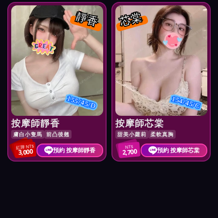
靜香
芯棠
155/45/D
154/45/C
按摩師靜香
按摩師芯棠
膚白小隻馬
前凸後翹
甜美小蘿莉
柔軟真胸
紅牌 NT$
NT$
預約 按摩師靜香
預約 按摩師芯棠
3,000
2,700