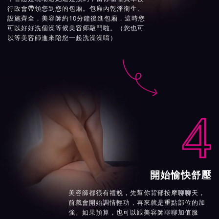
行政會帶領您到您的包廂。包廂內乾淨衛生、
設施齊全，美容師約10分鐘後進包廂，這時您
可以好好洗個澡等候美容师敲門啦。（您也可
以等美容師進來陪您一起洗澡澡唷）

4
開始愉快舒壓
美容師都很有禮貌，先幫你背部按摩聊聊天，
前戲會開始調情輕功，再來就是重點部位的加
強。如果預算，也可以跟美容師聊聊加值服