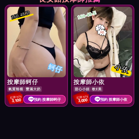
160-48-E
160.48.D
蚵仔
小依
按摩師蚵仔
按摩師小依
氣質辣模
豐滿大奶
甜心小妞
軟E美
紅牌 NT$
紅牌 NT$
預約 按摩師蚵仔
預約 按摩師小依
3,100
3,000