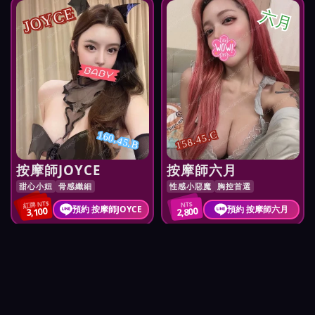
JOYCE
六月
160.45.B
158.45.C
按摩師JOYCE
按摩師六月
甜心小妞
骨感纖細
性感小惡魔
胸控首選
紅牌 NT$
NT$
預約 按摩師JOYCE
預約 按摩師六月
3,100
2,800