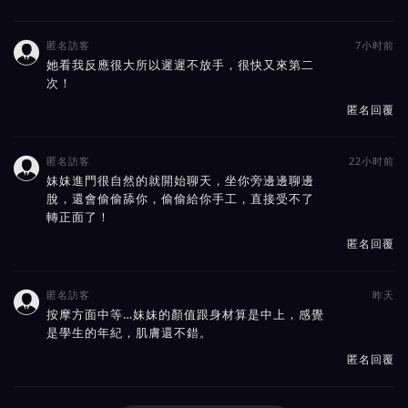
匿名訪客
7小时前

她看我反應很大所以遲遲不放手，很快又來第二
次！
匿名回覆
匿名訪客
22小时前

妹妹進門很自然的就開始聊天，坐你旁邊邊聊邊
脫，還會偷偷舔你，偷偷給你手工，直接受不了
轉正面了！
匿名回覆
匿名訪客
昨天

按摩方面中等…妹妹的顏值跟身材算是中上，感覺
是學生的年紀，肌膚還不錯。
匿名回覆