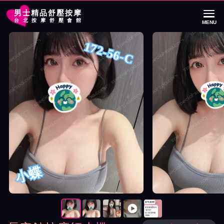
男士精品舒壓按摩
台北按摩舒壓會館
MENU
首頁
長安館按摩師小蝶詳細介紹
長安館按摩師小蝶照片展示與影片介紹
172-56-C
小蝶
按摩師小蝶照片展示與影片介紹及客戶評價截屏展示