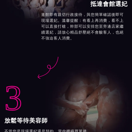
抵達會館選妃
進館即有親切行政接待，與您簡單確認後即可
現場選妃。溫馨提醒：有看上再消費，看不上
可以直接打槍，幹部可以安排您至旁邊店家繼
續選妃，請放心精品舒壓絕不會酸客人，也絕
不強迫客人消費。

3
放鬆等待美容師
不管您是現場選妃還是預約，當你櫃檯買單後