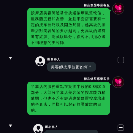
精品舒壓專業客服
按摩店美容師通常會挑選按摩氣質較佳，
服務態度親和友善，並且半套店需要有一
定的按摩技巧以及開放尺度，越高級的按
摩店對美容師的要求越高，更高級的還有
還有紅牌、隱藏版區分，顧客不用擔心選
不到理想的美容師。

匿名客人
美容師按摩技術如何？
精品舒壓專業客服
半套店的服務重點在於後半段的0.3或0.5
部分，大部分半套店美容師的按摩能力稍
薄弱，但也不乏有經過專業舒壓按摩培訓
的半套店，同樣可以起到舒壓放鬆的目
的。

匿名客人