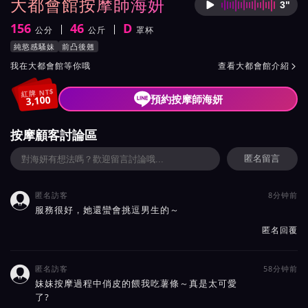
大都會館按摩師海妍
3"
按摩師
156
46
D
公分
公斤
罩杯
身高
體重
罩杯
按摩師海妍服務風格與特色
純慾感騷妹
前凸後翹
按摩師海妍所屬按摩會館介紹與班表
我在大都會館等你哦
查看大都會館介紹

紅牌 NT$
預約按摩師海妍
3,100
按摩顧客討論區
匿名留言
匿名訪客
8分钟前

服務很好，她還蠻會挑逗男生的～
匿名回覆
匿名訪客
58分钟前

妹妹按摩過程中俏皮的餵我吃薯條～真是太可愛
了?