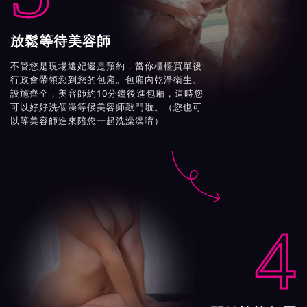
放鬆等待美容師
不管您是現場選妃還是預約，當你櫃檯買單後
行政會帶領您到您的包廂。包廂內乾淨衛生、
設施齊全，美容師約10分鐘後進包廂，這時您
可以好好洗個澡等候美容师敲門啦。（您也可
以等美容師進來陪您一起洗澡澡唷）

4