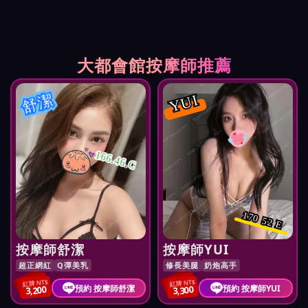
大都會館按摩師推薦
舒潔
YUI
166.46.C
170 52 E
按摩師舒潔
按摩師YUI
超正網紅
Q彈美乳
修長美腿
奶炮高手
紅牌 NT$
紅牌 NT$
預約 按摩師舒潔
預約 按摩師YUI
3,200
3,300