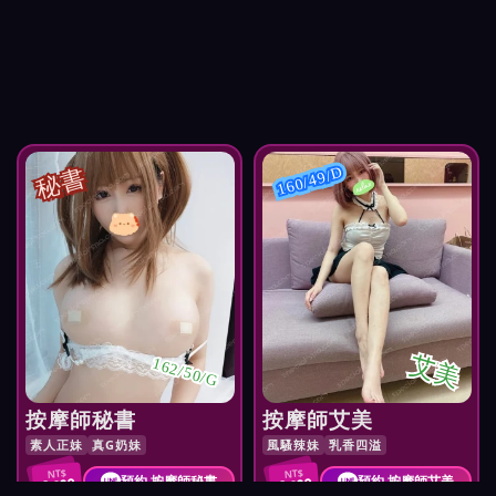
秘書
160/49/D
艾美
162/50/G
按摩師秘書
按摩師艾美
素人正妹
真G奶妹
風騷辣妹
乳香四溢
NT$
NT$
預約 按摩師秘書
預約 按摩師艾美
2,900
2,900