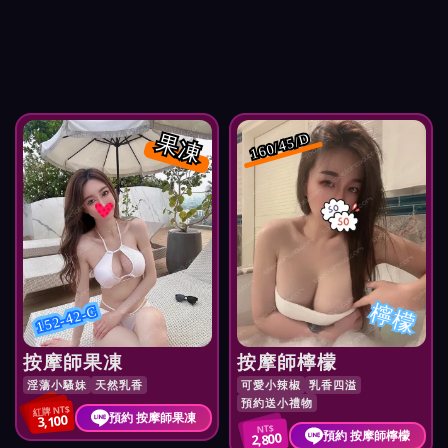
果凍
160/45/D
檸檬
152-42-C
按摩師果凍
按摩師檸檬
淫蕩小騷妹
天然乳香
可愛小辣椒
乳香四溢
預約送小禮物
紅牌 NT$
預約 按摩師果凍
3,100
NT$
預約 按摩師檸檬
2,800