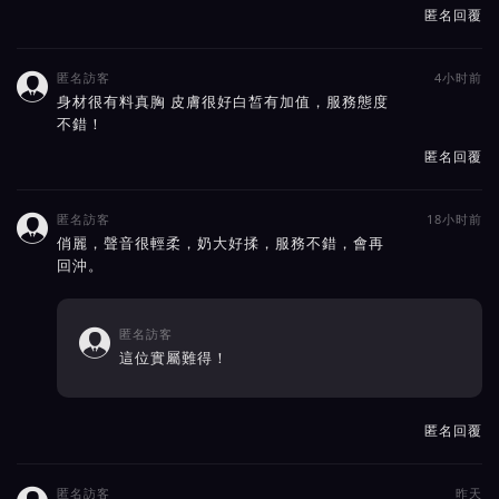
匿名回覆
匿名訪客
4小时前

身材很有料真胸 皮膚很好白皙有加值，服務態度
不錯！
匿名回覆
匿名訪客
18小时前

俏麗，聲音很輕柔，奶大好揉，服務不錯，會再
回沖。
匿名訪客

這位實屬難得！
匿名回覆
匿名訪客
昨天