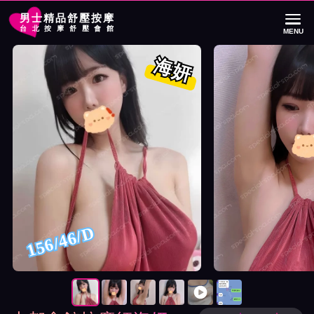
男士精品舒壓按摩
台北按摩舒壓會館
MENU
首頁
大都會館按摩師海妍詳細介紹
大都會館按摩師海妍照片展示與影片介
海妍
156/46/D
按摩師海妍照片展示與影片介紹及客戶評價截屏展示