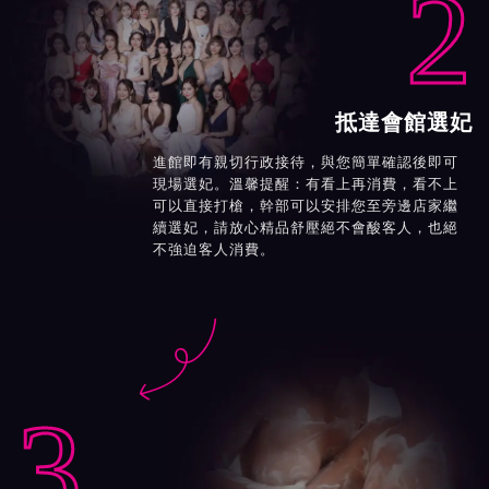
2
抵達會館選妃
進館即有親切行政接待，與您簡單確認後即可
現場選妃。溫馨提醒：有看上再消費，看不上
可以直接打槍，幹部可以安排您至旁邊店家繼
續選妃，請放心精品舒壓絕不會酸客人，也絕
不強迫客人消費。

3