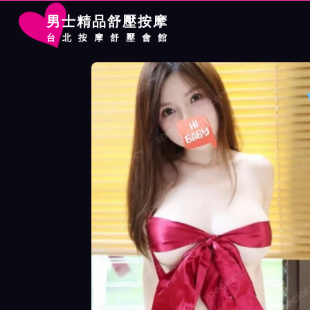
男士精品舒壓按摩
台北按摩舒壓會館
首頁
長春館按摩師未來詳細介紹
長春館按摩師未來照片展示