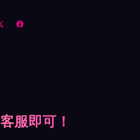


摩客服即可！