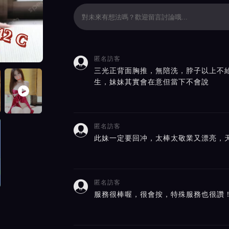
42 C
匿名訪客

價截屏展示
三光正背面胸推，無陪洗，脖子以上不
生，妹妹其實會在意但當下不會說
匿名訪客

此妹一定要回冲，太棒太敬業又漂亮，
匿名訪客

服務很棒喔，很會按，特殊服務也很讚