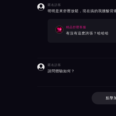
匿名訪客

明明是來舒壓放鬆，現在搞的我腰酸背
精品舒壓客服
有沒有這麽誇張？哈哈哈
匿名訪客

請問體驗如何？
點擊