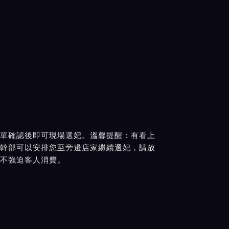
單確認後即可現場選妃。溫馨提醒：有看上
幹部可以安排您至旁邊店家繼續選妃，請放
不強迫客人消費。