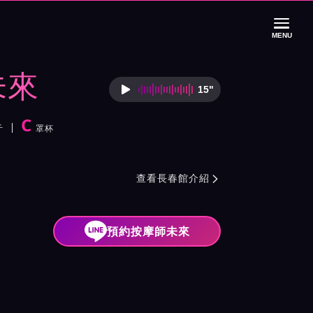
MENU
未來
15"
按摩師未來語音介
C
斤
罩杯
紹與班表
查看長春館介紹

預約按摩師未來