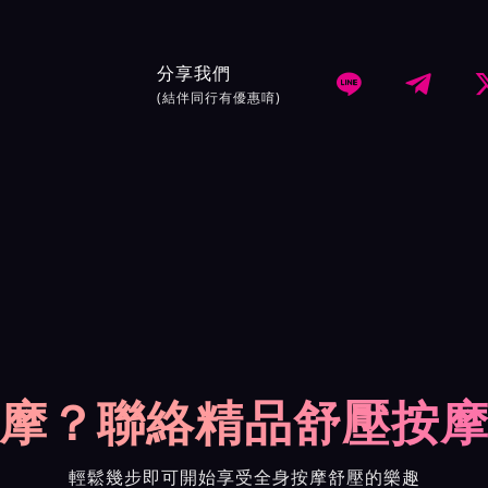
分享我們


(結伴同行有優惠唷)
摩？聯絡精品舒壓按
輕鬆幾步即可開始享受全身按摩舒壓的樂趣