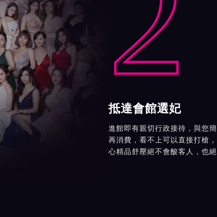
2
抵達會館選妃
進館即有親切行政接待，與您簡
再消費，看不上可以直接打槍，
心精品舒壓絕不會酸客人，也絕