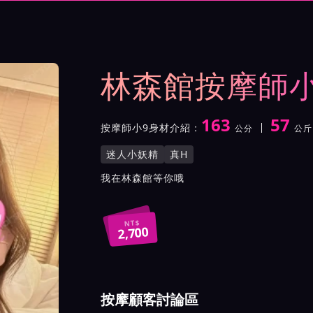
與影片介紹及客戶評價截屏
林森館按摩師小
163
57
按摩師小9身材介紹：
公分
公斤
身高
體重
罩杯
按摩師小9服務風格與特色
迷人小妖精
真H
按摩師小9所屬按摩會館介
我在林森館等你哦
NT$
2,700
按摩顧客討論區