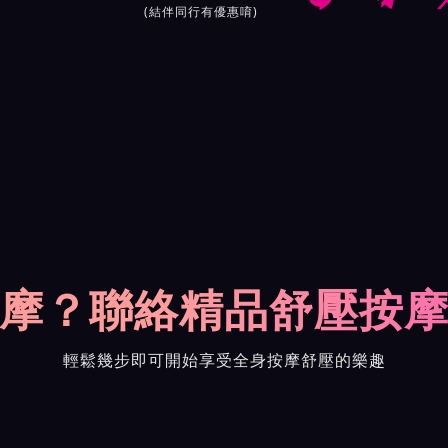
(結伴同行有優惠唷)
摩？聯絡精品舒壓按
輕鬆幾步即可開始享受全身按摩舒壓的樂趣