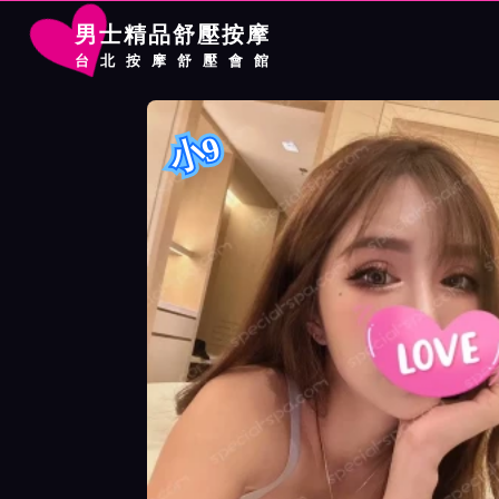
男士精品舒壓按摩
台北按摩舒壓會館
首頁
林森館按摩師小9詳細介紹
林森館按摩師小9照片展示
小9