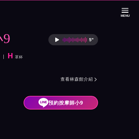
MENU
9
5"
按摩師小9語音介
H
罩杯
紹與班表
查看林森館介紹

預約按摩師小9