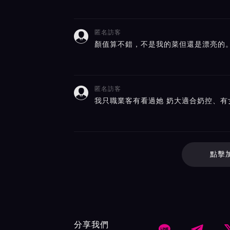
匿名訪客

顏值算不錯，不是我的菜但還是漂亮的
匿名訪客

我只職業客有看過她 奶大適合奶控、有
點擊
分享我們

