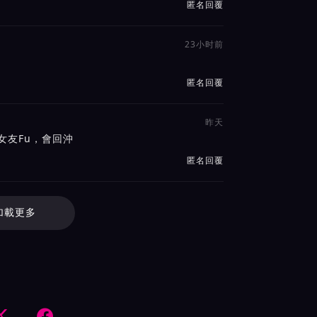
匿名回覆
23小时前
。
匿名回覆
昨天
女友Fu，會回沖
匿名回覆
加載更多

