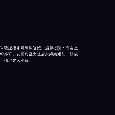
單確認後即可現場選妃。溫馨提醒：有看上
幹部可以安排您至旁邊店家繼續選妃，請放
不強迫客人消費。