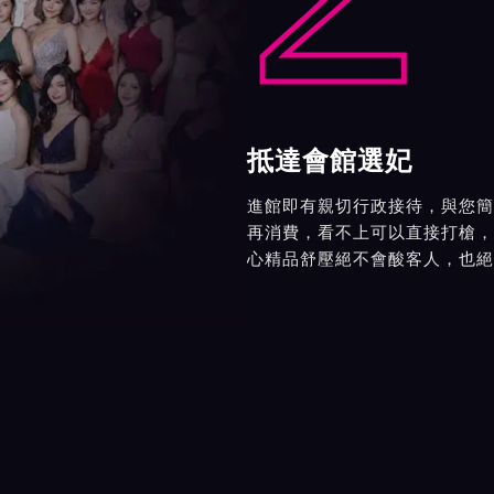
抵達會館選妃
進館即有親切行政接待，與您簡
再消費，看不上可以直接打槍，
心精品舒壓絕不會酸客人，也絕