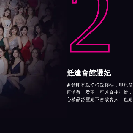
2
抵達會館選妃
進館即有親切行政接待，與您簡
再消費，看不上可以直接打槍，
心精品舒壓絕不會酸客人，也絕