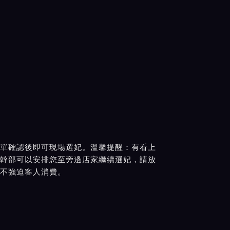
單確認後即可現場選妃。溫馨提醒：有看上
幹部可以安排您至旁邊店家繼續選妃，請放
不強迫客人消費。