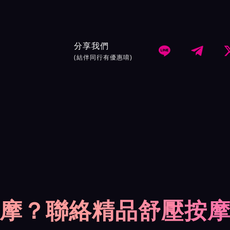
分享我們


(結伴同行有優惠唷)
摩？聯絡精品舒壓按