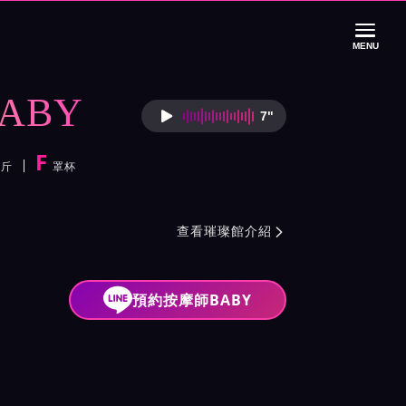
MENU
ABY
7"
按摩師BABY語音
F
公斤
罩杯
色
介紹與班表
查看璀璨館介紹

預約按摩師BABY