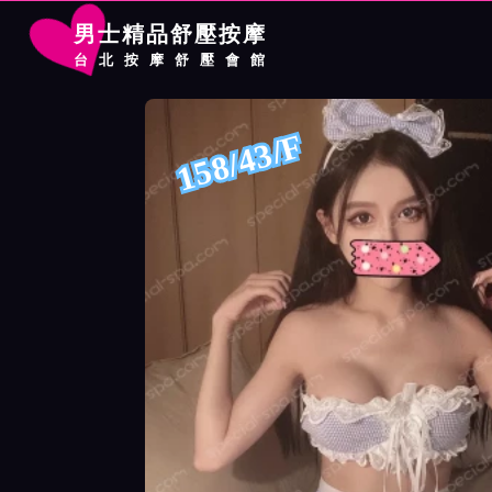
男士精品舒壓按摩
台北按摩舒壓會館
首頁
璀璨館按摩師BABY詳細介紹
璀璨館按摩師BABY照片展
158/43/F