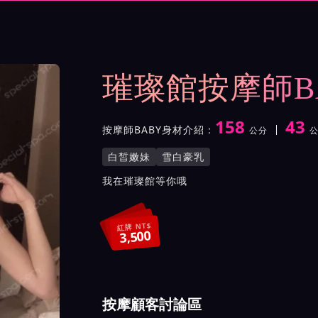
示與影片介紹及客戶評價截屏
璀璨館按摩師B
158
43
按摩師BABY身材介紹：
公分
身高
體重
罩杯
按摩師BABY服務風格與特
白皙嫩妹
雪白豪乳
按摩師BABY所屬按摩會館
我在璀璨館等你哦
紅牌 NT$
3,500
按摩顧客討論區