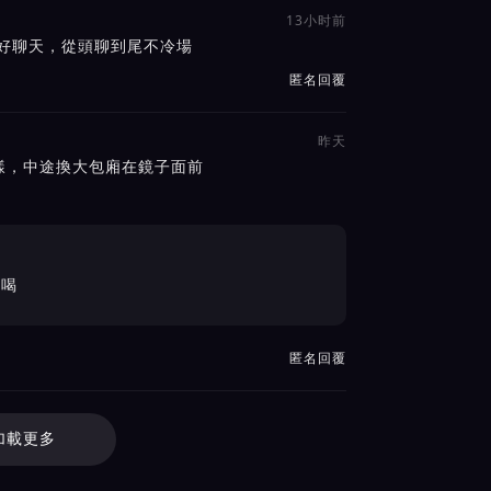
13小时前
常好聊天，從頭聊到尾不冷場
匿名回覆
昨天
樣，中途換大包廂在鏡子面前
好喝
匿名回覆
加載更多