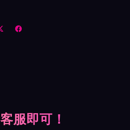


摩客服即可！