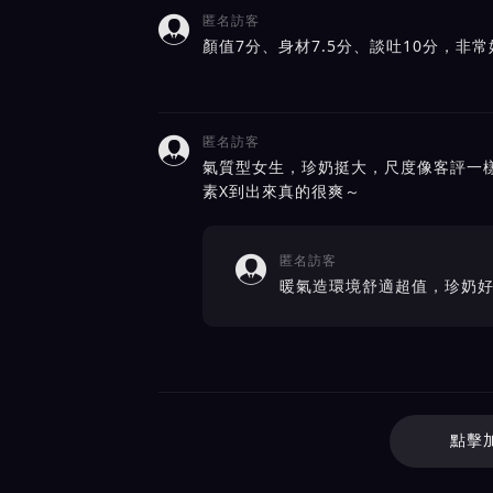
匿名訪客

顏值7分、身材7.5分、談吐10分，非
匿名訪客

氣質型女生，珍奶挺大，尺度像客評一
素X到出來真的很爽～
匿名訪客

暖氣造環境舒適超值，珍奶
點擊