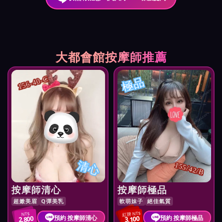
大都會館按摩師推薦
極品
156-40-C
清心
155/42/B
按摩師清心
按摩師極品
超嫩美眉
Q彈美乳
軟萌妹子
絕佳氣質
紅牌 NT$
NT$
預約 按摩師清心
預約 按摩師極品
2,800
3,100