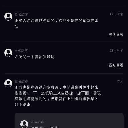
匿名訪客
12小时前

正常人約這妹包滿意的，除非不是你的菜或你太
怪
匿名回覆
匿名訪客
23小时前

方便問一下體育價錢嗎
匿名回覆
匿名訪客
昨天

正面也是左邊親完換右邊，中間還會叫你坐起來
抱抱愛X一下，之後騎上來自己揉一揉下面，發現
有除毛還蠻漂亮的，後來就在上油邊嚕邊攻擊Ｘ
頭下結束
匿名訪客
