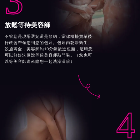
3
放鬆等待美容師
不管您是現場選妃還是預約，當你櫃檯買單後
行政會帶領您到您的包廂。包廂內乾淨衛生、
設施齊全，美容師約10分鐘後進包廂，這時您
可以好好洗個澡等候美容师敲門啦。（您也可
以等美容師進來陪您一起洗澡澡唷）

4