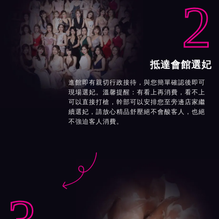
2
抵達會館選妃
進館即有親切行政接待，與您簡單確認後即可
現場選妃。溫馨提醒：有看上再消費，看不上
可以直接打槍，幹部可以安排您至旁邊店家繼
續選妃，請放心精品舒壓絕不會酸客人，也絕
不強迫客人消費。
