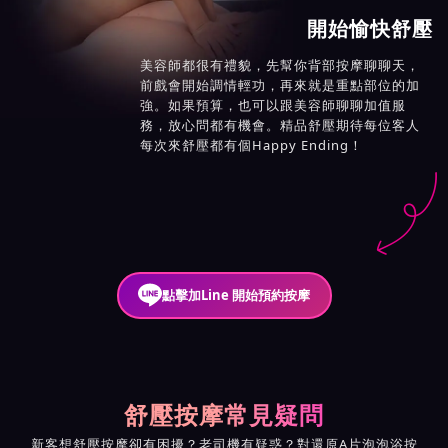
開始愉快舒壓
美容師都很有禮貌，先幫你背部按摩聊聊天，
前戲會開始調情輕功，再來就是重點部位的加
強。如果預算，也可以跟美容師聊聊加值服
務，放心問都有機會。精品舒壓期待每位客人
每次來舒壓都有個Happy Ending！
點擊加Line 開始預約按摩
舒壓按摩常見疑問
新客想舒壓按摩卻有困擾？老司機有疑惑？對還原A片泡泡浴按