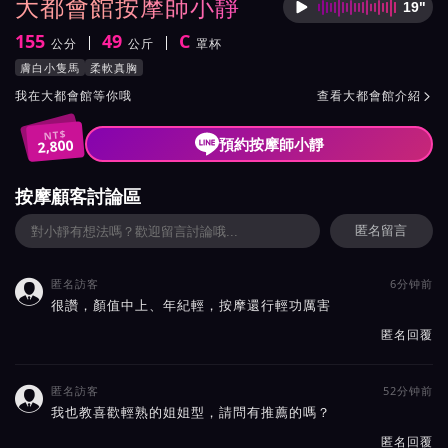
大都會館按摩師小靜
19"
按摩師
155
49
C
公分
公斤
罩杯
身高
體重
罩杯
按摩師小靜服務風格與特色
膚白小隻馬
柔軟真胸
按摩師小靜所屬按摩會館介紹與班表
我在大都會館等你哦
查看大都會館介紹

NT$
預約按摩師小靜
2,800
按摩顧客討論區
匿名留言
匿名訪客
6分钟前

很讚，顏值中上、年紀輕，按摩還行輕功厲害
匿名回覆
匿名訪客
52分钟前

我也教喜歡輕熟的姐姐型，請問有推薦的嗎？
匿名回覆