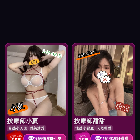
148-38-B
160.50.C
小夏
甜甜
按摩師小夏
按摩師甜甜
骨感小天使
甜美清秀
性感小惡魔
天然乳香
紅牌 NT$
NT$
預約 按摩師小夏
預約 按摩師甜甜
3,000
2,800