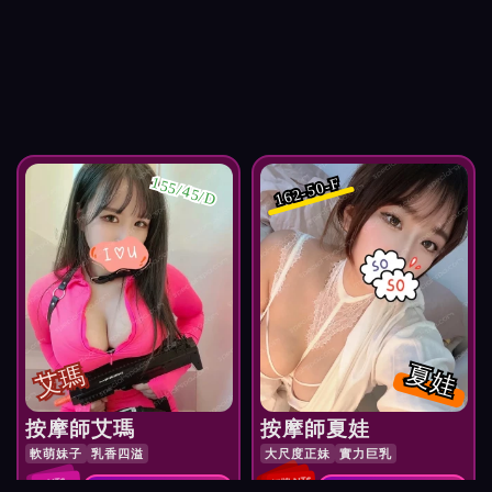
155/45/D
162-50-F
艾瑪
夏娃
按摩師艾瑪
按摩師夏娃
軟萌妹子
乳香四溢
大尺度正妹
實力巨乳
紅牌 NT$
NT$
預約 按摩師艾瑪
預約 按摩師夏娃