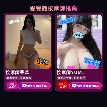
愛寶館按摩師推薦
154-45-E
160 42 C
YUMI
香草
按摩師香草
按摩師YUMI
鄰家女孩
柔軟真胸
骨感小天使
奶炮高手
紅牌 NT$
NT$
預約 按摩師香草
預約 按摩師YUMI
2,800
3,200