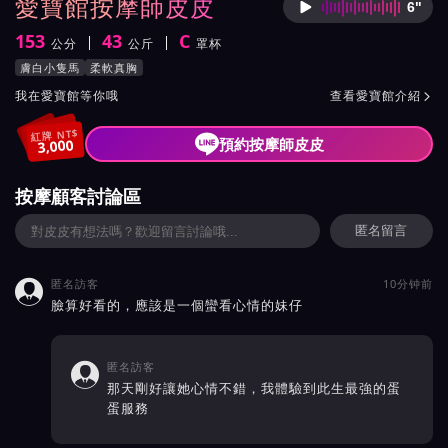
愛寶館按摩師皮皮
6"
按摩師
153
43
C
公分
公斤
罩杯
身高
體重
罩杯
按摩師皮皮服務風格與特色
膚白小隻馬
柔軟真胸
按摩師皮皮所屬按摩會館介紹與班表
我在愛寶館等你哦
查看愛寶館介紹

紅牌 NT$
預約按摩師皮皮
3,000
按摩顧客討論區
匿名留言
匿名訪客
10分钟前

臉算好看的，應該是一個蠻看心情的妹仔
匿名訪客

那天剛好讓她心情不錯，我體驗到此生最強的蛋
蛋服務