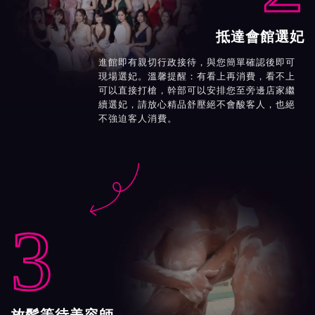
抵達會館選妃
進館即有親切行政接待，與您簡單確認後即可
現場選妃。溫馨提醒：有看上再消費，看不上
可以直接打槍，幹部可以安排您至旁邊店家繼
續選妃，請放心精品舒壓絕不會酸客人，也絕
不強迫客人消費。

3
放鬆等待美容師