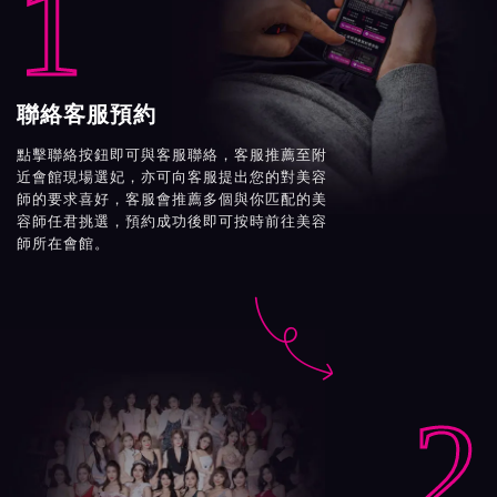
1
聯絡客服預約
點擊聯絡按鈕即可與客服聯絡，客服推薦至附
近會館現場選妃，亦可向客服提出您的對美容
師的要求喜好，客服會推薦多個與你匹配的美
容師任君挑選，預約成功後即可按時前往美容
師所在會館。

2