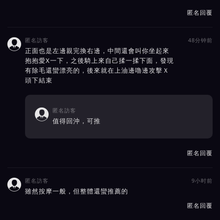
匿名回覆
匿名訪客
48分钟前

正面也是左邊親完換右邊，中間還會叫你坐起來
抱抱愛X一下，之後騎上來自己揉一揉下面，發現
有除毛還蠻漂亮的，後來就在上油邊嚕邊攻擊Ｘ
頭下結束
匿名訪客

值得回沖，可推
匿名回覆
匿名訪客
9小时前

雖然按摩一般，但整體還蠻推薦的
匿名回覆