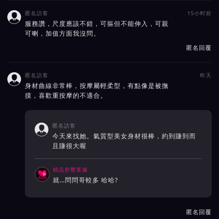
匿名訪客
15小时前

服務讚，尺度應該不錯，可摳但不能伸入，可親
可喇，加值方面我沒問。
匿名回覆
匿名訪客
昨天

身材曲線非常棒，按摩屬輕柔型，有點像是被撫
摸，喜歡重按摩的不適合。
匿名訪客

今天來找她。氣質型美女身材很棒，約到賺到而
且賺很大喔
精品舒壓客服
就…問問哥較多 哈哈?
匿名回覆