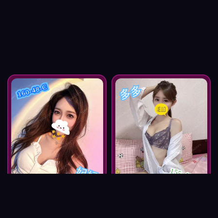
多多
160-48-C
妃妃
155-43-D
按摩師妃妃
按摩師多多
白皙嫩妹
天然乳香
淫蕩小騷妹
白皙真奶