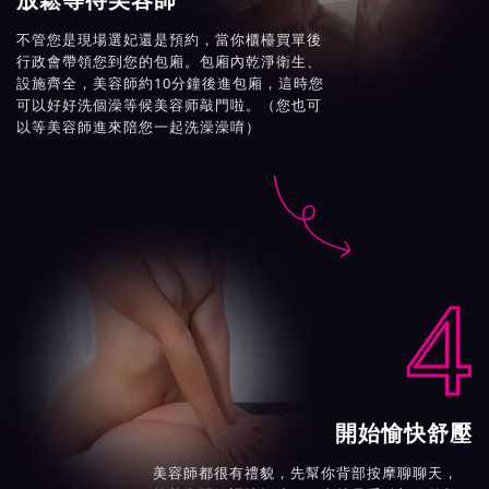
不管您是現場選妃還是預約，當你櫃檯買單後
行政會帶領您到您的包廂。包廂內乾淨衛生、
設施齊全，美容師約10分鐘後進包廂，這時您
可以好好洗個澡等候美容师敲門啦。（您也可
以等美容師進來陪您一起洗澡澡唷）

4
開始愉快舒壓
美容師都很有禮貌，先幫你背部按摩聊聊天，