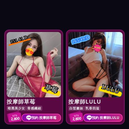
165/49/D
151 41 B
LULU
草莓
按摩師草莓
按摩師LULU
暗黑美少女
骨感纖細
白皙嫩妹
乳香四溢
NT$
NT$
預約 按摩師草莓
預約 按摩師LULU
2,800
2,800