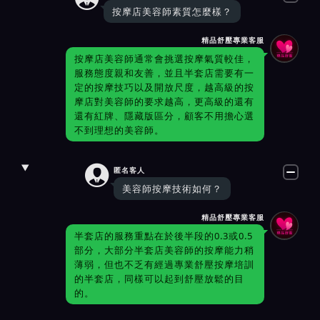
按摩店美容師素質怎麼樣？
精品舒壓專業客服
按摩店美容師通常會挑選按摩氣質較佳，
服務態度親和友善，並且半套店需要有一
定的按摩技巧以及開放尺度，越高級的按
摩店對美容師的要求越高，更高級的還有
還有紅牌、隱藏版區分，顧客不用擔心選
不到理想的美容師。

匿名客人
美容師按摩技術如何？
精品舒壓專業客服
半套店的服務重點在於後半段的0.3或0.5
部分，大部分半套店美容師的按摩能力稍
薄弱，但也不乏有經過專業舒壓按摩培訓
的半套店，同樣可以起到舒壓放鬆的目
的。