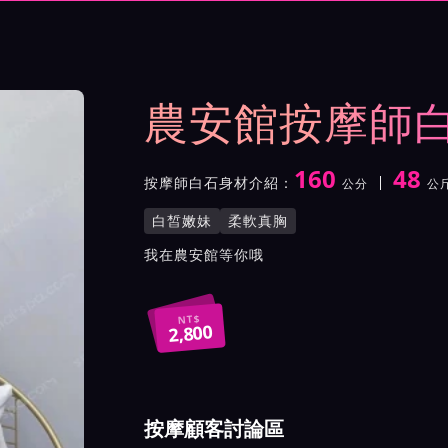
與影片介紹及客戶評價截屏
農安館按摩師
160
48
按摩師白石身材介紹：
公分
公
身高
體重
罩杯
按摩師白石服務風格與特色
白皙嫩妹
柔軟真胸
按摩師白石所屬按摩會館介
我在農安館等你哦
NT$
2,800
按摩顧客討論區