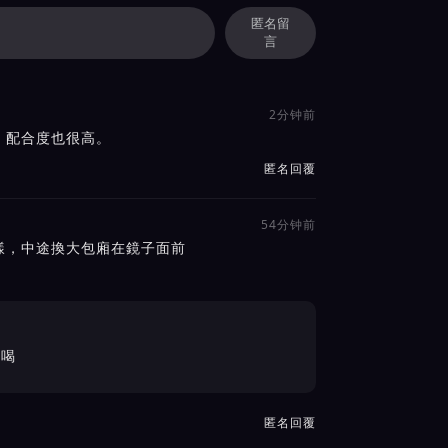
匿名留
言
2分钟前
，配合度也很高。
匿名回覆
54分钟前
樣，中途換大包廂在鏡子面前
好喝
匿名回覆