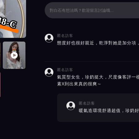
48-C
匿名訪客

價截屏展示
態度好也很好親近，乾淨對她是加分項
匿名訪客

氣質型女生，珍奶挺大，尺度像客評一
素X到出來真的很爽～
匿名訪客

暖氣造環境舒適超值，珍奶