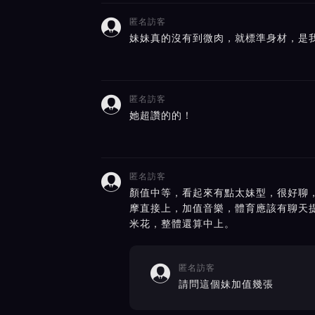
匿名訪客

妹妹真的沒有到微肉，就標準身材，是
匿名訪客

她超讚的的！
匿名訪客

顏值中等，看起來有點太妹型，很好聊，
摩直接上，加值音樂，體育應該有聊天
米花，整體還算中上。
匿名訪客

請問這個妹加值幾張