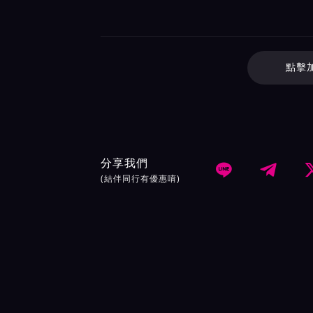
點擊
分享我們


(結伴同行有優惠唷)