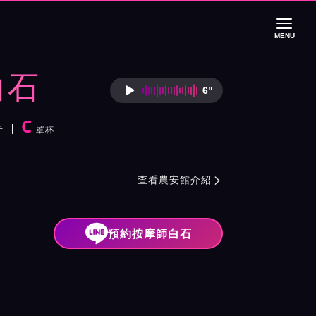
MENU
白石
6"
按摩師白石語音介
C
斤
罩杯
紹與班表
查看農安館介紹

預約按摩師白石