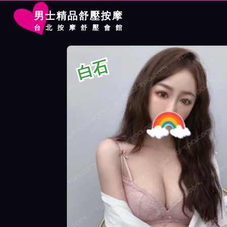
男士精品舒壓按摩
台北按摩舒壓會館
首頁
農安館按摩師白石詳細介紹
農安館按摩師白石照片展示
白石