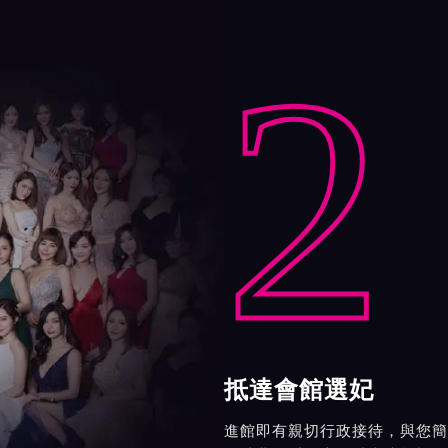
2
抵達會館選妃
進館即有親切行政接待，與您簡