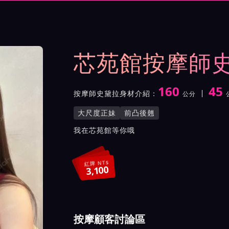
示與影片介紹及客戶評價截屏
芯苑館按摩師
160
45
按摩師史黛拉身材介紹：
公分
身高
體重
罩杯
按摩師史黛拉服務風格與特
大尺度正妹
前凸後翹
按摩師史黛拉所屬按摩會館
我在芯苑館等你哦
紅牌 NT$
3,100
按摩顧客討論區