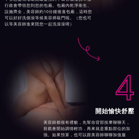
行政會帶領您到您的包廂。包廂內乾淨衛生、
設施齊全，美容師約10分鐘後進包廂，這時您
可以好好洗個澡等候美容师敲門啦。（您也可
以等美容師進來陪您一起洗澡澡唷）

4
開始愉快舒壓
美容師都很有禮貌，先幫你背部按摩聊聊天，
前戲會開始調情輕功，再來就是重點部位的加
強。如果預算，也可以跟美容師聊聊加值服