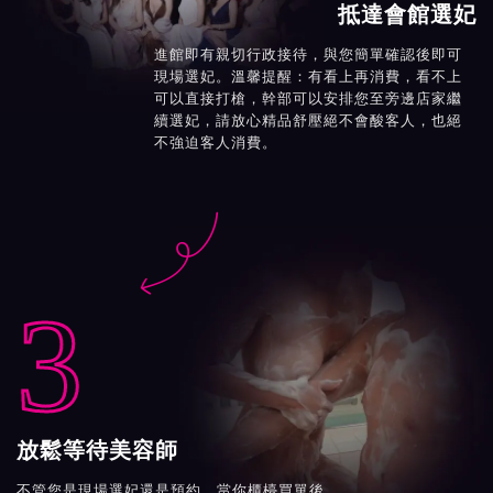
抵達會館選妃
進館即有親切行政接待，與您簡單確認後即可
現場選妃。溫馨提醒：有看上再消費，看不上
可以直接打槍，幹部可以安排您至旁邊店家繼
續選妃，請放心精品舒壓絕不會酸客人，也絕
不強迫客人消費。

3
放鬆等待美容師
不管您是現場選妃還是預約，當你櫃檯買單後