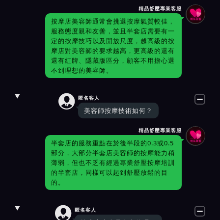
精品舒壓專業客服
按摩店美容師通常會挑選按摩氣質較佳，
服務態度親和友善，並且半套店需要有一
定的按摩技巧以及開放尺度，越高級的按
摩店對美容師的要求越高，更高級的還有
還有紅牌、隱藏版區分，顧客不用擔心選
不到理想的美容師。

匿名客人
美容師按摩技術如何？
精品舒壓專業客服
半套店的服務重點在於後半段的0.3或0.5
部分，大部分半套店美容師的按摩能力稍
薄弱，但也不乏有經過專業舒壓按摩培訓
的半套店，同樣可以起到舒壓放鬆的目
的。

匿名客人