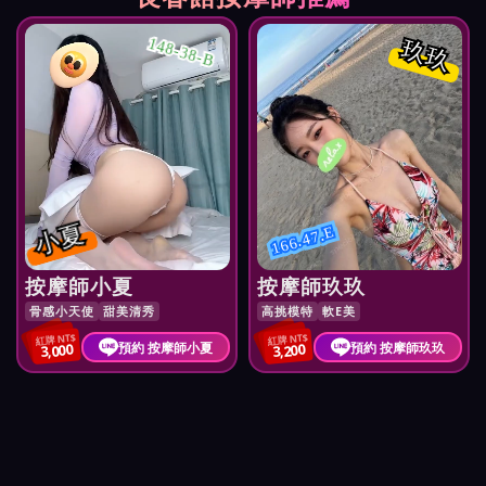
玖玖
148-38-B
小夏
166.47.E
按摩師小夏
按摩師玖玖
骨感小天使
甜美清秀
高挑模特
軟E美
紅牌 NT$
紅牌 NT$
預約 按摩師小夏
預約 按摩師玖玖
3,000
3,200