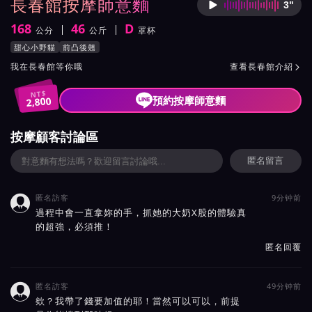
長春館按摩師意麵
3"
按摩師
168
46
D
公分
公斤
罩杯
身高
體重
罩杯
按摩師意麵服務風格與特色
甜心小野貓
前凸後翹
按摩師意麵所屬按摩會館介紹與班表
我在長春館等你哦
查看長春館介紹

NT$
預約按摩師意麵
2,800
按摩顧客討論區
匿名留言
匿名訪客
9分钟前

過程中會一直拿妳的手，抓她的大奶X股的體驗真
的超強，必須推！
匿名回覆
匿名訪客
49分钟前

欸？我帶了錢要加值的耶！當然可以可以，前提