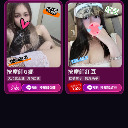
紅豆
G娜
160 48 G
155.46.E
按摩師G娜
按摩師紅豆
大尺度正妹
真G奶妹
軟萌妹子
奶炮高手
紅牌 NT$
NT$
預約 按摩師G娜
預約 按摩師紅豆
2,800
3,000