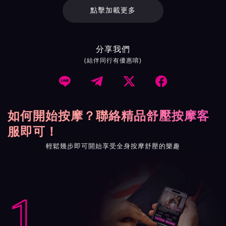
點擊加載更多
分享我們
(結伴同行有優惠唷)




如何開始按摩？聯絡精品舒壓按摩客
服即可！
輕鬆幾步即可開始享受全身按摩舒壓的樂趣
1