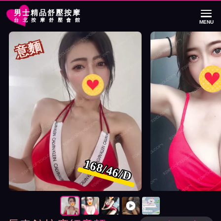
男士精品舒壓按摩
台北按摩舒壓會館
MENU
首頁
長春館按摩師意麵詳細介紹
長春館按摩師意麵照片展示與影片介紹
意麵
168/46/D
按摩師意麵照片展示與影片介紹及客戶評價截屏展示