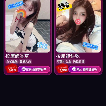
餅乾
163.48.D
香草
150/43/C
按摩師香草
按摩師餅乾
白皙嫩妹
豐滿大奶
可愛小公主
胸控首選
紅牌 NT$
紅牌 NT$
預約 按摩師香草
預約 按摩師餅乾
3,000
3,000