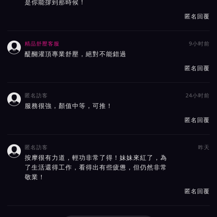
是你能撐到那時候！
匿名回覆
精品舒壓客服
9小时前

醍醐灌頂專業舒壓，絕對不能錯過
匿名回覆
匿名訪客
24小时前

服務很強，顏值中等，可推！
匿名回覆
匿名訪客
昨天

按摩很有力道，輕功非常了得！妹妹來紅了，為
了生活還得工作，看得出有些疲憊，但仍然非常
敬業！
匿名回覆