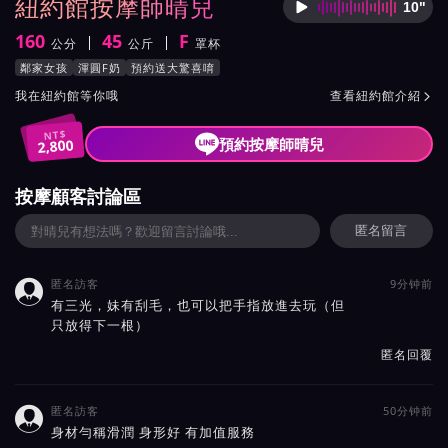
紐約館按摩師晴兒
10"
按摩師
160
45
F
公分
公斤
罩杯
身高
體重
罩杯
按摩師晴兒服務風格與特色
鄰家女孩
渾圓F奶
預約送大驚喜唷
按摩師晴兒所屬按摩會館介紹與班表
我在紐約館等你哦
查看紐約館介紹

NT$
預約按摩師晴兒
2,800
按摩顧客討論區
匿名留言
匿名訪客
9分钟前

有三光，妹有刮毛，也可以把手指放進去玩（但
只放得下一根）
匿名回覆
匿名訪客
50分钟前

身材勻稱滑潤 身形好 有加值服務