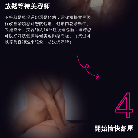
放鬆等待美容師
不管您是現場選妃還是預約，當你櫃檯買單後
行政會帶領您到您的包廂。包廂內乾淨衛生、
設施齊全，美容師約10分鐘後進包廂，這時您
可以好好洗個澡等候美容师敲門啦。（您也可
以等美容師進來陪您一起洗澡澡唷）

4
開始愉快舒壓