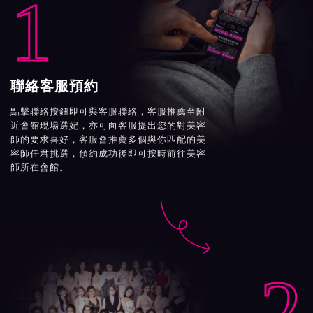
1
聯絡客服預約
點擊聯絡按鈕即可與客服聯絡，客服推薦至附
近會館現場選妃，亦可向客服提出您的對美容
師的要求喜好，客服會推薦多個與你匹配的美
容師任君挑選，預約成功後即可按時前往美容
師所在會館。

2