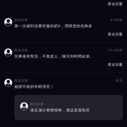
匿名回覆
匿名訪客
8小时前

第一次碰到這麼舒服的奶X，潤滑塗的也夠多
匿名回覆
匿名訪客
21小时前

完事後有幫洗，不會趕人，聊天到時間結束。
匿名回覆
匿名訪客
昨天

她蠻不錯的年輕漂亮！
匿名訪客

接近滿分整體很棒，應該是慢熟型