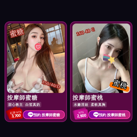
蜜糖
160 48 C
蜜桃
150/40/D
按摩師蜜糖
按摩師蜜桃
甜心教主
白皙真奶
水嫩淫娃
柔軟真胸
紅牌 NT$
NT$
預約 按摩師蜜糖
預約 按摩師蜜桃
3,700
2,900