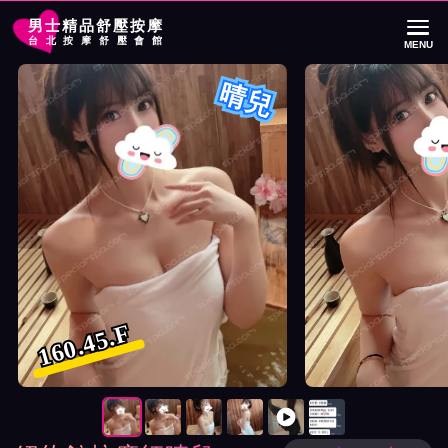
男士精品舒壓按摩
台北按摩舒壓會館
MENU
首頁
紐約館按摩師晴兒詳細介紹
紐約館按摩師晴兒照片展示與影片介紹
晴兒
160.45.F
按摩師晴兒照片展示與影片介紹及客戶評價截屏展示