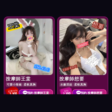
王棠
想要
160.43.C
160/49/C
按摩師王棠
按摩師想要
可愛小辣椒
柔軟真胸
水嫩淫娃
柔軟真胸
紅牌 NT$
NT$
預約 按摩師王棠
預約 按摩師想要
3,300
2,700