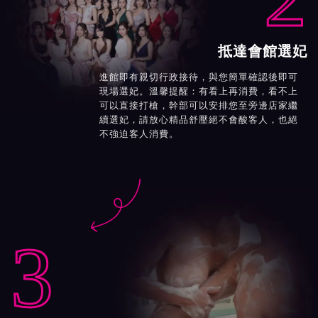
抵達會館選妃
進館即有親切行政接待，與您簡單確認後即可
現場選妃。溫馨提醒：有看上再消費，看不上
可以直接打槍，幹部可以安排您至旁邊店家繼
續選妃，請放心精品舒壓絕不會酸客人，也絕
不強迫客人消費。

3