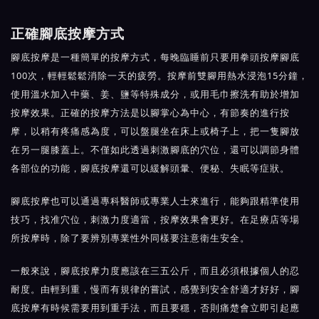
正確腳底按摩方式
腳底按摩是一種簡單的按摩方式，每晚臨睡前只要用拳頭按摩腳底
100次，輕輕鬆鬆消除一天的疲勞。按摩前雙腳用熱水浸泡15分鐘，
使用溫水加入中藥、姜、鹽等特殊成分，或用毛巾擦洗有助於增加
按摩效果。正確的按摩方法是以腳掌心為中心，有節奏的進行按
摩，以稍有疼痛感為度，可以盤腿坐在床上或椅子上，把一隻腳放
在另一腿膝蓋上。不僅如此透過刺激腳底的穴位，還可以調節身體
各部位的功能，腳底按摩還可以緩解頭暈、便秘、失眠等症狀。
腳底按摩也可以通過專科醫師或專業人士來進行，能夠跟精準使用
技巧，找准穴位，刺激力度適當，按摩效果會更好。在足療店等場
所按摩時，除了要辨別專業性外同樣要注意衛生安全。
一般來說，腳底按摩力度應該在三五公斤，而且必須根據個人的忍
耐度。由輕到重，慢而有規律的嘗試，感覺到安全舒適才好好，腳
底按摩有時候需要用到重手法，而且要穩，否則痛楚會立即引起應