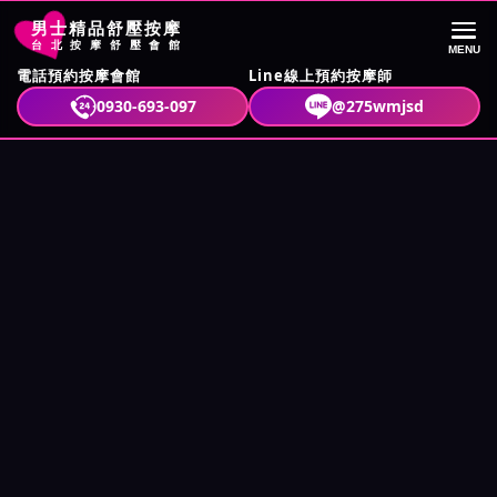
男士精品舒壓按摩
台北按摩舒壓會館
MENU
電話預約按摩會館
Line線上預約按摩師
首頁
按摩舒壓攻略
腳底按摩有哪些好處？腳底按摩越痛越好嗎？
0930-693-097
@275wmjsd