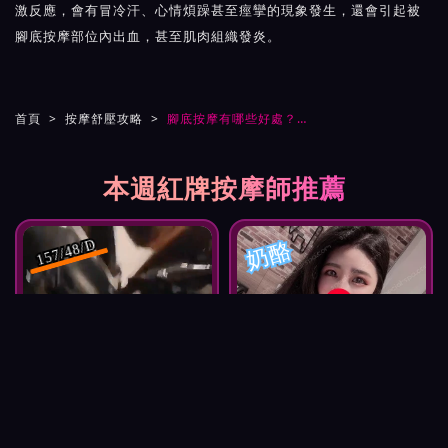
激反應，會有冒冷汗、心情煩躁甚至痙攣的現象發生，還會引起被
腳底按摩部位內出血，甚至肌肉組織發炎。
首頁
按摩舒壓攻略
腳底按摩有哪些好處？腳底按摩越痛越好嗎？
本週紅牌按摩師推薦
奶酪
157/48/D
婷婷
165.57.E