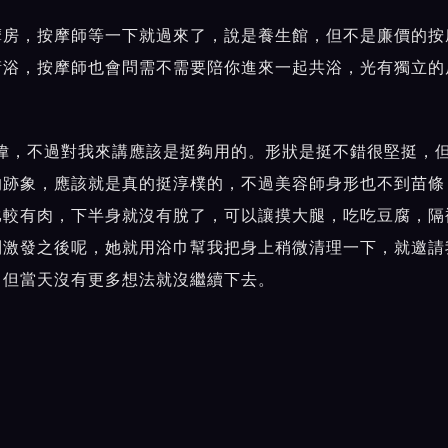
摩房，按摩師等一下就過來了，說是養生館，但不是廉價的按
衛浴，按摩師也會問需不需要陪你進來一起共浴，光有獨立的
偉，不過對我來講應該是挺夠用的。形狀是挺不錯很堅挺，
的跡象，應該就是真的挺淳樸的，不過美容師身形也不到苗條
比較有肉，下半身就沒有脫了，可以讓摸大腿，吃吃豆腐，隔
利激發之後呢，她就用浴巾幫我把身上稍微清理一下，就邀請
，但當天沒有更多想法就沒繼續下去。
不算特別驚艷。但好在有年輕的妹子，又有機會可以加持運動
年輕台籍這個價格，又肯提供加值服務的話，只要數值中的以