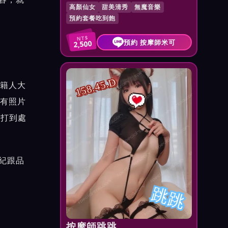
高顏仙女
甜美清秀
無魔音樂
預約套餐吃到飽
NT$
預約 按摩師米可
2,500
158.45.D
台籍人大
沒有照片
是打到處
紀跟品
跳跳
按摩師跳跳