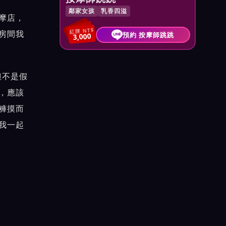
鄰家女孩
乳香四溢
摩店，
紅牌 NT$
房間我
預約 按摩師跳跳
3,000
但不是假
，應該
褲摸而
我一起
，那我
上這