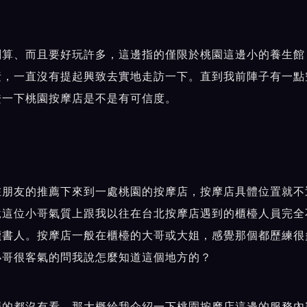
划算、而且要好玩許多，這邊指的僅限於桃園這邊小的養生館
素，一直沒有提起興致去實地走訪一下。直到我前陣子有一點
證一下桃園按摩店是不是有可信度。
在朋友的推薦下來到一處桃園的按摩店，按摩店具體位置就不
說這位小哥氣質上跟我以往在
台北按摩店
遇到的櫃檯人員完全
讀書人。按摩店一般在櫃檯的大哥或大姐，感覺那個都歷練很
小哥很客氣的問我說怎麼知道這個地方的？
麼的都沒有看。那大概給我介紹一下桃園按摩店這邊的服務內