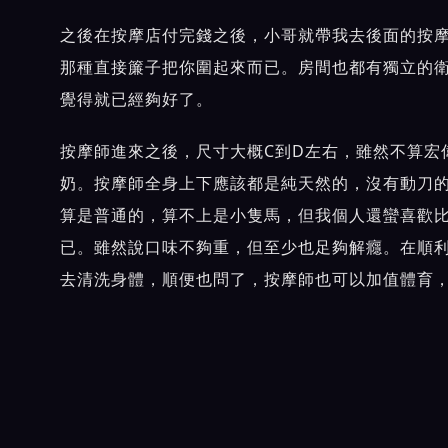
之後在按摩店付完錢之後，小哥就帶我去後面的按
那種直接簾子把你圍起來而已。房間也都有獨立的
覺得就已經夠好了。
按摩師進來之後，尺寸大概C到D左右，雖然不算宏
奶。按摩師全身上下應該都是純天然的，沒有動刀
算是普通的，算不上是小隻馬，但我個人還蠻喜歡
已。雖然說口味不夠重，但至少也足夠解癮。在順
去清洗身體，順便也問了，按摩師也可以加值體育
桃園按摩店總結
這次桃園按摩店體驗雖然說服務的內容中規中矩，
覺得這個價格在桃園真的沒什麼好挑的了。如果是