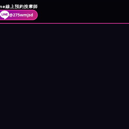
ine線上預約按摩師
@275wmjsd