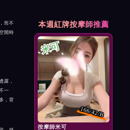
本週紅牌按摩師推薦
，而不
空閒時
米可
透露，
不一
多，背
166/42/B
按摩師米可
容，就