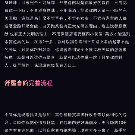
身煙味，回家完全不能解釋，舒壓會館就是你最好的夥伴，只需花
費你一小時，不會滿身煙味，不用喝酒，能跟你的天菜一小時的完
美互動，這就是為什麼不管單身，不管有女友，不管有家室的人都
這麼愛跑舒壓會館，白天跑業務有正大光明的理由，晚上說餐廳應
酬 也有正大光明的理由，不用像酒店需要框四小花個1萬多才能遇到
素質超高的妹，在這2千多，就可以讓你遇到平常路上看的起攀不起
的等級，只要你跟對幹部，你還會遇到完全不懂這種等級的怎會來
按摩，就是可以讓你有驚喜！就是可以讓你嚇一跳！只要你跟對
人，提早預約，保證讓你錢花在刀口上！
舒壓會館完整流程
不管你是現場挑還是預約，當你櫃檯買單後行政會帶領你到你的包
廂，這時你就把心情放輕鬆，在包廂內好好洗個澡，美容師約10分
鐘左右會進包廂，以前店家會放紙內褲，現在大多不會了，新手的