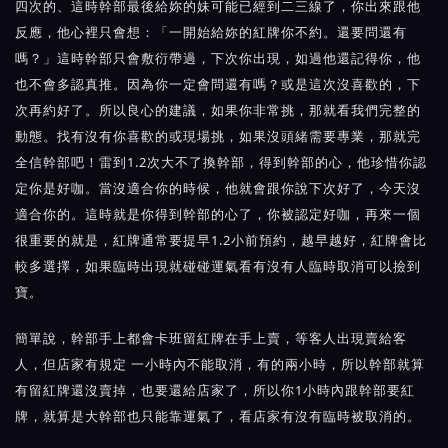
四次的、這時幹部最後給妳的妹可能已經到二三線了，你出來跟他
反應，他心裡只會想：「一開始給妳的紅牌你不約。還要問還有
嗎？」這時幹部只會敷衍帶過，下次你出現，如過他還記得你，他
也不會多認真推。因為你一定會問還有嗎？或是這次沒喜歡的，下
次再約好了。所以良心的建議，如果你非常挑，那就看我們完整的
動態。找有沒有你喜歡的或現場挑，如果沒頭緒需要專業，那就完
全信幹部吧！雷到1.2次大不了換幹部，得到幹部的心，他珍惜你認
定你是好咖。當沒適合你的時候，他就會跟你說下次好了，今天沒
適合你的。這時就是你得到幹部的心了，你被認定好咖，再來一個
很重要的就是，紅牌通常要提早1.2小前預約，越早越好，紅牌會比
較多選擇，如果臨時出現就碰碰運氣看有沒有人臨時取消可以撿到
寶。
簡單說，幹部手上都會卡班留紅牌在手上賣，等客人出現賣給客
人，但店家有規定 一小時內不能取消，有的兩小時，所以幹部就算
有留紅牌還沒賣掉，也要還給店家了，所以你1小時內跟幹部要紅
牌，就算是大幹部也只能靠運氣了，看店家有沒有臨時被取消的。