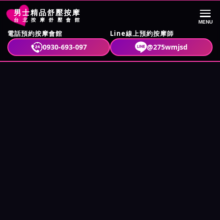
男士精品舒壓按摩
台北按摩舒壓會館
MENU
電話預約按摩會館
Line線上預約按摩師
首頁
按摩舒壓攻略
秒當老司機，舒壓會館新手必看攻略
0930-693-097
@275wmjsd