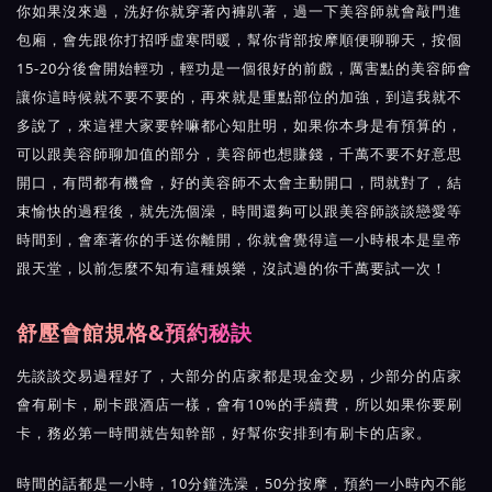
你如果沒來過，洗好你就穿著內褲趴著，過一下美容師就會敲門進
包廂，會先跟你打招呼虛寒問暖，幫你背部按摩順便聊聊天，按個
15-20分後會開始輕功，輕功是一個很好的前戲，厲害點的美容師會
讓你這時候就不要不要的，再來就是重點部位的加強，到這我就不
多說了，來這裡大家要幹嘛都心知肚明，如果你本身是有預算的，
可以跟美容師聊加值的部分，美容師也想賺錢，千萬不要不好意思
開口，有問都有機會，好的美容師不太會主動開口，問就對了，結
束愉快的過程後，就先洗個澡，時間還夠可以跟美容師談談戀愛等
時間到，會牽著你的手送你離開，你就會覺得這一小時根本是皇帝
跟天堂，以前怎麼不知有這種娛樂，沒試過的你千萬要試一次！
舒壓會館規格&預約秘訣
先談談交易過程好了，大部分的店家都是現金交易，少部分的店家
會有刷卡，刷卡跟酒店一樣，會有10%的手續費，所以如果你要刷
卡，務必第一時間就告知幹部，好幫你安排到有刷卡的店家。
時間的話都是一小時，10分鐘洗澡，50分按摩，預約一小時內不能