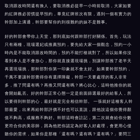
取消跟改時間還有換人，要取消務必提早一小時前取消，大家如要
約紅牌務必習慣提早預約，畢竟紅牌班次有限，遇到一個有實力的
幹部加上溝通，幹部要幫你約到很難約的妹不是難事。
好的幹部會帶你上天堂，那到底如何跟幹部打好關係。首先，玩法
只有兩種，現場選妃或推薦預約，要先給大家一個觀念，預約一小
時內是不能取消跟改時間的，預約不能打槍就對了，所以如果你沒
看到本人是不會放心，那你就直接選現場挑，別讓幹部推了老半天
再選現場挑，那幹部對你第一印象就不會太好。如果要幹部預約，
千萬不要讓幹部覺得你有選擇障礙，幹部一天要處理的客人非常
多，推了問還有嗎？再推又問還有嗎？將心比心，這時他推你的就
會開始亂丟。好的幹部正常心態一定是前面篩選最好的給客人，所
以要得到幹部的心，最好就是完全相信幹部。 一張就好這種客人幹
部最愛，出來再給幹部評價不好也可以直說，跟他說這個你覺得顏
值不夠高，或服務不夠好。幹部這時會註記，第二次就會給你分數
更符合你的美容師，因為他把你認定為好客人好處理，會更用心侵
聽你的需求，如果你是那種「還有嗎？還有嗎？還有嗎？」要問三