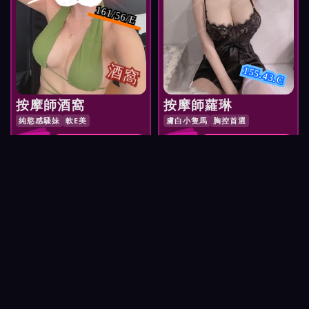
161/56/E
酒窩
155.43.C
按摩師酒窩
按摩師蘿琳
純慾感騷妹
軟E美
膚白小隻馬
胸控首選
NT$
NT$
預約 按摩師酒窩
預約 按摩師蘿琳
2,700
2,800
分享我們
(結伴同行有優惠唷)