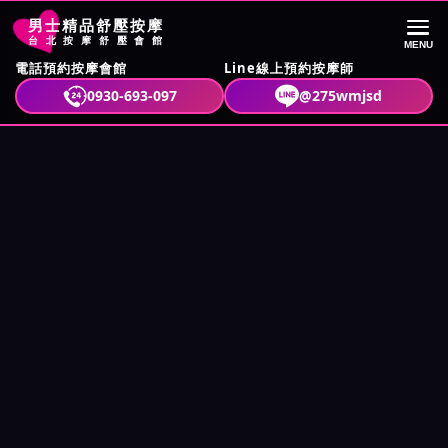
男士精品舒壓按摩
台北按摩舒壓會館
MENU
電話預約按摩會館
Line線上預約按摩師
首頁
按摩舒壓攻略
開啟應藏版服務？學會這幾招你也行
0930-693-097
@275wmjsd