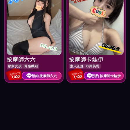
162.42.B
160.42.C
按摩師六六
按摩師卡娃伊
鄰家女孩
骨感纖細
素人正妹
Q彈美乳
紅牌 NT$
紅牌 NT$
預約 按摩師六六
預約 按摩師卡娃伊
3,000
3,100