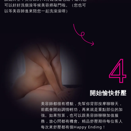
可以好好洗個澡等候美容师敲門啦。（您也可
以等美容師進來陪您一起洗澡澡唷）

4
開始愉快舒壓
美容師都很有禮貌，先幫你背部按摩聊聊天，
前戲會開始調情輕功，再來就是重點部位的加
強。如果預算，也可以跟美容師聊聊加值服
務，放心問都有機會。精品舒壓期待每位客人
每次來舒壓都有個Happy Ending！