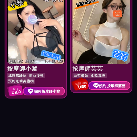
小黎
163-46-C
芸芸
160/45/D
按摩師小黎
按摩師芸芸
純慾感騷妹
前凸後翹
白皙嫩妹
柔軟真胸
預約送精美禮物
紅牌 NT$
預約 按摩師芸芸
3,000
NT$
預約 按摩師小黎
2,800