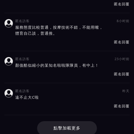
匿名回覆
匿名訪客
8小时前

服務態度比較普通，按摩技術不錯，不能用嘴，
體育自己談，普通推。
匿名回覆
匿名訪客
23小时前

顏值酷似縮小的某知名啦啦隊隊員，有中上！
匿名回覆
匿名訪客
昨天

遠不止大C啦
匿名回覆
點擊加載更多