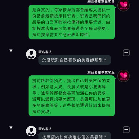
精品舒壓專業客服
是真實的，每家按摩店都會給客人提供一
份當前最新按摩排班表，班表是我們預約
想要的自己喜歡的按摩師的重要管道。由
於按摩店班表可能會每週甚至每日變更，
預約按摩需要注意班表即時性。

匿名客人
怎麼玩到自己喜歡的美容師類型？
精品舒壓專業客服
提前跟幹部預約，提出自己對美容師的要
求，例如是大奶、長腿又或是小隻馬等
等，通常幹部都會盡可能滿在你的要求，
還可以選擇想要怎麼玩，是否可以加值更
多的服務等等，這些都能通過幹部來提前
預約實現。

匿名客人
按摩店內如何挑選心儀的美容師？