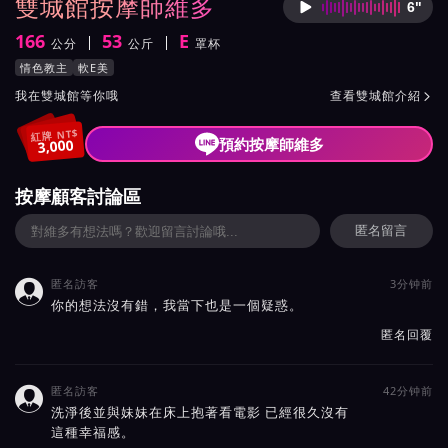
雙城館按摩師維多
6"
按摩師
166
53
E
公分
公斤
罩杯
身高
體重
罩杯
按摩師維多服務風格與特色
情色教主
軟E美
按摩師維多所屬按摩會館介紹與班表
我在雙城館等你哦
查看雙城館介紹

紅牌 NT$
預約按摩師維多
3,000
按摩顧客討論區
匿名留言
匿名訪客
3分钟前

你的想法沒有錯，我當下也是一個疑惑。
匿名回覆
匿名訪客
42分钟前

洗淨後並與妹妹在床上抱著看電影 已經很久沒有
這種幸福感。