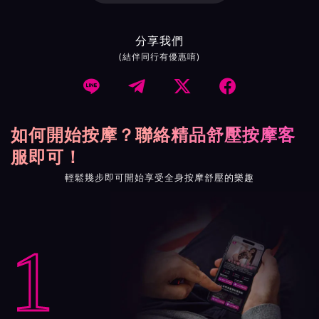
分享我們
(結伴同行有優惠唷)




如何開始按摩？聯絡精品舒壓按摩客
服即可！
輕鬆幾步即可開始享受全身按摩舒壓的樂趣
1