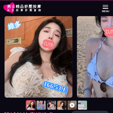
男士精品舒壓按摩
台北按摩舒壓會館
MENU
首頁
雙城館按摩師維多詳細介紹
雙城館按摩師維多照片展示與影片介紹
維多
166.53.E
按摩師維多照片展示與影片介紹及客戶評價截屏展示