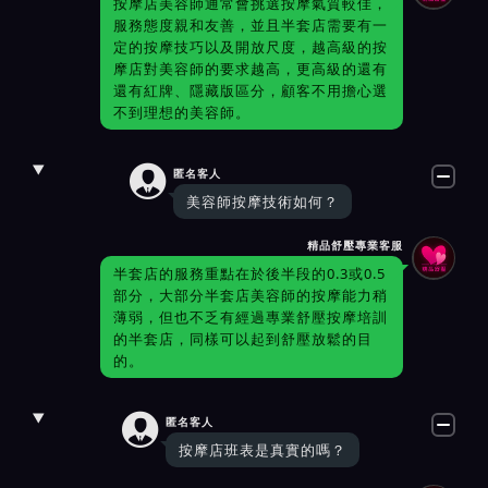
按摩店美容師通常會挑選按摩氣質較佳，
服務態度親和友善，並且半套店需要有一
定的按摩技巧以及開放尺度，越高級的按
摩店對美容師的要求越高，更高級的還有
還有紅牌、隱藏版區分，顧客不用擔心選
不到理想的美容師。

匿名客人
美容師按摩技術如何？
精品舒壓專業客服
半套店的服務重點在於後半段的0.3或0.5
部分，大部分半套店美容師的按摩能力稍
薄弱，但也不乏有經過專業舒壓按摩培訓
的半套店，同樣可以起到舒壓放鬆的目
的。

匿名客人
按摩店班表是真實的嗎？