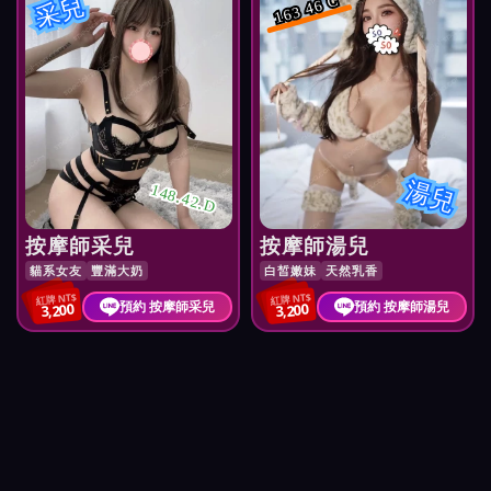
采兒
163 46 C
湯兒
148.42.D
按摩師采兒
按摩師湯兒
貓系女友
豐滿大奶
白皙嫩妹
天然乳香
紅牌 NT$
紅牌 NT$
預約 按摩師采兒
預約 按摩師湯兒
3,200
3,200