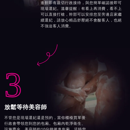
進館即有親切行政接待，與您簡單確認後即可
現場選妃。溫馨提醒：有看上再消費，看不上
可以直接打槍，幹部可以安排您至旁邊店家繼
續選妃，請放心精品舒壓絕不會酸客人，也絕
不強迫客人消費。

3
放鬆等待美容師
不管您是現場選妃還是預約，當你櫃檯買單後
行政會帶領您到您的包廂。包廂內乾淨衛生、
設施齊全，美容師約10分鐘後進包廂，這時您