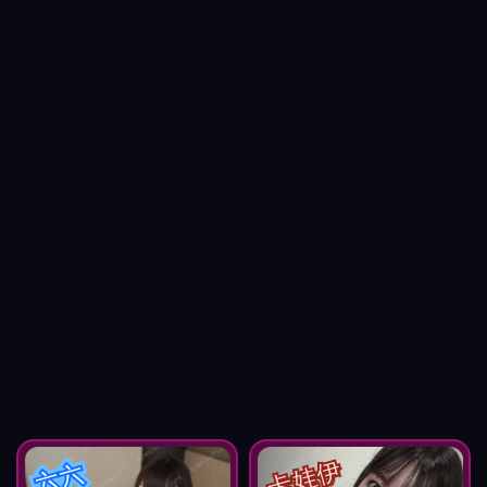
卡娃伊
六六