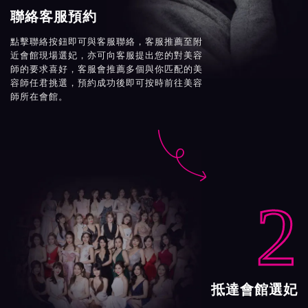
聯絡客服預約
點擊聯絡按鈕即可與客服聯絡，客服推薦至附
近會館現場選妃，亦可向客服提出您的對美容
師的要求喜好，客服會推薦多個與你匹配的美
容師任君挑選，預約成功後即可按時前往美容
師所在會館。

2
抵達會館選妃