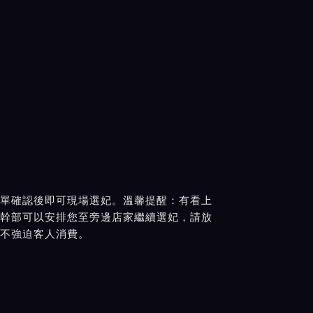
單確認後即可現場選妃。溫馨提醒：有看上
幹部可以安排您至旁邊店家繼續選妃，請放
不強迫客人消費。