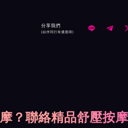
分享我們


(結伴同行有優惠唷)
摩？聯絡精品舒壓按