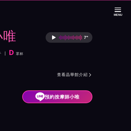
MENU
小唯
7"
按摩師小唯語音介
D
斤
罩杯
紹與班表
查看晶華館介紹

預約按摩師小唯