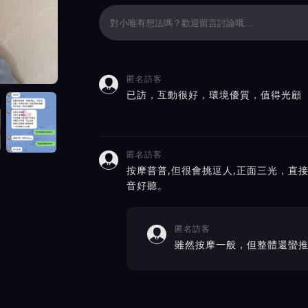
匿名訪客

價截屏展示
已訪，互動很好，環境優質，值得光顧
匿名訪客

按摩普普,但很會挑逗人,正面三光，直
音好聽。
匿名訪客

雖然按摩一般，但整體還蠻