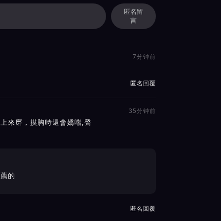
匿名留
言
7分钟前
匿名回覆
35分钟前
接上來磨，摸胸時還會嬌喘,聲
推薦的
匿名回覆