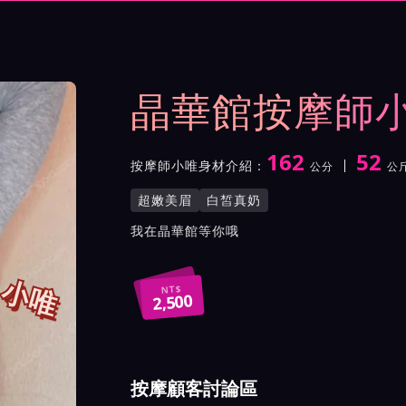
與影片介紹及客戶評價截屏
晶華館按摩師
162
52
按摩師小唯身材介紹：
公分
公
身高
體重
罩杯
按摩師小唯服務風格與特色
超嫩美眉
白皙真奶
按摩師小唯所屬按摩會館介
我在晶華館等你哦
小唯
NT$
2,500
按摩顧客討論區