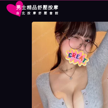
男士精品舒壓按摩
台北按摩舒壓會館
首頁
晶華館按摩師小唯詳細介紹
晶華館按摩師小唯照片展示