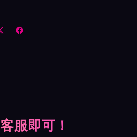


摩客服即可！