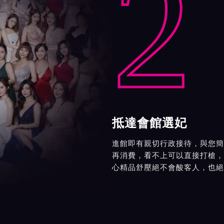
2
抵達會館選妃
進館即有親切行政接待，與您簡
再消費，看不上可以直接打槍，
心精品舒壓絕不會酸客人，也絕