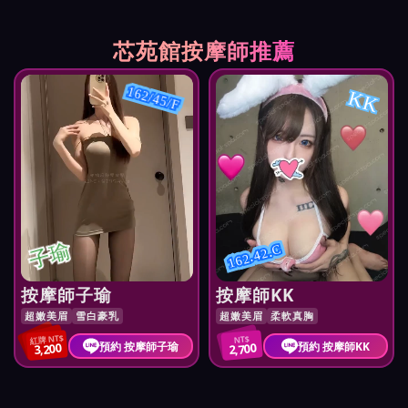
芯苑館按摩師推薦
162/45/F
KK
子瑜
162.42.C
按摩師子瑜
按摩師KK
超嫩美眉
雪白豪乳
超嫩美眉
柔軟真胸
紅牌 NT$
NT$
預約 按摩師子瑜
預約 按摩師KK
3,200
2,700