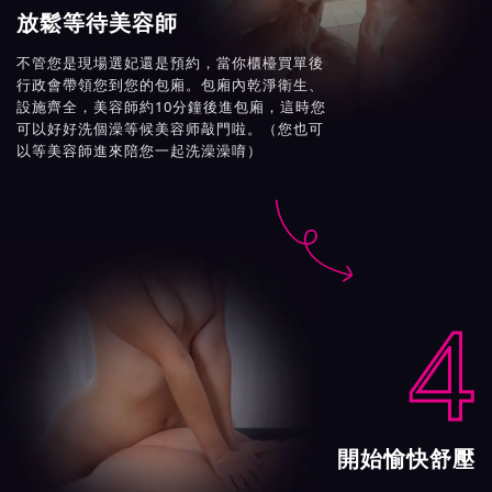
放鬆等待美容師
不管您是現場選妃還是預約，當你櫃檯買單後
行政會帶領您到您的包廂。包廂內乾淨衛生、
設施齊全，美容師約10分鐘後進包廂，這時您
可以好好洗個澡等候美容师敲門啦。（您也可
以等美容師進來陪您一起洗澡澡唷）

4
開始愉快舒壓