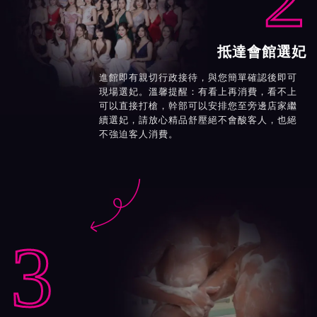
抵達會館選妃
進館即有親切行政接待，與您簡單確認後即可
現場選妃。溫馨提醒：有看上再消費，看不上
可以直接打槍，幹部可以安排您至旁邊店家繼
續選妃，請放心精品舒壓絕不會酸客人，也絕
不強迫客人消費。

3