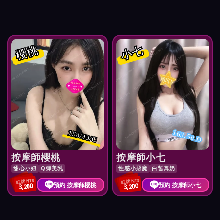
櫻桃
小七
163.50.D
158/43/C
按摩師櫻桃
按摩師小七
甜心小妞
Q彈美乳
性感小惡魔
白皙真奶
紅牌 NT$
紅牌 NT$
預約 按摩師櫻桃
預約 按摩師小七
3,200
3,200