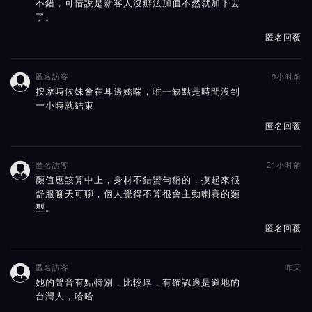
不錯，可惜說是新客人沒辦法加值不然就加下去
了。
匿名回覆
匿名訪客
9小时前

按摩時候妹會在耳邊嬌喘，唯一缺點是時間沒到
一小時就結束
匿名回覆
匿名訪客
21小时前

顏值應該算中上，身材不錯蠻勻稱的，摸起來很
舒服聊天可聊，個人覺得不算很會主動喇賽的類
型。
匿名回覆
匿名訪客
昨天

她的聲音有點特別，比較厚，有確認過是道地的
台灣人，哈哈