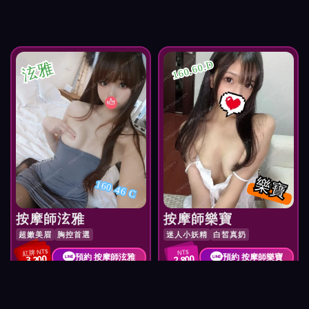
泫雅
160.60.D
樂寶
160 46 C
按摩師泫雅
按摩師樂寶
超嫩美眉
胸控首選
迷人小妖精
白皙真奶
紅牌 NT$
NT$
預約 按摩師泫雅
預約 按摩師樂寶
3,200
2,800