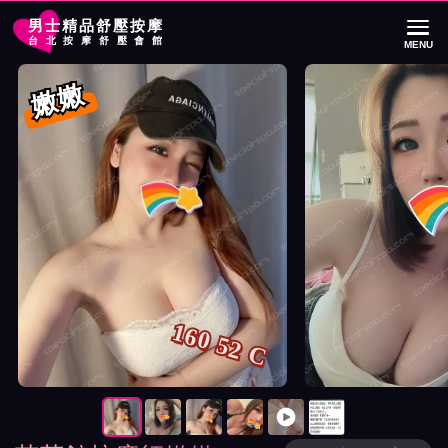
男士精品舒壓按摩
台北按摩舒壓會館
MENU
首頁
芯苑館按摩師嫩嫩詳細介紹
芯苑館按摩師嫩嫩照片展示與影片介紹
嫩嫩
160 52 C
按摩師嫩嫩照片展示與影片介紹及客戶評價截屏展示