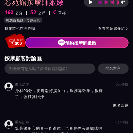
芯苑館按摩師嫩嫩
4"
按摩師
160
52
C
公分
公斤
罩杯
身高
體重
罩杯
按摩師嫩嫩服務風格與特色
純慾感騷妹
Q彈美乳
按摩師嫩嫩所屬按摩會館介紹與班表
我在芯苑館等你哦
查看芯苑館介紹

紅牌 NT$
預約按摩師嫩嫩
3,000
按摩顧客討論區
匿名留言
匿名訪客
3分钟前

身材90分，皮膚滑好摸又白，服務算敬業，很棒
了，會打算回沖。
匿名回覆
匿名訪客
31分钟前

算是很用心的會一直蹭你，也會在你旁邊嬌喘很