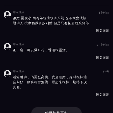
匿名訪客
4小时前

很嫩 蠻瘦小 因為年輕比較有原則 也不太會找話
題聊天 按摩稍微有按到點 但是只有按肩膀跟背部
匿名回覆
匿名訪客
21小时前

正，瘦，可以爆米花，舌頭很靈活。
匿名回覆
匿名訪客
昨天

活潑耐聊，俏麗也高挑。皮膚細嫩，身材很棒適
合匈奴，服務相當溫柔，看起來很棒，期待下次
見面。
匿名回覆