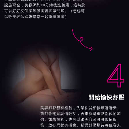
設施齊全，美容師約10分鐘後進包廂，這時您
可以好好洗個澡等候美容师敲門啦。（您也可
以等美容師進來陪您一起洗澡澡唷）

4
開始愉快舒壓
美容師都很有禮貌，先幫你背部按摩聊聊天，
前戲會開始調情輕功，再來就是重點部位的加
強。如果預算，也可以跟美容師聊聊加值服
務，放心問都有機會。精品舒壓期待每位客人