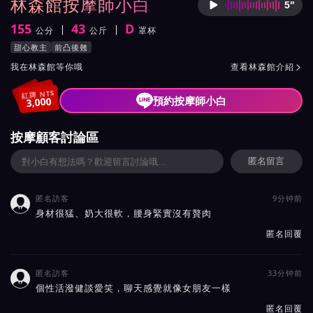
林森館按摩師小白
5"
按摩師
155
43
D
公分
公斤
罩杯
身高
體重
罩杯
按摩師小白服務風格與特色
甜心教主
前凸後翹
按摩師小白所屬按摩會館介紹與班表
我在林森館等你哦
查看林森館介紹

紅牌 NT$
預約按摩師小白
3,000
按摩顧客討論區
匿名留言
匿名訪客
9分钟前

身材很猛、奶大很軟，腰身緊實沒有贅肉
匿名回覆
匿名訪客
33分钟前

個性活潑健談愛笑，聊天感覺就像女朋友一樣
匿名回覆