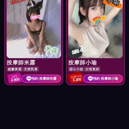
小瑜
157.43.C
米露
158 43 D
按摩師米露
按摩師小瑜
超嫩美眉
天然乳香
甜心小妞
白皙真奶
紅牌 NT$
NT$
預約 按摩師米露
預約 按摩師小瑜
2,900
3,200