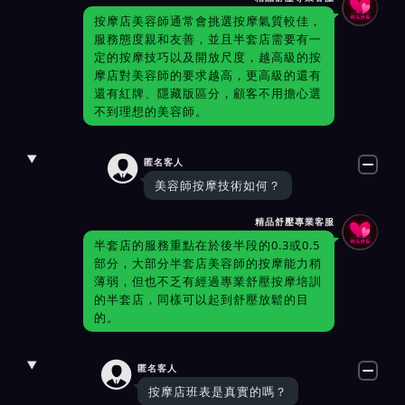
按摩店美容師通常會挑選按摩氣質較佳，
服務態度親和友善，並且半套店需要有一
定的按摩技巧以及開放尺度，越高級的按
摩店對美容師的要求越高，更高級的還有
還有紅牌、隱藏版區分，顧客不用擔心選
不到理想的美容師。

匿名客人
美容師按摩技術如何？
精品舒壓專業客服
半套店的服務重點在於後半段的0.3或0.5
部分，大部分半套店美容師的按摩能力稍
薄弱，但也不乏有經過專業舒壓按摩培訓
的半套店，同樣可以起到舒壓放鬆的目
的。

匿名客人
按摩店班表是真實的嗎？