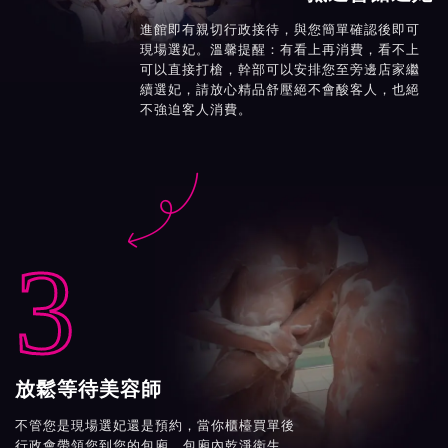
進館即有親切行政接待，與您簡單確認後即可
現場選妃。溫馨提醒：有看上再消費，看不上
可以直接打槍，幹部可以安排您至旁邊店家繼
續選妃，請放心精品舒壓絕不會酸客人，也絕
不強迫客人消費。

3
放鬆等待美容師
不管您是現場選妃還是預約，當你櫃檯買單後
行政會帶領您到您的包廂。包廂內乾淨衛生、