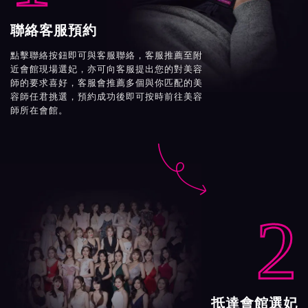
聯絡客服預約
點擊聯絡按鈕即可與客服聯絡，客服推薦至附
近會館現場選妃，亦可向客服提出您的對美容
師的要求喜好，客服會推薦多個與你匹配的美
容師任君挑選，預約成功後即可按時前往美容
師所在會館。

2
抵達會館選妃