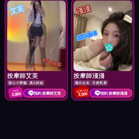
艾芙
淺淺
168-43-C
172 55 G
按摩師艾芙
按摩師淺淺
甜心小野貓
真G奶妹
滿分女友
天然乳香
紅牌 NT$
NT$
預約 按摩師艾芙
預約 按摩師淺淺
2,800
3,500