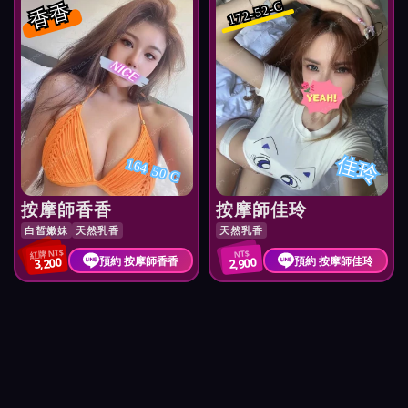
香香
172-52-C
佳玲
164 50 C
按摩師香香
按摩師佳玲
白皙嫩妹
天然乳香
天然乳香
紅牌 NT$
NT$
預約 按摩師香香
預約 按摩師佳玲
3,200
2,900