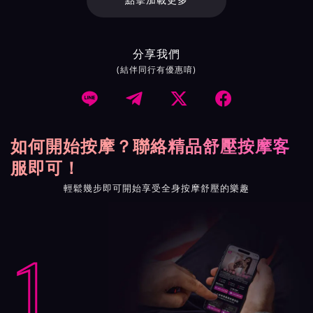
點擊加載更多
分享我們
(結伴同行有優惠唷)




如何開始按摩？聯絡精品舒壓按摩客
服即可！
輕鬆幾步即可開始享受全身按摩舒壓的樂趣
1