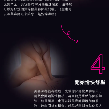
設施齊全，美容師約10分鐘後進包廂，這時您
可以好好洗個澡等候美容师敲門啦。（您也可
以等美容師進來陪您一起洗澡澡唷）

4
開始愉快舒壓
美容師都很有禮貌，先幫你背部按摩聊聊天，
前戲會開始調情輕功，再來就是重點部位的加
強。如果預算，也可以跟美容師聊聊加值服
務，放心問都有機會。精品舒壓期待每位客人