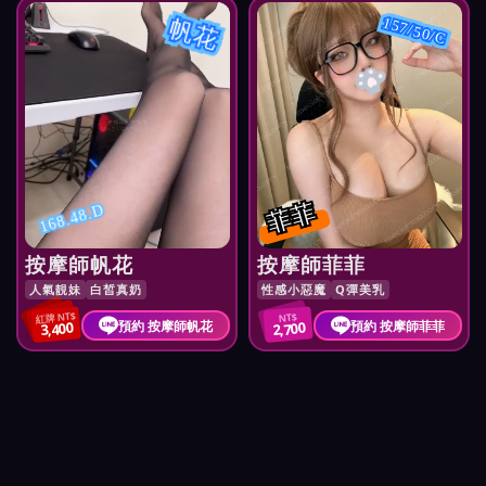
帆花
157/50/C
菲菲
168.48.D
按摩師帆花
按摩師菲菲
人氣靚妹
白皙真奶
性感小惡魔
Q彈美乳
紅牌 NT$
NT$
預約 按摩師帆花
預約 按摩師菲菲
3,400
2,700