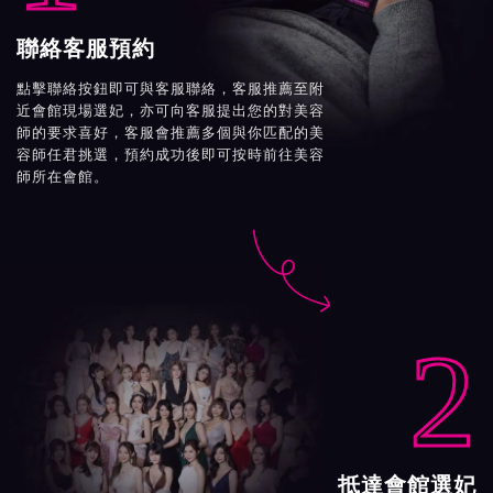
聯絡客服預約
點擊聯絡按鈕即可與客服聯絡，客服推薦至附
近會館現場選妃，亦可向客服提出您的對美容
師的要求喜好，客服會推薦多個與你匹配的美
容師任君挑選，預約成功後即可按時前往美容
師所在會館。

2
抵達會館選妃