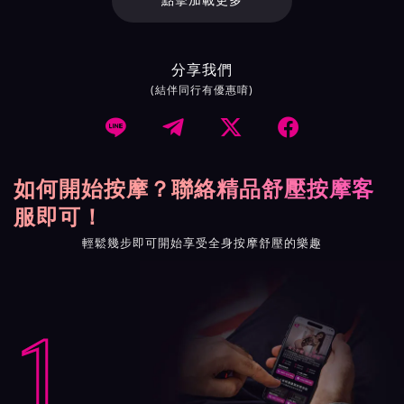
點擊加載更多
分享我們
(結伴同行有優惠唷)




如何開始按摩？聯絡精品舒壓按摩客
服即可！
輕鬆幾步即可開始享受全身按摩舒壓的樂趣
1