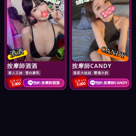
162-48-F
166 45 D
CANDY
酒酒
按摩師酒酒
按摩師CANDY
素人正妹
雪白豪乳
溫柔大姐姐
豐滿大奶
紅牌 NT$
紅牌 NT$
預約 按摩師酒酒
預約 按摩師CANDY
3,000
3,000