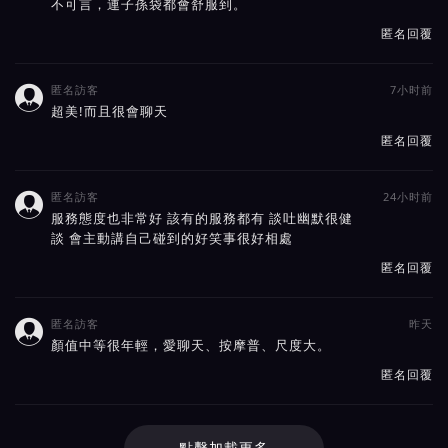
不可言，連子孫袋都會舒服到。
匿名回覆
匿名訪客
7小时前

超美!而且很會聊天
匿名回覆
匿名訪客
24小时前

服務態度也非常好 該有的服務都有 談吐幽默很健
談 會主動講自己碰到的好笑事很好相處
匿名回覆
匿名訪客
昨天

顏值中等很年輕，愛聊天、按摩普、尺度大。
匿名回覆