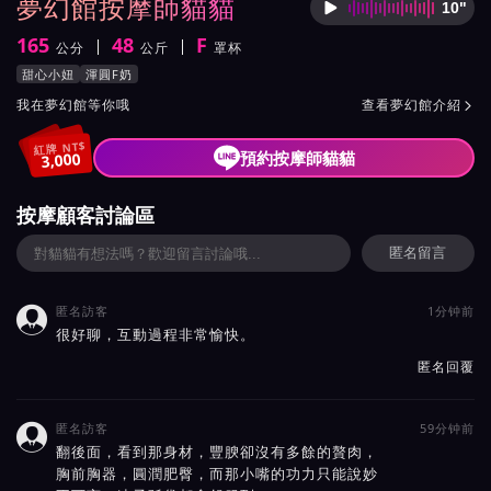
夢幻館按摩師貓貓
10"
按摩師
165
48
F
公分
公斤
罩杯
身高
體重
罩杯
按摩師貓貓服務風格與特色
甜心小妞
渾圓F奶
按摩師貓貓所屬按摩會館介紹與班表
我在夢幻館等你哦
查看夢幻館介紹

紅牌 NT$
預約按摩師貓貓
3,000
按摩顧客討論區
匿名留言
匿名訪客
1分钟前

很好聊，互動過程非常愉快。
匿名回覆
匿名訪客
59分钟前

翻後面，看到那身材，豐腴卻沒有多餘的贅肉，
胸前胸器，圓潤肥臀，而那小嘴的功力只能說妙