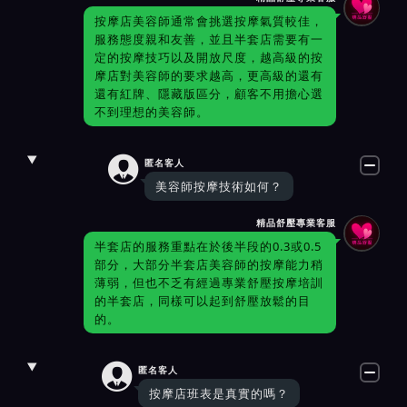
按摩店美容師通常會挑選按摩氣質較佳，
服務態度親和友善，並且半套店需要有一
定的按摩技巧以及開放尺度，越高級的按
摩店對美容師的要求越高，更高級的還有
還有紅牌、隱藏版區分，顧客不用擔心選
不到理想的美容師。

匿名客人
美容師按摩技術如何？
精品舒壓專業客服
半套店的服務重點在於後半段的0.3或0.5
部分，大部分半套店美容師的按摩能力稍
薄弱，但也不乏有經過專業舒壓按摩培訓
的半套店，同樣可以起到舒壓放鬆的目
的。

匿名客人
按摩店班表是真實的嗎？