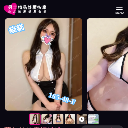
男士精品舒壓按摩
台北按摩舒壓會館
MENU
首頁
夢幻館按摩師貓貓詳細介紹
夢幻館按摩師貓貓照片展示與影片介紹
貓貓
165-48-F
按摩師貓貓照片展示與影片介紹及客戶評價截屏展示