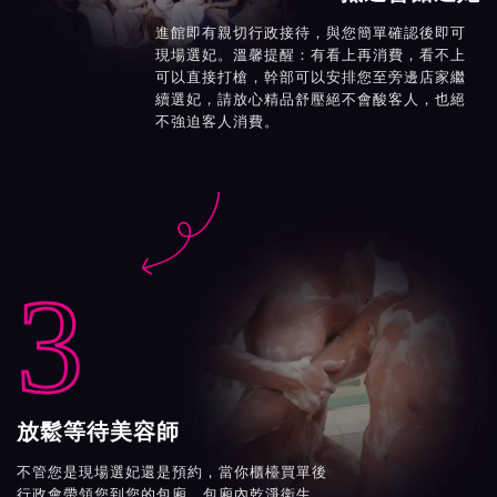
進館即有親切行政接待，與您簡單確認後即可
現場選妃。溫馨提醒：有看上再消費，看不上
可以直接打槍，幹部可以安排您至旁邊店家繼
續選妃，請放心精品舒壓絕不會酸客人，也絕
不強迫客人消費。

3
放鬆等待美容師
不管您是現場選妃還是預約，當你櫃檯買單後
行政會帶領您到您的包廂。包廂內乾淨衛生、