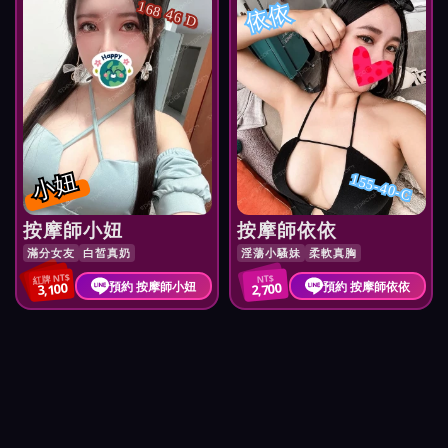
依依
168 46 D
小妞
155-40-C
按摩師小妞
按摩師依依
滿分女友
白皙真奶
淫蕩小騷妹
柔軟真胸
紅牌 NT$
NT$
預約 按摩師小妞
預約 按摩師依依
3,100
2,700