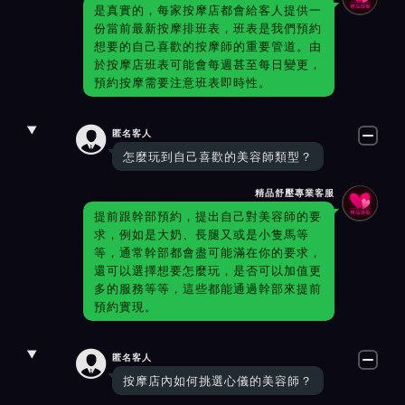
是真實的，每家按摩店都會給客人提供一
份當前最新按摩排班表，班表是我們預約
想要的自己喜歡的按摩師的重要管道。由
於按摩店班表可能會每週甚至每日變更，
預約按摩需要注意班表即時性。

匿名客人
怎麼玩到自己喜歡的美容師類型？
精品舒壓專業客服
提前跟幹部預約，提出自己對美容師的要
求，例如是大奶、長腿又或是小隻馬等
等，通常幹部都會盡可能滿在你的要求，
還可以選擇想要怎麼玩，是否可以加值更
多的服務等等，這些都能通過幹部來提前
預約實現。

匿名客人
按摩店內如何挑選心儀的美容師？