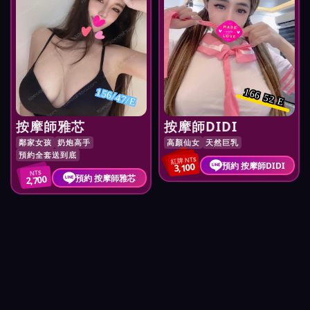
156/47/E
166 52 E
按摩師雅芯
按摩師DIDI
鄰家女孩
奶炮高手
高顏仙女
天然巨乳
預約全套送到底
紅牌 NT$
預約 按摩師DIDI
3,100
NT$
預約 按摩師雅芯
2,700