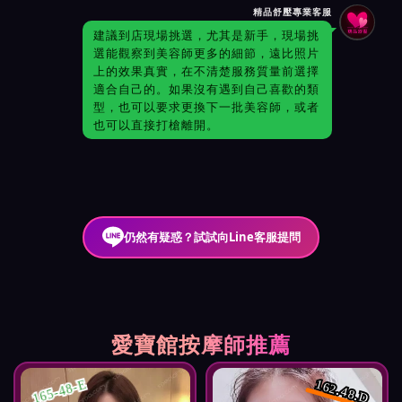
精品舒壓專業客服
建議到店現場挑選，尤其是新手，現場挑
選能觀察到美容師更多的細節，遠比照片
上的效果真實，在不清楚服務質量前選擇
適合自己的。如果沒有遇到自己喜歡的類
型，也可以要求更換下一批美容師，或者
也可以直接打槍離開。
仍然有疑惑？試試向Line客服提問
愛寶館按摩師推薦
165-48-E
162.48.D