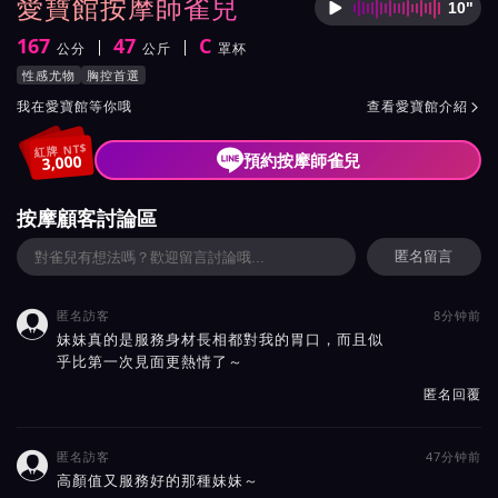
愛寶館按摩師雀兒
10"
按摩師
167
47
C
公分
公斤
罩杯
身高
體重
罩杯
按摩師雀兒服務風格與特色
性感尤物
胸控首選
按摩師雀兒所屬按摩會館介紹與班表
我在愛寶館等你哦
查看愛寶館介紹

紅牌 NT$
預約按摩師雀兒
3,000
按摩顧客討論區
匿名留言
匿名訪客
8分钟前

妹妹真的是服務身材長相都對我的胃口，而且似
乎比第一次見面更熱情了～
匿名回覆
匿名訪客
47分钟前

高顏值又服務好的那種妹妹～