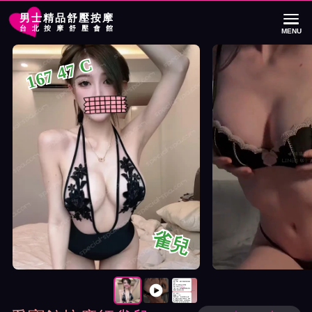
男士精品舒壓按摩
台北按摩舒壓會館
MENU
首頁
愛寶館按摩師雀兒詳細介紹
愛寶館按摩師雀兒照片展示與影片介紹
167 47 C
雀兒
按摩師雀兒照片展示與影片介紹及客戶評價截屏展示