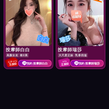
白白
瑞莎
按摩師白白
按摩師瑞莎
高顏女友
軟E美
大尺度正妹
乳香四溢
紅牌 NT$
NT$
預約 按摩師白白
預約 按摩師瑞莎
3,000
2,900