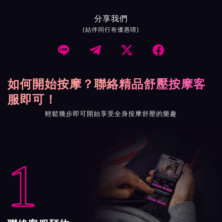
分享我們
(結伴同行有優惠唷)




如何開始按摩？聯絡精品舒壓按摩客
服即可！
輕鬆幾步即可開始享受全身按摩舒壓的樂趣
1