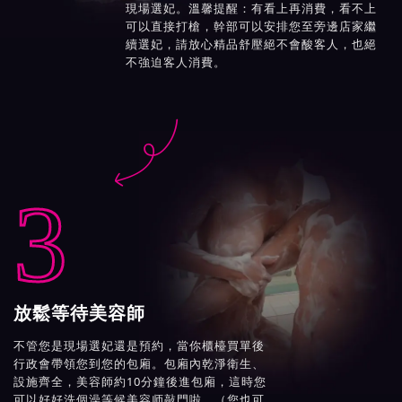
現場選妃。溫馨提醒：有看上再消費，看不上
可以直接打槍，幹部可以安排您至旁邊店家繼
續選妃，請放心精品舒壓絕不會酸客人，也絕
不強迫客人消費。

3
放鬆等待美容師
不管您是現場選妃還是預約，當你櫃檯買單後
行政會帶領您到您的包廂。包廂內乾淨衛生、
設施齊全，美容師約10分鐘後進包廂，這時您
可以好好洗個澡等候美容师敲門啦。（您也可