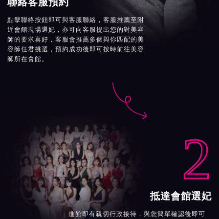
聯絡客服預約
點擊聯絡按鈕即可與客服聯絡，客服推薦至附
近會館現場選妃，亦可向客服提出您的對美容
師的要求喜好，客服會推薦多個與你匹配的美
容師任君挑選，預約成功後即可按時前往美容
師所在會館。

2
抵達會館選妃
進館即有親切行政接待，與您簡單確認後即可