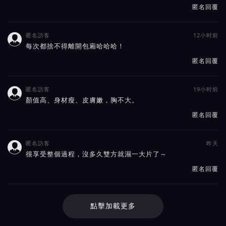
匿名回覆
匿名訪客
12小时前

每次都捨不得離開包廂哈哈哈！
匿名回覆
匿名訪客
19小时前

顏值高、身材瘦、皮膚嫩，胸不大。
匿名回覆
匿名訪客
昨天

很享受整個過程，沒多久雙方就濕一大片了～
匿名回覆
點擊加載更多