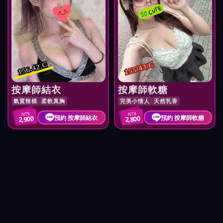
156.42.C
155/43/C
按摩師結衣
按摩師軟糖
氣質辣模
柔軟真胸
完美小情人
天然乳香
NT$
NT$
預約 按摩師結衣
預約 按摩師軟糖
2,900
2,800