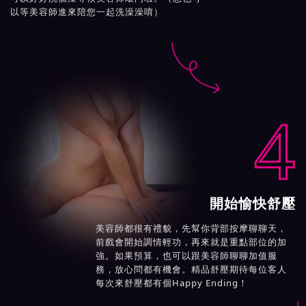
以等美容師進來陪您一起洗澡澡唷）

4
開始愉快舒壓
美容師都很有禮貌，先幫你背部按摩聊聊天，
前戲會開始調情輕功，再來就是重點部位的加
強。如果預算，也可以跟美容師聊聊加值服
務，放心問都有機會。精品舒壓期待每位客人
每次來舒壓都有個Happy Ending！