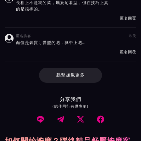
長相上不是我的菜，屬於耐看型，但在技巧上真
的是很棒的。
匿名回覆
匿名訪客
昨天

顏值是氣質可愛型的吧，算中上吧…
匿名回覆
點擊加載更多
分享我們
(結伴同行有優惠唷)




如何開始按摩？聯絡精品舒壓按摩客