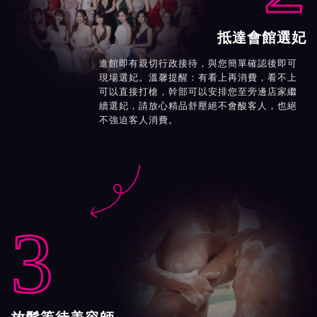
抵達會館選妃
進館即有親切行政接待，與您簡單確認後即可
現場選妃。溫馨提醒：有看上再消費，看不上
可以直接打槍，幹部可以安排您至旁邊店家繼
續選妃，請放心精品舒壓絕不會酸客人，也絕
不強迫客人消費。

3