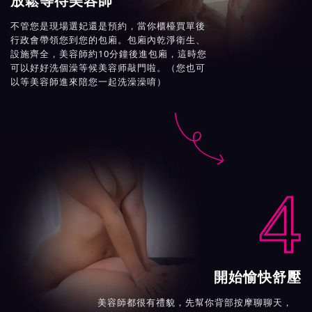
放鬆等待美容師
不管您是現場選妃還是預約，當你櫃檯買單後
行政會帶領您到您的包廂。包廂內乾淨衛生、
設施齊全，美容師約10分鐘後進包廂，這時您
可以好好洗個澡等候美容师敲門啦。（您也可
以等美容師進來陪您一起洗澡澡唷）

4
開始愉快舒壓
美容師都很有禮貌，先幫你背部按摩聊聊天，