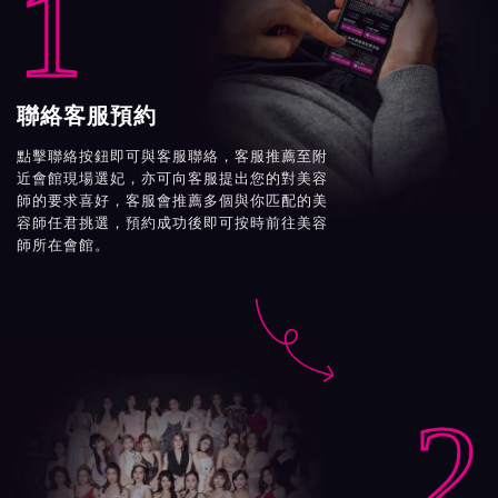
1
聯絡客服預約
點擊聯絡按鈕即可與客服聯絡，客服推薦至附
近會館現場選妃，亦可向客服提出您的對美容
師的要求喜好，客服會推薦多個與你匹配的美
容師任君挑選，預約成功後即可按時前往美容
師所在會館。

2