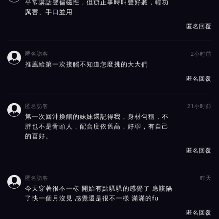
平常講話聲偏磁性，但辦正事時叫聲好聽，輕功
厲害、手口並用
匿名回覆
匿名訪客
2小时前

推薦給第一次接觸不知道怎麼挑的大大們
匿名回覆
匿名訪客
21小时前

第一次回沖換館的妹妹還記得我，身材勻稱，不
胖也不是骨頭人，配合度依舊高，好聊，有自己
的喜好。
匿名回覆
匿名訪客
昨天

今天穿著很不一樣 開始有點騷騷的感覺了 應該隔
了快一個月沒見 感覺還是很不一樣 滿滿的fu
匿名回覆