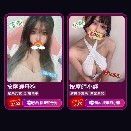
母狗
小靜
153.43.D
150/43/E
按摩師母狗
按摩師小靜
貓系女友
奶炮高手
膚白小隻馬
白皙真奶
紅牌 NT$
紅牌 NT$
預約 按摩師母狗
預約 按摩師小靜
3,100
3,300