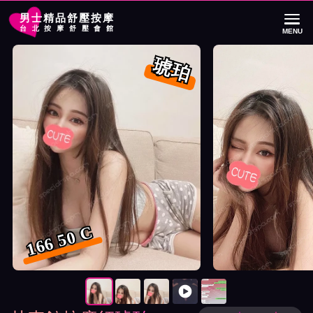
男士精品舒壓按摩
台北按摩舒壓會館
MENU
首頁
林森館按摩師琥珀詳細介紹
林森館按摩師琥珀照片展示與影片介紹
琥珀
166 50 C
按摩師琥珀照片展示與影片介紹及客戶評價截屏展示