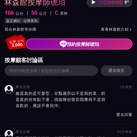
林森館按摩師琥珀
9"
按摩師
166
50
C
公分
公斤
罩杯
身高
體重
罩杯
按摩師琥珀服務風格與特色
超正網紅
Q彈美乳
按摩師琥珀所屬按摩會館介紹與班表
我在林森館等你哦
查看林森館介紹

紅牌 NT$
預約按摩師琥珀
3,000
按摩顧客討論區
匿名留言
匿名訪客
1分钟前

臉蛋真的是可愛型，非豔麗所以不是我的菜，奶
是真的但有點下垂，很能聊但聲音我覺得不是我
喜歡的，應該不會回沖。
匿名回覆
匿名訪客
55分钟前
