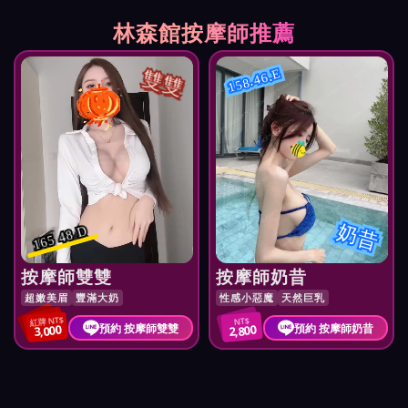
林森館按摩師推薦
雙雙
158.46.E
奶昔
165 48 D
按摩師雙雙
按摩師奶昔
超嫩美眉
豐滿大奶
性感小惡魔
天然巨乳
紅牌 NT$
NT$
預約 按摩師雙雙
預約 按摩師奶昔
3,000
2,800