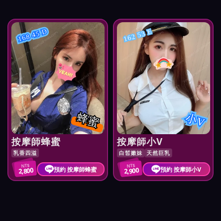
168 45 D
162 53 E
蜂蜜
小V
按摩師蜂蜜
按摩師小V
乳香四溢
白皙嫩妹
天然巨乳
NT$
NT$
預約 按摩師蜂蜜
預約 按摩師小V
2,800
2,900