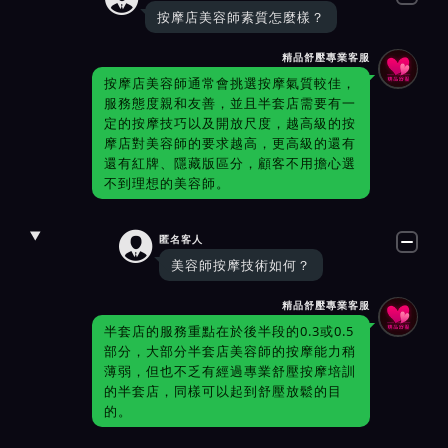
按摩店美容師素質怎麼樣？
精品舒壓專業客服
按摩店美容師通常會挑選按摩氣質較佳，
服務態度親和友善，並且半套店需要有一
定的按摩技巧以及開放尺度，越高級的按
摩店對美容師的要求越高，更高級的還有
還有紅牌、隱藏版區分，顧客不用擔心選
不到理想的美容師。

匿名客人
美容師按摩技術如何？
精品舒壓專業客服
半套店的服務重點在於後半段的0.3或0.5
部分，大部分半套店美容師的按摩能力稍
薄弱，但也不乏有經過專業舒壓按摩培訓
的半套店，同樣可以起到舒壓放鬆的目
的。