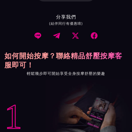
分享我們
(結伴同行有優惠唷)




如何開始按摩？聯絡精品舒壓按摩客
服即可！
輕鬆幾步即可開始享受全身按摩舒壓的樂趣
1