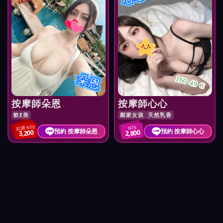
朵恩
160 49 C
按摩師朵恩
按摩師心心
軟E美
鄰家女孩
天然乳香
紅牌 NT$
NT$
預約 按摩師朵恩
預約 按摩師心心
3,200
2,800