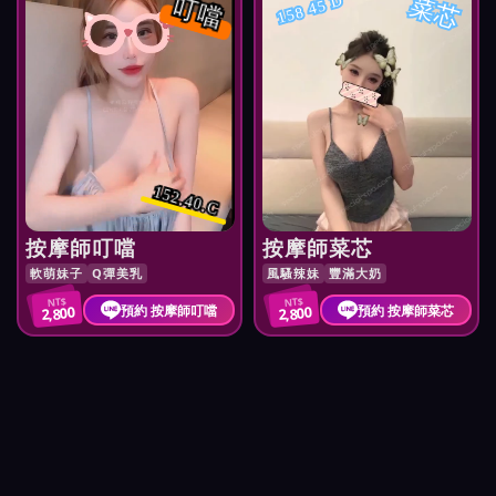
叮噹
菜芯
158 45 D
152.40.C
按摩師叮噹
按摩師菜芯
軟萌妹子
Q彈美乳
風騷辣妹
豐滿大奶
NT$
NT$
預約 按摩師叮噹
預約 按摩師菜芯
2,800
2,800