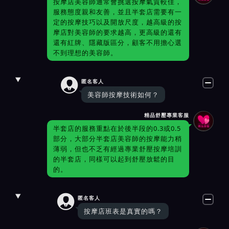
按摩店美容師通常會挑選按摩氣質較佳，
服務態度親和友善，並且半套店需要有一
定的按摩技巧以及開放尺度，越高級的按
摩店對美容師的要求越高，更高級的還有
還有紅牌、隱藏版區分，顧客不用擔心選
不到理想的美容師。

匿名客人
美容師按摩技術如何？
精品舒壓專業客服
半套店的服務重點在於後半段的0.3或0.5
部分，大部分半套店美容師的按摩能力稍
薄弱，但也不乏有經過專業舒壓按摩培訓
的半套店，同樣可以起到舒壓放鬆的目
的。

匿名客人
按摩店班表是真實的嗎？