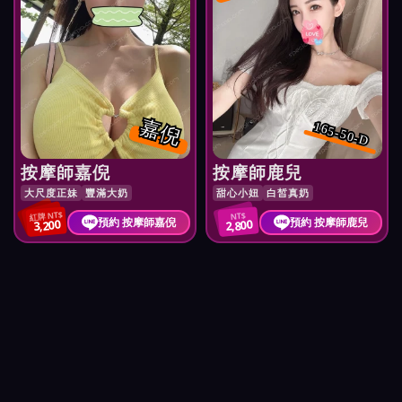
嘉倪
165-50-D
按摩師嘉倪
按摩師鹿兒
大尺度正妹
豐滿大奶
甜心小妞
白皙真奶
紅牌 NT$
NT$
預約 按摩師嘉倪
預約 按摩師鹿兒
3,200
2,800