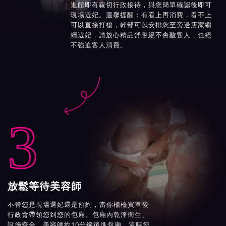
進館即有親切行政接待，與您簡單確認後即可
現場選妃。溫馨提醒：有看上再消費，看不上
可以直接打槍，幹部可以安排您至旁邊店家繼
續選妃，請放心精品舒壓絕不會酸客人，也絕
不強迫客人消費。

3
放鬆等待美容師
不管您是現場選妃還是預約，當你櫃檯買單後
行政會帶領您到您的包廂。包廂內乾淨衛生、
設施齊全，美容師約10分鐘後進包廂，這時您