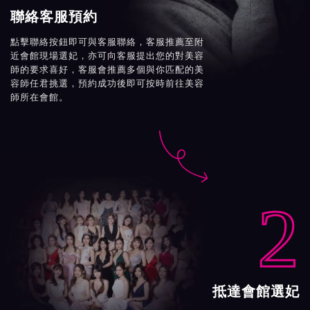
聯絡客服預約
點擊聯絡按鈕即可與客服聯絡，客服推薦至附
近會館現場選妃，亦可向客服提出您的對美容
師的要求喜好，客服會推薦多個與你匹配的美
容師任君挑選，預約成功後即可按時前往美容
師所在會館。

2
抵達會館選妃