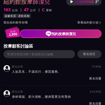
紐約館按摩師潔兒
2"
按摩師
163
47
C
公分
公斤
罩杯
身高
體重
罩杯
按摩師潔兒服務風格與特色
超嫩美眉
柔軟真胸
按摩師潔兒所屬按摩會館介紹與班表
我在紐約館等你哦
查看紐約館介紹

NT$
預約按摩師潔兒
2,800
按摩顧客討論區
匿名留言
匿名訪客
7分钟前

人如其名，不虛此行，優質服務。
匿名回覆
匿名訪客
43分钟前

身材很猛、奶大很軟，腰身緊實沒有贅肉
匿名回覆