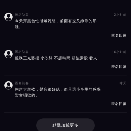
匿名訪客
2小时前

今天穿黑色性感爆乳裝，前面有交叉線條的那
種。
匿名回覆
匿名訪客
16小时前

服務三光舔摳 小吹舔 不趕時間 超強素股 看人
匿名回覆
匿名訪客
昨天

胸超大超軟，聲音很好聽，而且還小亨幾句感覺
蠻會唱歌的。
匿名回覆
點擊加載更多