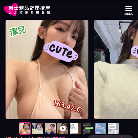
男士精品舒壓按摩
台北按摩舒壓會館
MENU
首頁
紐約館按摩師潔兒詳細介紹
紐約館按摩師潔兒照片展示與影片介紹
潔兒
163.47.C
按摩師潔兒照片展示與影片介紹及客戶評價截屏展示