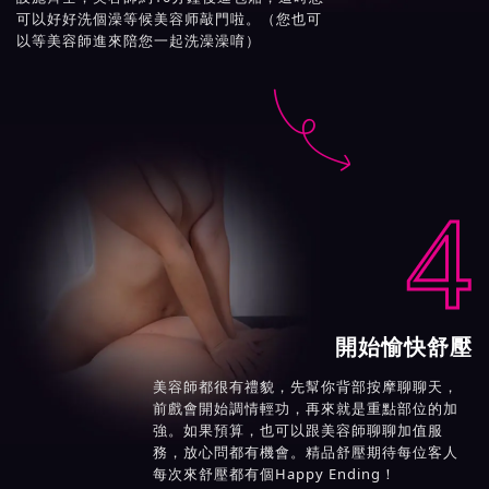
可以好好洗個澡等候美容师敲門啦。（您也可
以等美容師進來陪您一起洗澡澡唷）

4
開始愉快舒壓
美容師都很有禮貌，先幫你背部按摩聊聊天，
前戲會開始調情輕功，再來就是重點部位的加
強。如果預算，也可以跟美容師聊聊加值服
務，放心問都有機會。精品舒壓期待每位客人
每次來舒壓都有個Happy Ending！