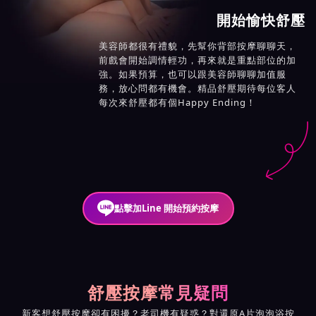
開始愉快舒壓
美容師都很有禮貌，先幫你背部按摩聊聊天，
前戲會開始調情輕功，再來就是重點部位的加
強。如果預算，也可以跟美容師聊聊加值服
務，放心問都有機會。精品舒壓期待每位客人
每次來舒壓都有個Happy Ending！
點擊加Line 開始預約按摩
舒壓按摩常見疑問
新客想舒壓按摩卻有困擾？老司機有疑惑？對還原A片泡泡浴按