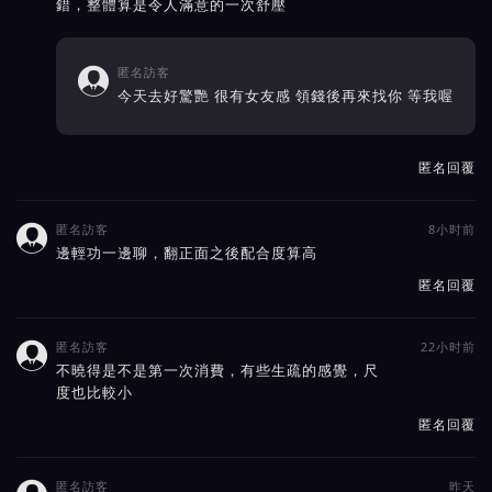
錯，整體算是令人滿意的一次舒壓
匿名訪客

今天去好驚艷 很有女友感 領錢後再來找你 等我喔
匿名回覆
匿名訪客
8小时前

邊輕功一邊聊，翻正面之後配合度算高
匿名回覆
匿名訪客
22小时前

不曉得是不是第一次消費，有些生疏的感覺，尺
度也比較小
匿名回覆
匿名訪客
昨天