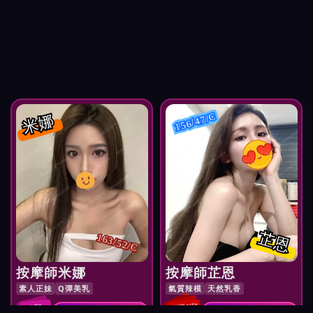
米娜
156/47/C
芷恩
163/52/C
按摩師米娜
按摩師芷恩
素人正妹
Q彈美乳
氣質辣模
天然乳香
紅牌 NT$
NT$
預約 按摩師米娜
預約 按摩師芷恩