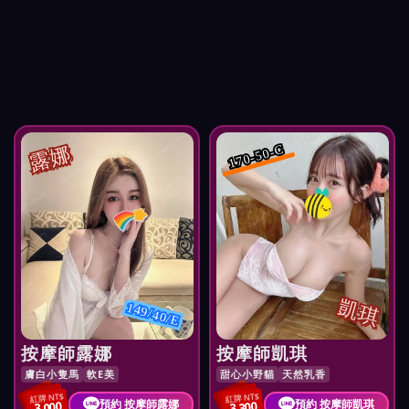
露娜
170-50-C
凱琪
149/40/E
按摩師露娜
按摩師凱琪
膚白小隻馬
軟E美
甜心小野貓
天然乳香
紅牌 NT$
紅牌 NT$
預約 按摩師露娜
預約 按摩師凱琪
3,000
3,300