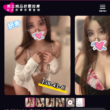
男士精品舒壓按摩
台北按摩舒壓會館
MENU
首頁
錦州館按摩師妍希詳細介紹
錦州館按摩師妍希照片展示與影片介紹
妍希
158-43-C
按摩師妍希照片展示與影片介紹及客戶評價截屏展示