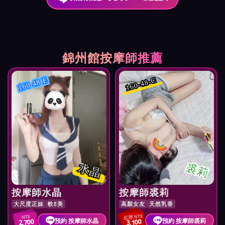
錦州館按摩師推薦
160-48-C
160 48 E
水晶
裘莉
按摩師水晶
按摩師裘莉
大尺度正妹
軟E美
高顏女友
天然乳香
紅牌 NT$
NT$
預約 按摩師水晶
預約 按摩師裘莉
2,700
3,100