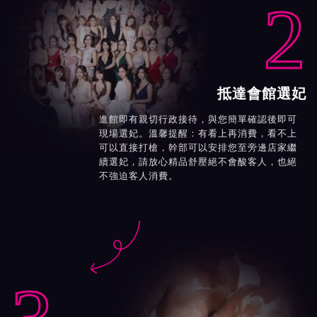
2
抵達會館選妃
進館即有親切行政接待，與您簡單確認後即可
現場選妃。溫馨提醒：有看上再消費，看不上
可以直接打槍，幹部可以安排您至旁邊店家繼
續選妃，請放心精品舒壓絕不會酸客人，也絕
不強迫客人消費。
