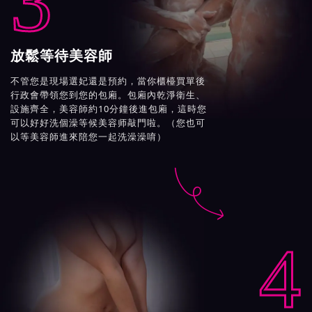
3
放鬆等待美容師
不管您是現場選妃還是預約，當你櫃檯買單後
行政會帶領您到您的包廂。包廂內乾淨衛生、
設施齊全，美容師約10分鐘後進包廂，這時您
可以好好洗個澡等候美容师敲門啦。（您也可
以等美容師進來陪您一起洗澡澡唷）

4