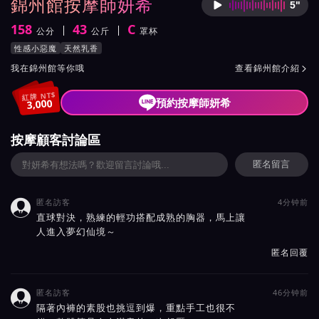
錦州館按摩師妍希
5"
按摩師
158
43
C
公分
公斤
罩杯
身高
體重
罩杯
按摩師妍希服務風格與特色
性感小惡魔
天然乳香
按摩師妍希所屬按摩會館介紹與班表
我在錦州館等你哦
查看錦州館介紹

紅牌 NT$
預約按摩師妍希
3,000
按摩顧客討論區
匿名留言
匿名訪客
4分钟前

直球對決，熟練的輕功搭配成熟的胸器，馬上讓
人進入夢幻仙境～
匿名回覆
匿名訪客
46分钟前

隔著內褲的素股也挑逗到爆，重點手工也很不