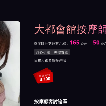
示與影片介紹及客戶評價截屏
大都會館按摩
165
50
按摩師麻衣身材介紹：
公分
公
身高
體重
罩杯
按摩師麻衣服務風格與特色
甜心小妞
胸控首選
按摩師麻衣所屬按摩會館介
我在大都會館等你哦
紅牌 NT$
3,100
按摩顧客討論區