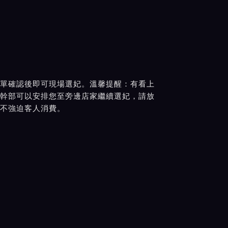
單確認後即可現場選妃。溫馨提醒：有看上
幹部可以安排您至旁邊店家繼續選妃，請放
不強迫客人消費。