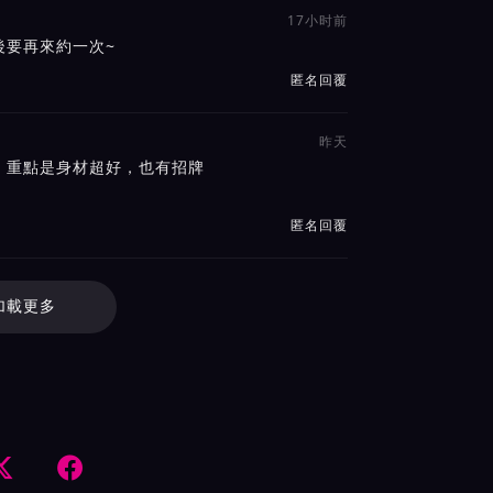
17小时前
後要再來約一次~
匿名回覆
昨天
，重點是身材超好，也有招牌
匿名回覆
加載更多

