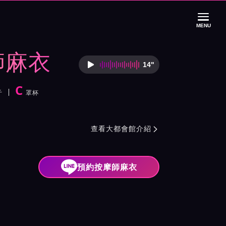
MENU
師麻衣
14"
按摩師麻衣語音介
C
斤
罩杯
紹與班表
查看大都會館介紹

預約按摩師麻衣