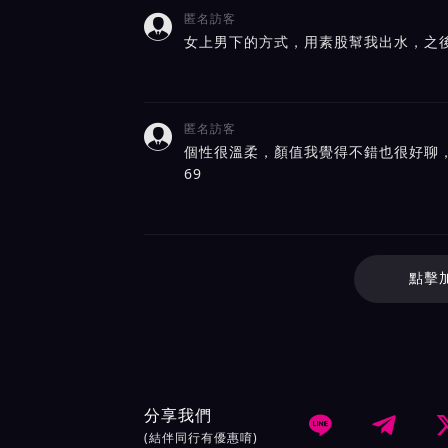
匿名訪客

女上男下的方式，用素股幫我出水，之
匿名訪客

個性很溫柔，顏值我覺得不錯也很好聊
69
點擊
分享我們


(結伴同行有優惠唷)