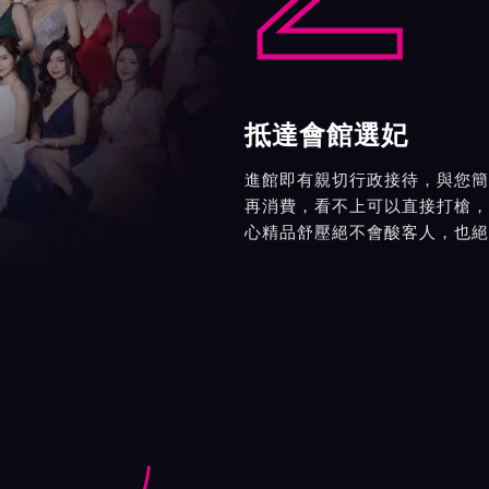
抵達會館選妃
進館即有親切行政接待，與您簡
再消費，看不上可以直接打槍，
心精品舒壓絕不會酸客人，也絕