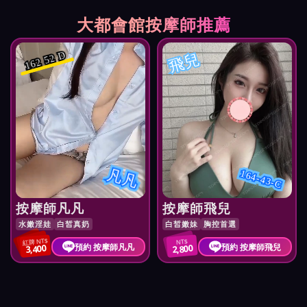
大都會館按摩師推薦
飛兒
162 52 D
凡凡
164-43-C
按摩師凡凡
按摩師飛兒
水嫩淫娃
白皙真奶
白皙嫩妹
胸控首選
紅牌 NT$
NT$
預約 按摩師凡凡
預約 按摩師飛兒
3,400
2,800