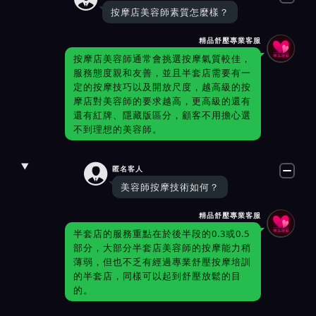
按摩店美容師素質怎麼樣？
精品舒壓專業客服
按摩店美容師通常會挑選按摩氣質較佳，
服務態度親和友善，並且半套店需要有一
定的按摩技巧以及開放尺度，越高級的按
摩店對美容師的要求越高，更高級的還有
還有紅牌、隱藏版區分，顧客不用擔心選
不到理想的美容師。

匿名客人
美容師按摩技術如何？
精品舒壓專業客服
半套店的服務重點在於後半段的0.3或0.5
部分，大部分半套店美容師的按摩能力稍
薄弱，但也不乏有經過專業舒壓按摩培訓
的半套店，同樣可以起到舒壓放鬆的目
的。