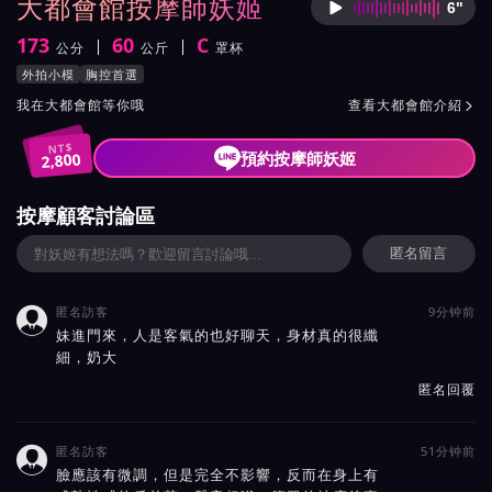
大都會館按摩師妖姬
6"
按摩師
173
60
C
公分
公斤
罩杯
身高
體重
罩杯
按摩師妖姬服務風格與特色
外拍小模
胸控首選
按摩師妖姬所屬按摩會館介紹與班表
我在大都會館等你哦
查看大都會館介紹

NT$
預約按摩師妖姬
2,800
按摩顧客討論區
匿名留言
匿名訪客
9分钟前

妹進門來，人是客氣的也好聊天，身材真的很纖
細，奶大
匿名回覆
匿名訪客
51分钟前

臉應該有微調，但是完全不影響，反而在身上有