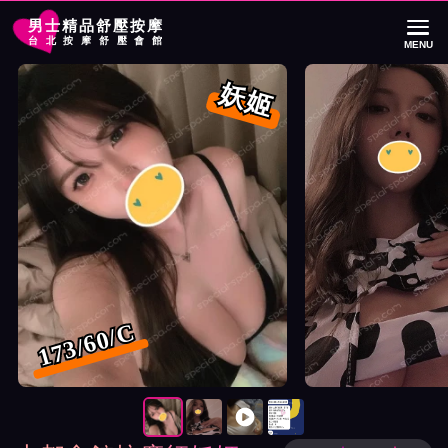
男士精品舒壓按摩
台北按摩舒壓會館
MENU
首頁
大都會館按摩師妖姬詳細介紹
大都會館按摩師妖姬照片展示與影片介
妖姬
173/60/C
按摩師妖姬照片展示與影片介紹及客戶評價截屏展示