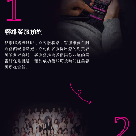
1
聯絡客服預約
點擊聯絡按鈕即可與客服聯絡，客服推薦至附
近會館現場選妃，亦可向客服提出您的對美容
師的要求喜好，客服會推薦多個與你匹配的美
容師任君挑選，預約成功後即可按時前往美容
師所在會館。

2