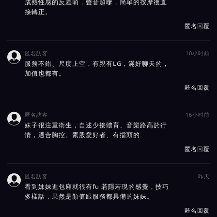
成熟性感的反差萌，聲音超嗲，簡單的按摩後直
接轉正。
匿名回覆
匿名訪客
10小时前

服務不錯、尺度上空，有親有LG，滿好聊天的，
加值也都有。
匿名回覆
匿名訪客
16小时前

妹子很注重衛生，自述少接體育、音樂路高於行
情，適合胸控、素股愛好者、有擋頭的
匿名回覆
匿名訪客
昨天

看到妹妹進包廂就很有fu 若隱若現的感覺，技巧
多樣話，果然是顏值跟服務都具備的妹妹。
匿名回覆