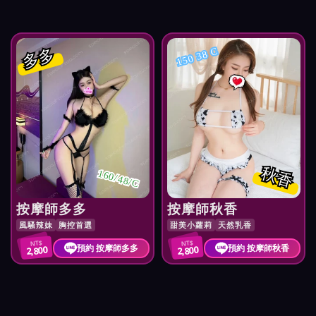
多多
150 38 C
秋香
160/48/C
按摩師多多
按摩師秋香
風騷辣妹
胸控首選
甜美小蘿莉
天然乳香
NT$
NT$
預約 按摩師多多
預約 按摩師秋香
2,800
2,800