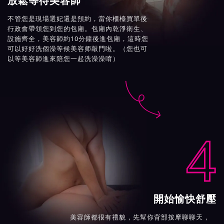
放鬆等待美容師
不管您是現場選妃還是預約，當你櫃檯買單後
行政會帶領您到您的包廂。包廂內乾淨衛生、
設施齊全，美容師約10分鐘後進包廂，這時您
可以好好洗個澡等候美容师敲門啦。（您也可
以等美容師進來陪您一起洗澡澡唷）

4
開始愉快舒壓
美容師都很有禮貌，先幫你背部按摩聊聊天，