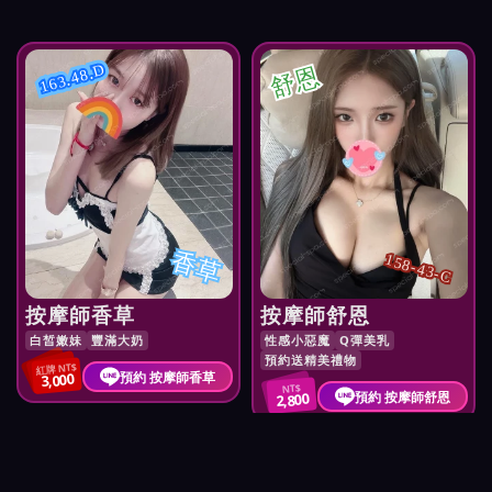
舒恩
163.48.D
香草
158-43-C
按摩師香草
按摩師舒恩
白皙嫩妹
豐滿大奶
性感小惡魔
Q彈美乳
預約送精美禮物
紅牌 NT$
預約 按摩師香草
3,000
NT$
預約 按摩師舒恩
2,800