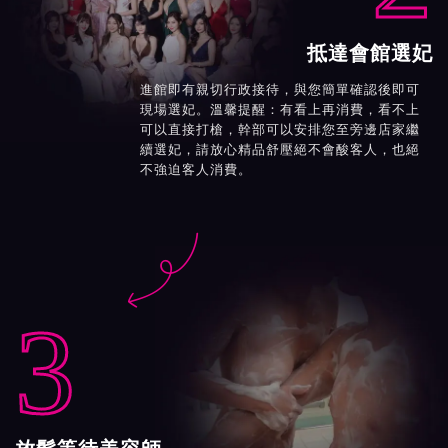
抵達會館選妃
進館即有親切行政接待，與您簡單確認後即可
現場選妃。溫馨提醒：有看上再消費，看不上
可以直接打槍，幹部可以安排您至旁邊店家繼
續選妃，請放心精品舒壓絕不會酸客人，也絕
不強迫客人消費。

3