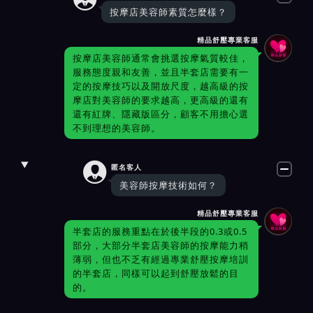
按摩店美容師素質怎麼樣？
精品舒壓專業客服
按摩店美容師通常會挑選按摩氣質較佳，
服務態度親和友善，並且半套店需要有一
定的按摩技巧以及開放尺度，越高級的按
摩店對美容師的要求越高，更高級的還有
還有紅牌、隱藏版區分，顧客不用擔心選
不到理想的美容師。

匿名客人
美容師按摩技術如何？
精品舒壓專業客服
半套店的服務重點在於後半段的0.3或0.5
部分，大部分半套店美容師的按摩能力稍
薄弱，但也不乏有經過專業舒壓按摩培訓
的半套店，同樣可以起到舒壓放鬆的目
的。