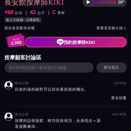
長安館按摩師KIKI
10"
按摩師K
160
42
C
公分
公斤
罩杯
身高
體重
罩杯
按摩師KIKI服務風格與特色
迷人小妖精
Q彈美乳
按摩師KIKI所屬按摩會館介紹與班表
我在長安館等你哦
查看長安館介紹

NT$
預約按摩師KIKI
2,900
按摩顧客討論區
匿名留言
匿名訪客
6分钟前

目前約過的絕對可以排在最前面的幾位。
匿名回覆
匿名訪客
48分钟前

按摩的話很放鬆，輕功技術很頂，全身指尖＋舔
直接酥麻掉。