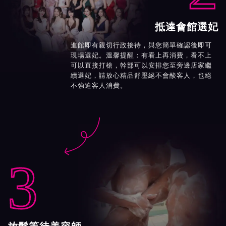
抵達會館選妃
進館即有親切行政接待，與您簡單確認後即可
現場選妃。溫馨提醒：有看上再消費，看不上
可以直接打槍，幹部可以安排您至旁邊店家繼
續選妃，請放心精品舒壓絕不會酸客人，也絕
不強迫客人消費。

3