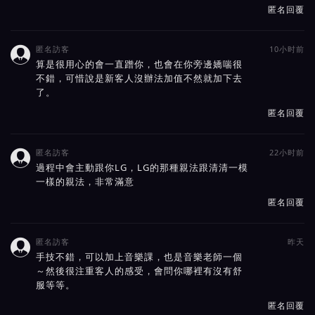
匿名回覆
匿名訪客
10小时前

算是很用心的會一直蹭你，也會在你旁邊嬌喘很
不錯，可惜說是新客人沒辦法加值不然就加下去
了。
匿名回覆
匿名訪客
22小时前

過程中會主動跟你LG，LG的那種親法跟清清一模
一樣的親法，非常滿意
匿名回覆
匿名訪客
昨天

手技不錯，可以加上音樂課，也是音樂老師一個
～然後很注重客人的感受，會問你哪裡有沒有舒
服等等。
匿名回覆