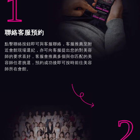
1
聯絡客服預約
點擊聯絡按鈕即可與客服聯絡，客服推薦至附
近會館現場選妃，亦可向客服提出您的對美容
師的要求喜好，客服會推薦多個與你匹配的美
容師任君挑選，預約成功後即可按時前往美容
師所在會館。

2