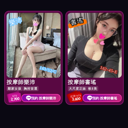
樂沛
書瑤
162-45-E
163/52/C
按摩師樂沛
按摩師書瑤
鄰家女孩
胸控首選
大尺度正妹
軟E美
紅牌 NT$
NT$
預約 按摩師樂沛
預約 按摩師書瑤
2,700
3,600