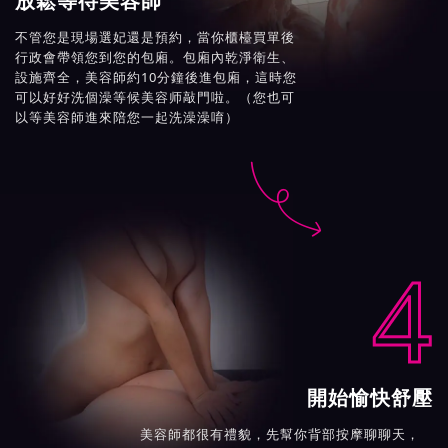
放鬆等待美容師
不管您是現場選妃還是預約，當你櫃檯買單後
行政會帶領您到您的包廂。包廂內乾淨衛生、
設施齊全，美容師約10分鐘後進包廂，這時您
可以好好洗個澡等候美容师敲門啦。（您也可
以等美容師進來陪您一起洗澡澡唷）

4
開始愉快舒壓
美容師都很有禮貌，先幫你背部按摩聊聊天，