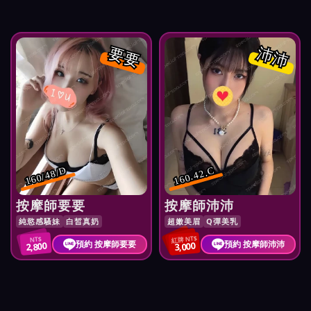
要要
沛沛
160/48/D
160.42.C
按摩師要要
按摩師沛沛
純慾感騷妹
白皙真奶
超嫩美眉
Q彈美乳
紅牌 NT$
NT$
預約 按摩師要要
預約 按摩師沛沛
2,800
3,000