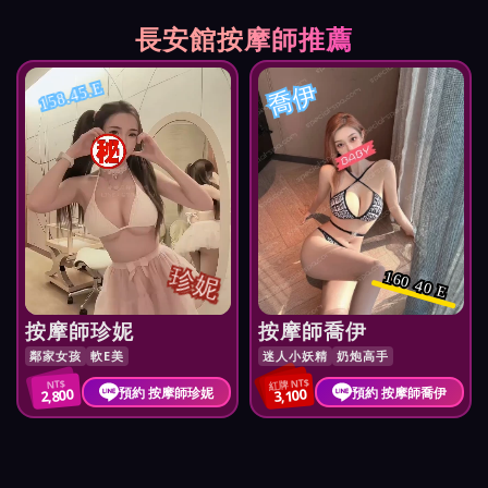
長安館按摩師推薦
喬伊
158.45.E
珍妮
160 40 E
按摩師珍妮
按摩師喬伊
鄰家女孩
軟E美
迷人小妖精
奶炮高手
紅牌 NT$
NT$
預約 按摩師珍妮
預約 按摩師喬伊
2,800
3,100