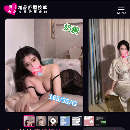
男士精品舒壓按摩
台北按摩舒壓會館
MENU
首頁
農安館按摩師奶糖詳細介紹
農安館按摩師奶糖照片展示與影片介紹
奶糖
165/55/G
按摩師奶糖照片展示與影片介紹及客戶評價截屏展示