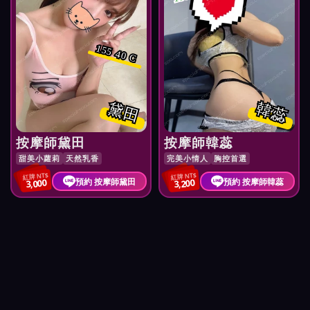
155 40 C
黛田
韓蕊
按摩師黛田
按摩師韓蕊
甜美小蘿莉
天然乳香
完美小情人
胸控首選
紅牌 NT$
紅牌 NT$
預約 按摩師黛田
預約 按摩師韓蕊
3,000
3,200