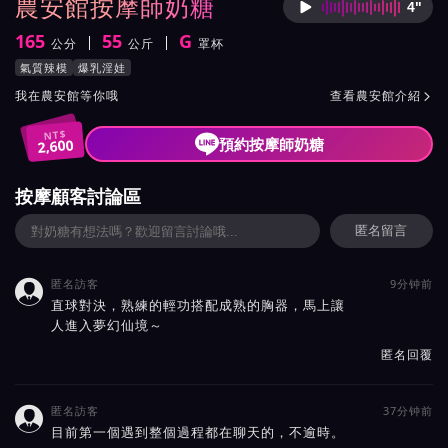
農安館按摩師奶糖
4"
按摩師
165
55
G
公分
公斤
罩杯
身高
體重
罩杯
按摩師奶糖服務風格與特色
氣質辣模
爆乳淫娃
按摩師奶糖所屬按摩會館介紹與班表
我在農安館等你哦
查看農安館介紹

NT$
預約按摩師奶糖
2,600
按摩顧客討論區
匿名留言
匿名訪客
9分钟前

直球對決，熟練的輕功搭配成熟的胸器，馬上讓
人進入夢幻仙境～
匿名回覆
匿名訪客
37分钟前

目前第一個遇到整個過程都在聊天的，不逾時。