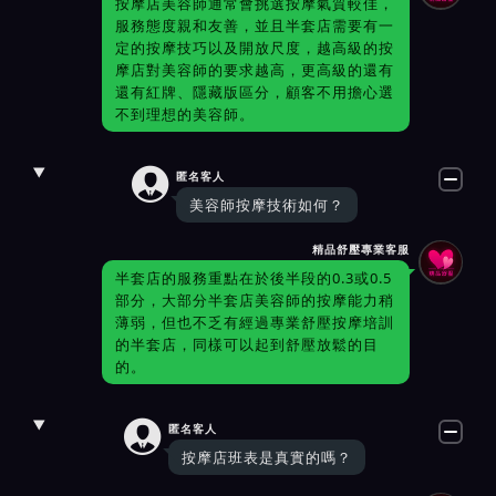
按摩店美容師通常會挑選按摩氣質較佳，
服務態度親和友善，並且半套店需要有一
定的按摩技巧以及開放尺度，越高級的按
摩店對美容師的要求越高，更高級的還有
還有紅牌、隱藏版區分，顧客不用擔心選
不到理想的美容師。

匿名客人
美容師按摩技術如何？
精品舒壓專業客服
半套店的服務重點在於後半段的0.3或0.5
部分，大部分半套店美容師的按摩能力稍
薄弱，但也不乏有經過專業舒壓按摩培訓
的半套店，同樣可以起到舒壓放鬆的目
的。

匿名客人
按摩店班表是真實的嗎？