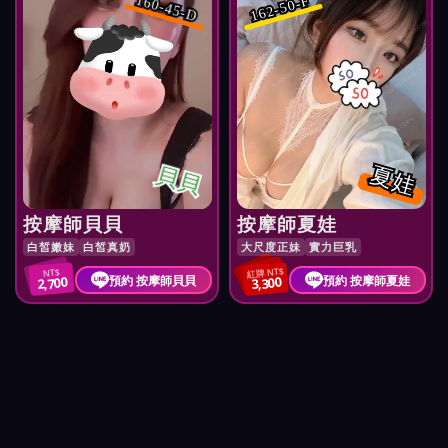
160-45-D
162-50-F
貝貝
夏娃
按摩師貝貝
按摩師夏娃
白皙嫩妹
白皙真奶
大尺度正妹
實力巨乳
紅牌 NT$
NT$
預約 按摩師貝貝
預約 按摩師夏娃
2,700
3,300