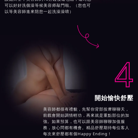
可以好好洗個澡等候美容师敲門啦。（您也可
以等美容師進來陪您一起洗澡澡唷）

4
開始愉快舒壓
美容師都很有禮貌，先幫你背部按摩聊聊天，
前戲會開始調情輕功，再來就是重點部位的加
強。如果預算，也可以跟美容師聊聊加值服
務，放心問都有機會。精品舒壓期待每位客人
每次來舒壓都有個Happy Ending！