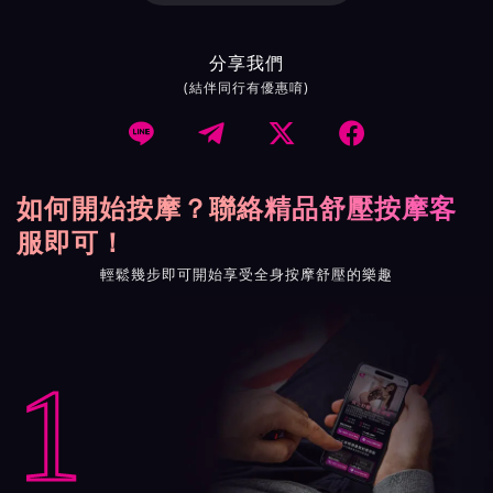
分享我們
(結伴同行有優惠唷)




如何開始按摩？聯絡精品舒壓按摩客
服即可！
輕鬆幾步即可開始享受全身按摩舒壓的樂趣
1