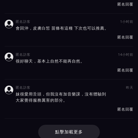
匿名回覆
匿名訪客
1小时前

會回沖，皮膚白皙 苗條有這種 下次也可以推薦。
匿名回覆
匿名訪客
14小时前

很好聊天，基本上自然不能再自然。
匿名回覆
匿名訪客
昨天

妺很愛用舌頭，但我沒有加音樂課，沒有體驗到
大家覺得服務厲害的部分。
匿名回覆
點擊加載更多