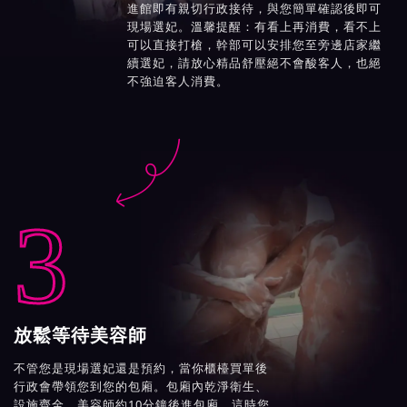
進館即有親切行政接待，與您簡單確認後即可
現場選妃。溫馨提醒：有看上再消費，看不上
可以直接打槍，幹部可以安排您至旁邊店家繼
續選妃，請放心精品舒壓絕不會酸客人，也絕
不強迫客人消費。

3
放鬆等待美容師
不管您是現場選妃還是預約，當你櫃檯買單後
行政會帶領您到您的包廂。包廂內乾淨衛生、
設施齊全，美容師約10分鐘後進包廂，這時您