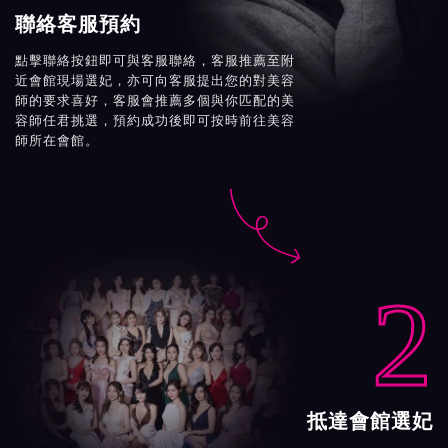
聯絡客服預約
點擊聯絡按鈕即可與客服聯絡，客服推薦至附
近會館現場選妃，亦可向客服提出您的對美容
師的要求喜好，客服會推薦多個與你匹配的美
容師任君挑選，預約成功後即可按時前往美容
師所在會館。

2
抵達會館選妃