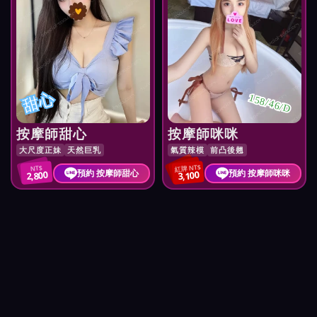
甜心
158/46/D
按摩師甜心
按摩師咪咪
大尺度正妹
天然巨乳
氣質辣模
前凸後翹
紅牌 NT$
NT$
預約 按摩師甜心
預約 按摩師咪咪
2,800
3,100