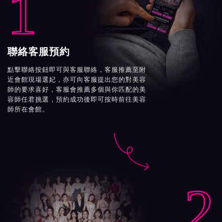
1
聯絡客服預約
點擊聯絡按鈕即可與客服聯絡，客服推薦至附
近會館現場選妃，亦可向客服提出您的對美容
師的要求喜好，客服會推薦多個與你匹配的美
容師任君挑選，預約成功後即可按時前往美容
師所在會館。

2