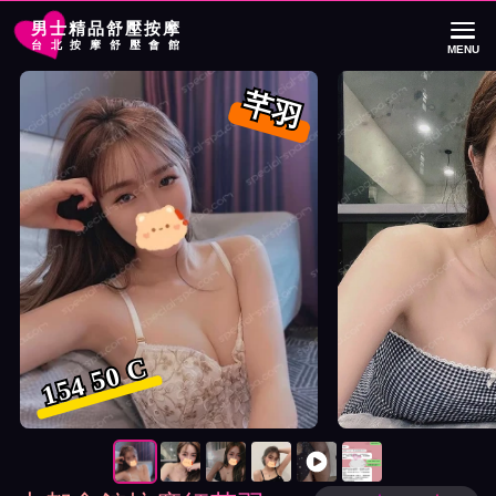
男士精品舒壓按摩
台北按摩舒壓會館
MENU
首頁
大都會館按摩師芊羽詳細介紹
大都會館按摩師芊羽照片展示與影片介
芊羽
154 50 C
按摩師芊羽照片展示與影片介紹及客戶評價截屏展示