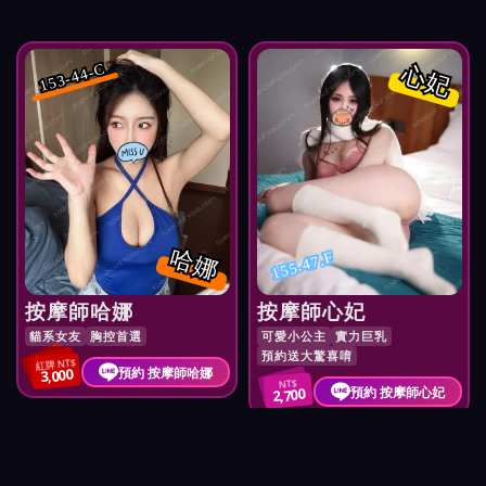
心妃
153-44-C
哈娜
155.47.F
按摩師哈娜
按摩師心妃
貓系女友
胸控首選
可愛小公主
實力巨乳
預約送大驚喜唷
紅牌 NT$
預約 按摩師哈娜
3,000
NT$
預約 按摩師心妃
2,700