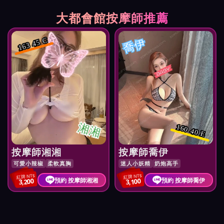
大都會館按摩師推薦
喬伊
163 45 C
湘湘
160 40 E
按摩師湘湘
按摩師喬伊
可愛小辣椒
柔軟真胸
迷人小妖精
奶炮高手
紅牌 NT$
紅牌 NT$
預約 按摩師湘湘
預約 按摩師喬伊
3,200
3,100