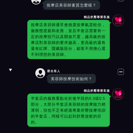
按摩店美容師素質怎麼樣？
精品舒壓專業客服
按摩店美容師通常會挑選按摩氣質較佳，
服務態度親和友善，並且半套店需要有一
定的按摩技巧以及開放尺度，越高級的按
摩店對美容師的要求越高，更高級的還有
還有紅牌、隱藏版區分，顧客不用擔心選
不到理想的美容師。

匿名客人
美容師按摩技術如何？
精品舒壓專業客服
半套店的服務重點在於後半段的0.3或0.5
部分，大部分半套店美容師的按摩能力稍
薄弱，但也不乏有經過專業舒壓按摩培訓
的半套店，同樣可以起到舒壓放鬆的目
的。