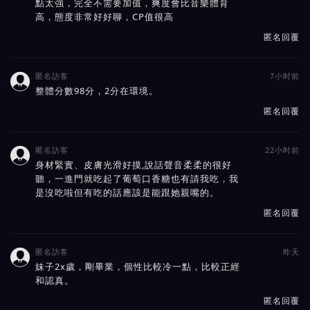
點太強，完全不需要加值，爽度會比音樂體育
高，態度非常好好聊，CP值很高
匿名回覆
匿名訪客
7小时前

整體分數98分，2分在環境。
匿名回覆
匿名訪客
22小时前

身材緊實、皮膚光滑好摸,說話聲音柔柔的很好
聽，一進門就吃起了葡萄口香糖也有請我吃，我
是沒吃啦但有吃的話應該是能跟她親嘴的。
匿名回覆
匿名訪客
昨天

妹子2x歲，剛畢業，個性比較冷一點，比較正經
和認真。
匿名回覆