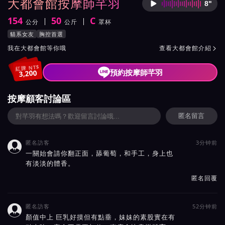
大都會館按摩師芊羽
8"
按摩師
154
50
C
公分
公斤
罩杯
身高
體重
罩杯
按摩師芊羽服務風格與特色
貓系女友
胸控首選
按摩師芊羽所屬按摩會館介紹與班表
我在大都會館等你哦
查看大都會館介紹

紅牌 NT$
預約按摩師芊羽
3,200
按摩顧客討論區
匿名留言
匿名訪客
3分钟前

一關始會請你翻正面，舔葡萄，和手工，身上也
有淡淡的體香。
匿名回覆
匿名訪客
52分钟前

顏值中上 巨乳好摸但有點垂，妹妹的素股實在有