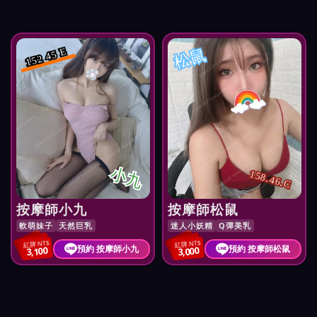
松鼠
152 45 E
小九
158.46.C
按摩師小九
按摩師松鼠
軟萌妹子
天然巨乳
迷人小妖精
Q彈美乳
紅牌 NT$
紅牌 NT$
預約 按摩師小九
預約 按摩師松鼠
3,100
3,000