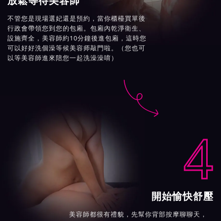
放鬆等待美容師
不管您是現場選妃還是預約，當你櫃檯買單後
行政會帶領您到您的包廂。包廂內乾淨衛生、
設施齊全，美容師約10分鐘後進包廂，這時您
可以好好洗個澡等候美容师敲門啦。（您也可
以等美容師進來陪您一起洗澡澡唷）

4
開始愉快舒壓
美容師都很有禮貌，先幫你背部按摩聊聊天，