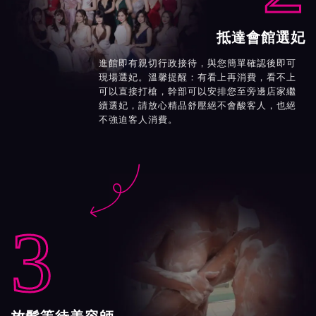
抵達會館選妃
進館即有親切行政接待，與您簡單確認後即可
現場選妃。溫馨提醒：有看上再消費，看不上
可以直接打槍，幹部可以安排您至旁邊店家繼
續選妃，請放心精品舒壓絕不會酸客人，也絕
不強迫客人消費。

3