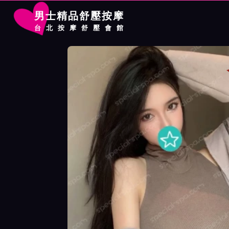
男士精品舒壓按摩
台北按摩舒壓會館
首頁
千媚館按摩師水星詳細介紹
千媚館按摩師水星照片展示