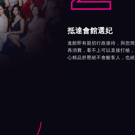
抵達會館選妃
進館即有親切行政接待，與您簡
再消費，看不上可以直接打槍，
心精品舒壓絕不會酸客人，也絕