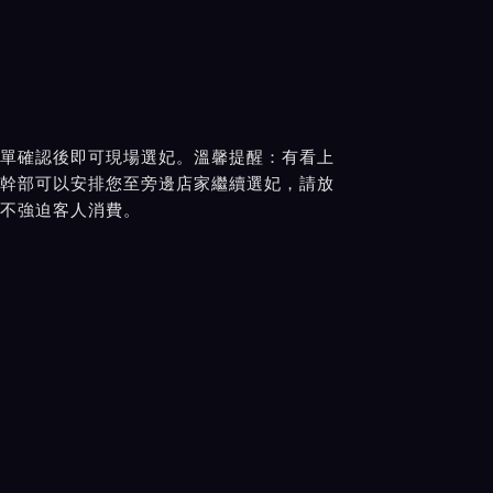
單確認後即可現場選妃。溫馨提醒：有看上
幹部可以安排您至旁邊店家繼續選妃，請放
不強迫客人消費。