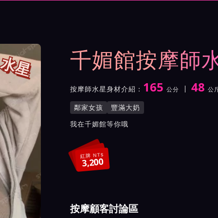
與影片介紹及客戶評價截屏
千媚館按摩師
水星
165
48
按摩師水星身材介紹：
公分
公
身高
體重
罩杯
按摩師水星服務風格與特色
鄰家女孩
豐滿大奶
按摩師水星所屬按摩會館介
我在千媚館等你哦
紅牌 NT$
3,200
按摩顧客討論區