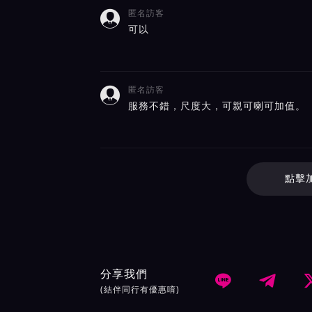
匿名訪客

可以
匿名訪客

服務不錯，尺度大，可親可喇可加值。
點擊
分享我們


(結伴同行有優惠唷)