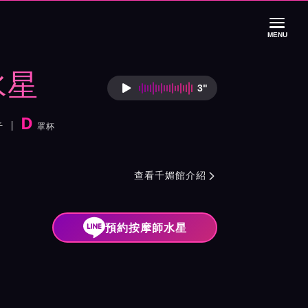
MENU
水星
3"
按摩師水星語音介
D
斤
罩杯
紹與班表
查看千媚館介紹

預約按摩師水星