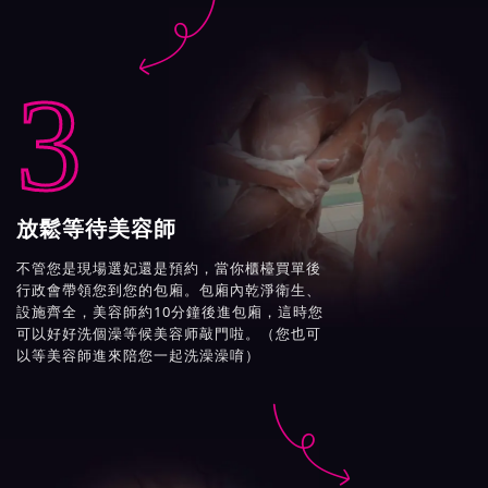

3
放鬆等待美容師
不管您是現場選妃還是預約，當你櫃檯買單後
行政會帶領您到您的包廂。包廂內乾淨衛生、
設施齊全，美容師約10分鐘後進包廂，這時您
可以好好洗個澡等候美容师敲門啦。（您也可
以等美容師進來陪您一起洗澡澡唷）
