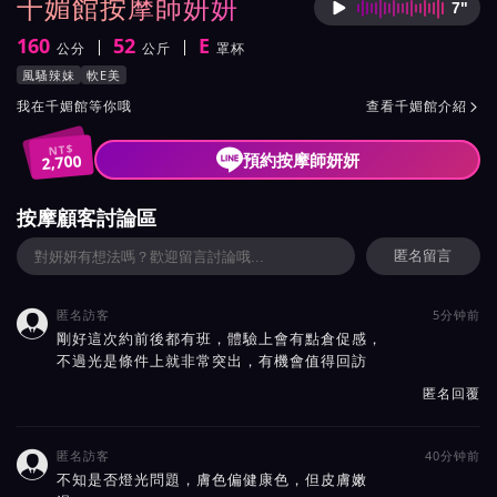
千媚館按摩師妍妍
7"
按摩師
160
52
E
公分
公斤
罩杯
身高
體重
罩杯
按摩師妍妍服務風格與特色
風騷辣妹
軟E美
按摩師妍妍所屬按摩會館介紹與班表
我在千媚館等你哦
查看千媚館介紹

NT$
預約按摩師妍妍
2,700
按摩顧客討論區
匿名留言
匿名訪客
5分钟前

剛好這次約前後都有班，體驗上會有點倉促感，
不過光是條件上就非常突出，有機會值得回訪
匿名回覆
匿名訪客
40分钟前

不知是否燈光問題，膚色偏健康色，但皮膚嫩