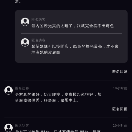
滑。
匿名訪客

館內的燈光真的太暗了，跟就完全看不出膚色
匿名訪客

希望妹妹可以換間店，85館的燈光最亮，才不會
埋沒她的皮膚白
匿名回覆
匿名訪客
10小时前

身材真的很好，奶大腰瘦，皮膚摸起來很好，加
值服務很優秀，很舒服，臉蛋中上。
匿名回覆
匿名訪客
20小时前

身材可以給到 85分，口技不錯給個 85分，服務