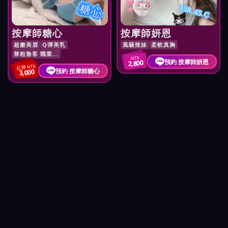
糖心
158.45.C
按摩師糖心
按摩師妍恩
超嫩美眉
Q彈美乳
風騷辣妹
柔軟真胸
禁粗魯客 職業...
NT$
預約 按摩師妍恩
2,800
紅牌 NT$
預約 按摩師糖心
3,000