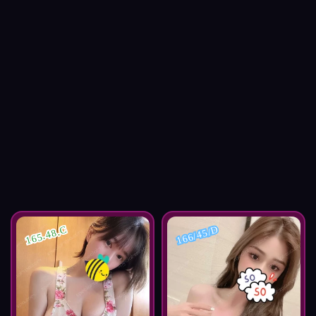
166/45/D
165.48.C