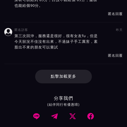
也能給個90分。
匿名回覆
匿名訪客
昨天

第三次回沖，服務還是很好，很有女友fu，但是
今天狀況不佳沒有出來，不過妹子手工厲害，素
股出不來的朋友可以嘗試
匿名回覆
點擊加載更多
分享我們
(結伴同行有優惠唷)



