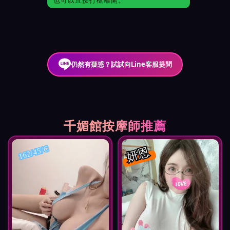
仍然有疑惑？試試向Line客服提問
千媚館按摩師推薦
妍恩
162/45/C