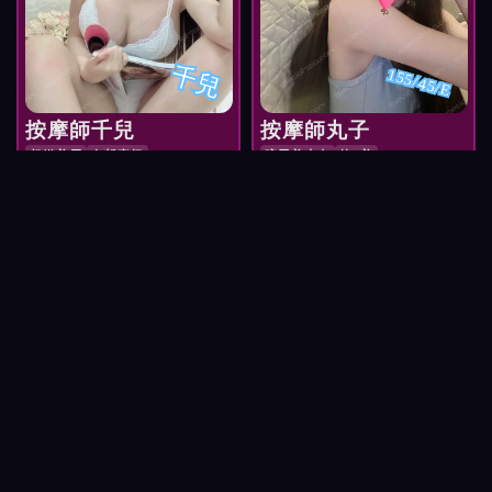
千兒
155/45/E
按摩師千兒
按摩師丸子
超嫩美眉
白皙真奶
暗黑美少女
軟E美
NT$
NT$
預約 按摩師千兒
預約 按摩師丸子
2,800
2,800