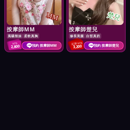
楚兒
MM
按摩師MM
按摩師楚兒
風騷辣妹
柔軟真胸
修長美腿
白皙真奶
紅牌 NT$
NT$
預約 按摩師MM
預約 按摩師楚兒
2,800
3,200