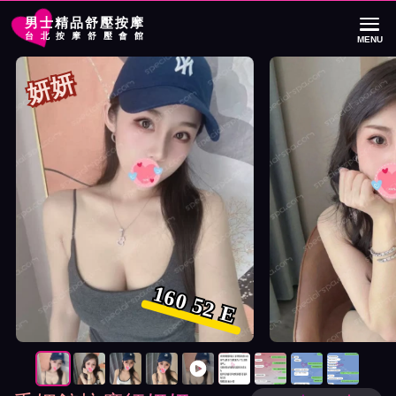
男士精品舒壓按摩
台北按摩舒壓會館
MENU
首頁
千媚館按摩師妍妍詳細介紹
千媚館按摩師妍妍照片展示與影片介紹
妍妍
160 52 E
按摩師妍妍照片展示與影片介紹及客戶評價截屏展示