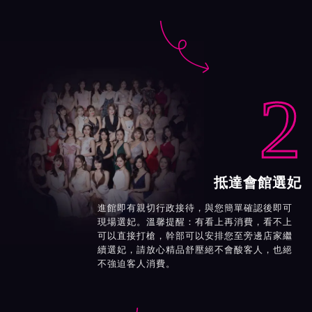

2
抵達會館選妃
進館即有親切行政接待，與您簡單確認後即可
現場選妃。溫馨提醒：有看上再消費，看不上
可以直接打槍，幹部可以安排您至旁邊店家繼
續選妃，請放心精品舒壓絕不會酸客人，也絕
不強迫客人消費。