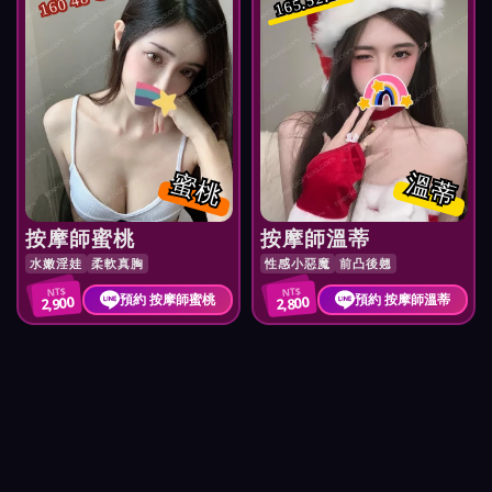
165.52.D
160 48 C
蜜桃
溫蒂
按摩師蜜桃
按摩師溫蒂
水嫩淫娃
柔軟真胸
性感小惡魔
前凸後翹
NT$
NT$
預約 按摩師蜜桃
預約 按摩師溫蒂
2,900
2,800