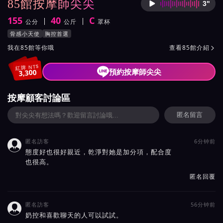
85館按摩師尖尖
3"
按摩師
155
40
C
公分
公斤
罩杯
身高
體重
罩杯
按摩師尖尖服務風格與特色
骨感小天使
胸控首選
按摩師尖尖所屬按摩會館介紹與班表
我在85館等你哦
查看85館介紹

紅牌 NT$
預約按摩師尖尖
3,300
按摩顧客討論區
匿名留言
匿名訪客
6分钟前

態度好也很好親近，乾淨對她是加分項，配合度
也很高。
匿名回覆
匿名訪客
56分钟前

奶控和喜歡聊天的人可以試試。