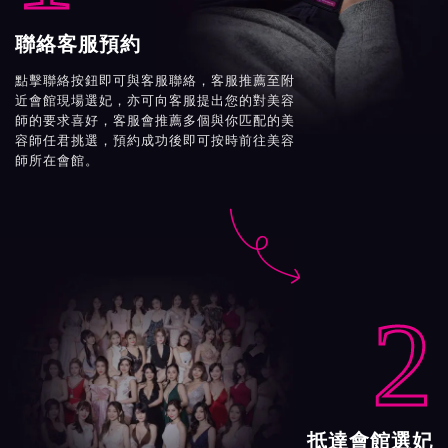
聯絡客服預約
點擊聯絡按鈕即可與客服聯絡，客服推薦至附
近會館現場選妃，亦可向客服提出您的對美容
師的要求喜好，客服會推薦多個與你匹配的美
容師任君挑選，預約成功後即可按時前往美容
師所在會館。

2
抵達會館選妃