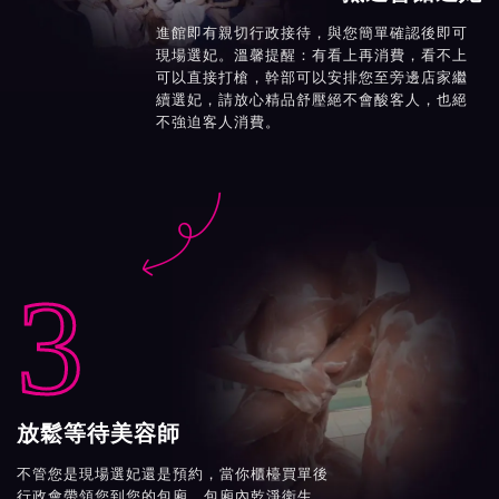
進館即有親切行政接待，與您簡單確認後即可
現場選妃。溫馨提醒：有看上再消費，看不上
可以直接打槍，幹部可以安排您至旁邊店家繼
續選妃，請放心精品舒壓絕不會酸客人，也絕
不強迫客人消費。

3
放鬆等待美容師
不管您是現場選妃還是預約，當你櫃檯買單後
行政會帶領您到您的包廂。包廂內乾淨衛生、