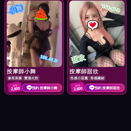
小舞
164-46-B
甜欣
166.48.D
按摩師小舞
按摩師甜欣
修長美腿
豐滿大奶
性感小惡魔
骨感纖細
NT$
NT$
預約 按摩師小舞
預約 按摩師甜欣
2,900
2,800