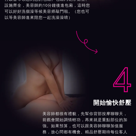
設施齊全，美容師約10分鐘後進包廂，這時您
可以好好洗個澡等候美容师敲門啦。（您也可
以等美容師進來陪您一起洗澡澡唷）

4
開始愉快舒壓
美容師都很有禮貌，先幫你背部按摩聊聊天，
前戲會開始調情輕功，再來就是重點部位的加
強。如果預算，也可以跟美容師聊聊加值服
務，放心問都有機會。精品舒壓期待每位客人