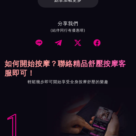
點擊加載更多
分享我們
(結伴同行有優惠唷)




如何開始按摩？聯絡精品舒壓按摩客
服即可！
輕鬆幾步即可開始享受全身按摩舒壓的樂趣
1