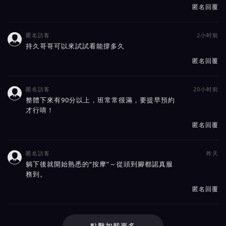
匿名回覆
匿名訪客
2小时前

持久哥哥可以來試試看能撐多久
匿名回覆
匿名訪客
20小时前

整體下來有90分以上，班常常很滿，要提早預約
才行唷！
匿名回覆
匿名訪客
昨天

躺下後就開始熟悉的“按摩”～從頭到腳都認真服
務到。
匿名回覆