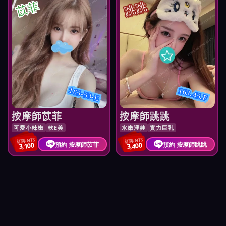
苡菲
跳跳
165-53-E
163.45.F
按摩師苡菲
按摩師跳跳
可愛小辣椒
軟E美
水嫩淫娃
實力巨乳
紅牌 NT$
紅牌 NT$
預約 按摩師苡菲
預約 按摩師跳跳
3,100
3,400