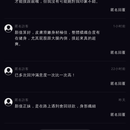
才能摸跟親嘴，但我沒有可能她對我印象不錯。
匿名回覆
匿名訪客
1小时前

顏值算好，皮膚滑嫩身材極佳，整體穠纖合度有
在健身，尤其屁股跟大腿內側，摸起來真的超
爽。
匿名回覆
匿名訪客
22小时前

已多次回沖滿意度一次比一次高！
匿名回覆
匿名訪客
昨天

顏值正妹，是在路上遇到會回頭款，身形纖細
匿名回覆