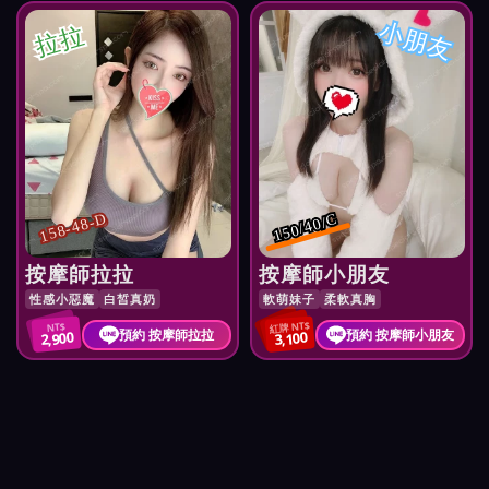
小朋友
拉拉
158-48-D
150/40/C
按摩師拉拉
按摩師小朋友
性感小惡魔
白皙真奶
軟萌妹子
柔軟真胸
紅牌 NT$
NT$
預約 按摩師拉拉
預約 按摩師小朋友
2,900
3,100