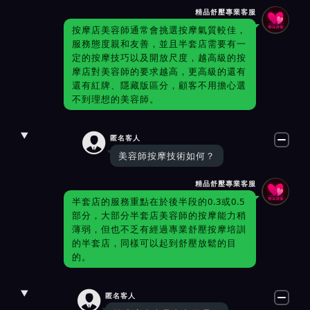
精品舒壓專業客服
按摩店美容師通常會挑選按摩氣質較佳，
服務態度親和友善，並且半套店需要有一
定的按摩技巧以及開放尺度，越高級的按
摩店對美容師的要求越高，更高級的還有
還有紅牌、隱藏版區分，顧客不用擔心選
不到理想的美容師。

匿名客人
美容師按摩技術如何？
精品舒壓專業客服
半套店的服務重點在於後半段的0.3或0.5
部分，大部分半套店美容師的按摩能力稍
薄弱，但也不乏有經過專業舒壓按摩培訓
的半套店，同樣可以起到舒壓放鬆的目
的。

匿名客人