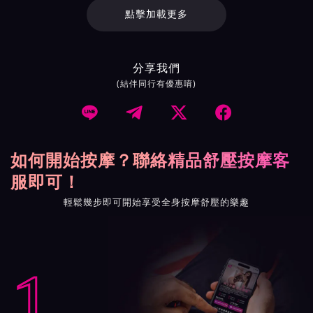
點擊加載更多
分享我們
(結伴同行有優惠唷)




如何開始按摩？聯絡精品舒壓按摩客
服即可！
輕鬆幾步即可開始享受全身按摩舒壓的樂趣
1