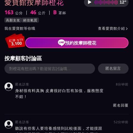
愛寶館按摩師橙花
12"
按摩師
163
46
B
公分
公斤
罩杯
身高
體重
罩杯
按摩師橙花服務風格與特色
高顏女友
絕佳氣質
按摩師橙花所屬按摩會館介紹與班表
我在愛寶館等你哦
查看愛寶館介紹

紅牌 NT$
預約按摩師橙花
3,100
按摩顧客討論區
匿名留言
匿名訪客
8分钟前

身材很有料真胸 皮膚很好白皙有加值，服務態度
不錯！
匿名回覆
匿名訪客
52分钟前

聽說有些客人要培養感情到比較後面，才能摸跟