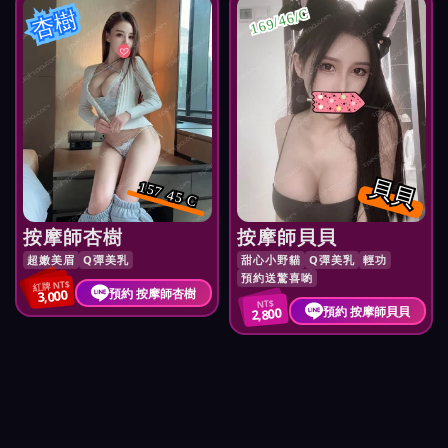
杏樹
169/46/C
貝貝
157 45 C
按摩師杏樹
按摩師貝貝
超嫩美眉
Q彈美乳
甜心小野貓
Q彈美乳
輕功
預約送驚喜喲
紅牌 NT$
預約 按摩師杏樹
3,000
NT$
預約 按摩師貝貝
2,800