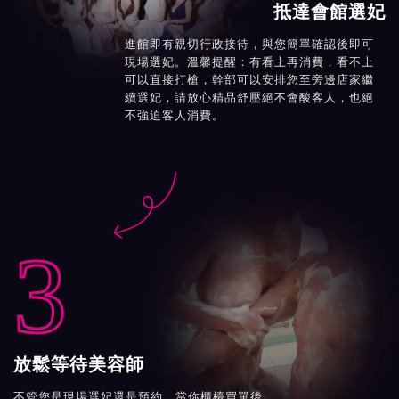
抵達會館選妃
進館即有親切行政接待，與您簡單確認後即可
現場選妃。溫馨提醒：有看上再消費，看不上
可以直接打槍，幹部可以安排您至旁邊店家繼
續選妃，請放心精品舒壓絕不會酸客人，也絕
不強迫客人消費。

3
放鬆等待美容師
不管您是現場選妃還是預約，當你櫃檯買單後