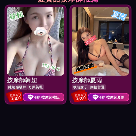
韓妞
夏雨
163 46 C
155/42/C
按摩師韓妞
按摩師夏雨
純慾感騷妹
Q彈美乳
軟萌妹子
胸控首選
紅牌 NT$
紅牌 NT$
預約 按摩師韓妞
預約 按摩師夏雨
3,200
3,000