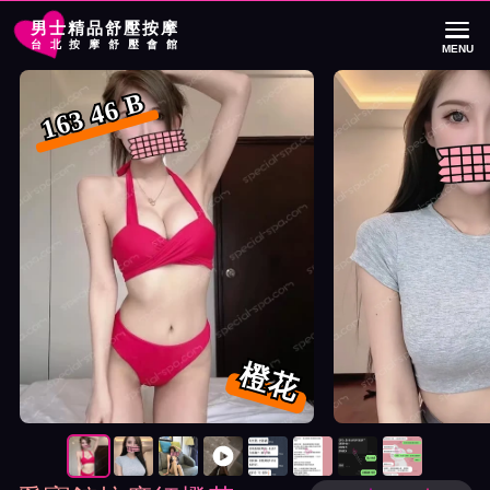
男士精品舒壓按摩
台北按摩舒壓會館
MENU
首頁
愛寶館按摩師橙花詳細介紹
愛寶館按摩師橙花照片展示與影片介紹
163 46 B
橙花
按摩師橙花照片展示與影片介紹及客戶評價截屏展示