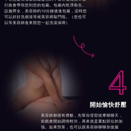
行政會帶領您到您的包廂。包廂內乾淨衛生、
設施齊全，美容師約10分鐘後進包廂，這時您
可以好好洗個澡等候美容师敲門啦。（您也可
以等美容師進來陪您一起洗澡澡唷）

4
開始愉快舒壓
美容師都很有禮貌，先幫你背部按摩聊聊天，
前戲會開始調情輕功，再來就是重點部位的加
強。如果預算，也可以跟美容師聊聊加值服