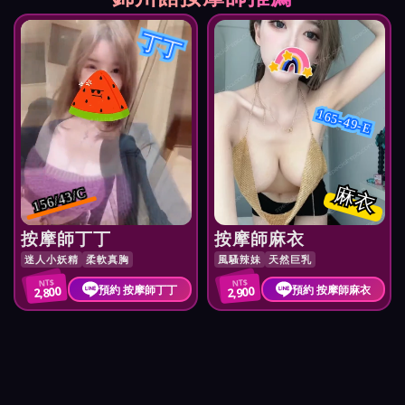
丁丁
165-49-E
麻衣
156/43/C
按摩師丁丁
按摩師麻衣
迷人小妖精
柔軟真胸
風騷辣妹
天然巨乳
NT$
NT$
預約 按摩師丁丁
預約 按摩師麻衣
2,800
2,900