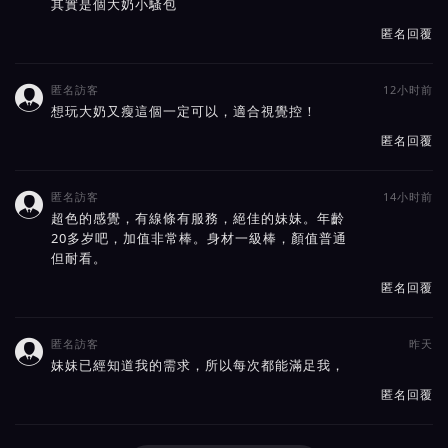
其實是個大奶小騷包
匿名回覆
匿名訪客
12小时前

想玩大奶又瘦這個一定可以，適合視覺控！
匿名回覆
匿名訪客
14小时前

超色的感覺，有線條有服務，絕佳的妹妹。年齡
20多岁吧，加值非常棒。身材一級棒，顏值普通
但耐看。
匿名回覆
匿名訪客
昨天

妹妹已經知道我的需求，所以每次都能滿足我，
匿名回覆