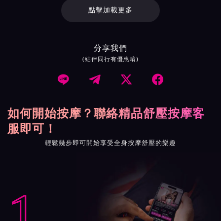
點擊加載更多
分享我們
(結伴同行有優惠唷)




如何開始按摩？聯絡精品舒壓按摩客
服即可！
輕鬆幾步即可開始享受全身按摩舒壓的樂趣
1