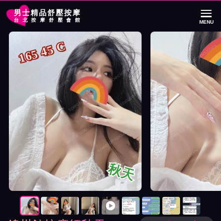
男士精品舒壓按摩
台北按摩舒壓會館
MENU
首頁
錦州館按摩師秋天詳細介紹
錦州館按摩師秋天照片展示與影片介紹
165 45 C
秋天
按摩師秋天照片展示與影片介紹及客戶評價截屏展示