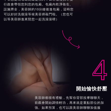
行政會帶領您到您的包廂。包廂內乾淨衛生、
設施齊全，美容師約10分鐘後進包廂，這時您
可以好好洗個澡等候美容师敲門啦。（您也可
以等美容師進來陪您一起洗澡澡唷）

4
開始愉快舒壓
美容師都很有禮貌，先幫你背部按摩聊聊天，
前戲會開始調情輕功，再來就是重點部位的加
強。如果預算，也可以跟美容師聊聊加值服