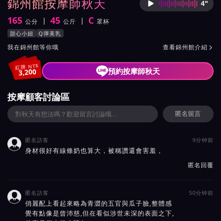
錦州館按摩師秋天
4"
按摩師
165
45
C
公分
公斤
罩杯
身高
體重
罩杯
按摩師秋天服務風格與特色
甜心小妞
Q彈美乳
按摩師秋天所屬按摩會館介紹與班表
我在錦州館等你哦
查看錦州館介紹

紅牌 NT$
預約按摩師秋天
3,200
按摩顧客討論區
匿名留言
匿名訪客
9分钟前

身材很好有線條奶也算大，被稱讚還會害羞，
匿名回覆
匿名訪客
50分钟前

俏麗配上看起來略為青澀的五官與瓜子臉,整體感
覺有點像是曾沛慈,但在看似涉世未深的表面之下,