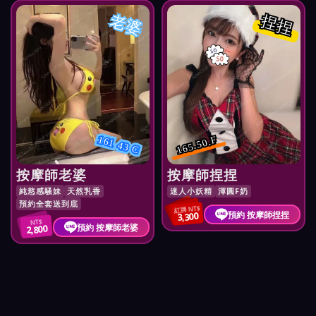
老婆
捏捏
161 43 C
165.50.F
按摩師老婆
按摩師捏捏
純慾感騷妹
天然乳香
迷人小妖精
渾圓F奶
預約全套送到底
紅牌 NT$
預約 按摩師捏捏
3,300
NT$
預約 按摩師老婆
2,800