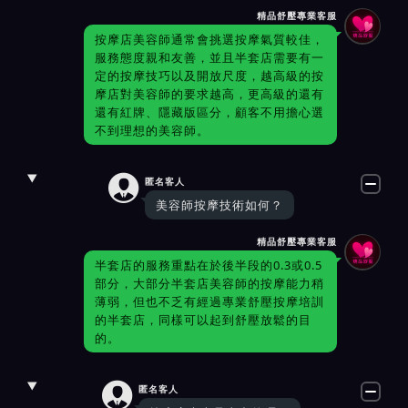
精品舒壓專業客服
按摩店美容師通常會挑選按摩氣質較佳，
服務態度親和友善，並且半套店需要有一
定的按摩技巧以及開放尺度，越高級的按
摩店對美容師的要求越高，更高級的還有
還有紅牌、隱藏版區分，顧客不用擔心選
不到理想的美容師。

匿名客人
美容師按摩技術如何？
精品舒壓專業客服
半套店的服務重點在於後半段的0.3或0.5
部分，大部分半套店美容師的按摩能力稍
薄弱，但也不乏有經過專業舒壓按摩培訓
的半套店，同樣可以起到舒壓放鬆的目
的。

匿名客人