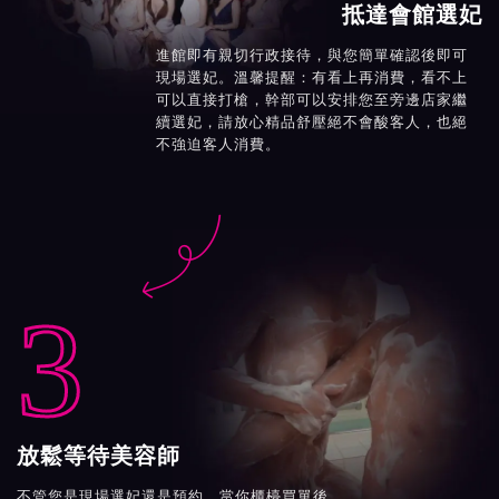
抵達會館選妃
進館即有親切行政接待，與您簡單確認後即可
現場選妃。溫馨提醒：有看上再消費，看不上
可以直接打槍，幹部可以安排您至旁邊店家繼
續選妃，請放心精品舒壓絕不會酸客人，也絕
不強迫客人消費。

3
放鬆等待美容師
不管您是現場選妃還是預約，當你櫃檯買單後