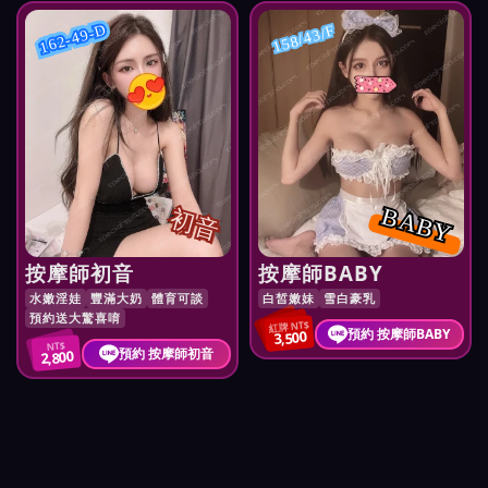
162-49-D
158/43/F
BABY
初音
按摩師初音
按摩師BABY
水嫩淫娃
豐滿大奶
體育可談
白皙嫩妹
雪白豪乳
預約送大驚喜唷
紅牌 NT$
預約 按摩師BABY
3,500
NT$
預約 按摩師初音
2,800