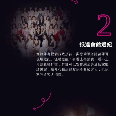
2
抵達會館選妃
進館即有親切行政接待，與您簡單確認後即可
現場選妃。溫馨提醒：有看上再消費，看不上
可以直接打槍，幹部可以安排您至旁邊店家繼
續選妃，請放心精品舒壓絕不會酸客人，也絕
不強迫客人消費。
