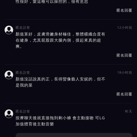
性很好，愛這種可以操控的，很有意思
匿名回覆
匿名訪客
12小时前

顏值算好，皮膚滑嫩身材極佳，整體穠纖合度有
在健身，尤其屁股跟大腿內側，摸起來真的超
爽。
匿名回覆
匿名訪客
18小时前

顏值沒話說真的正，長得蠻像藝人安妮的，但不
是我的菜
匿名回覆
匿名訪客
昨天

按摩聊天後就直接拖到剩小褲 會主動接吻 可LG
加值體育後主動音樂