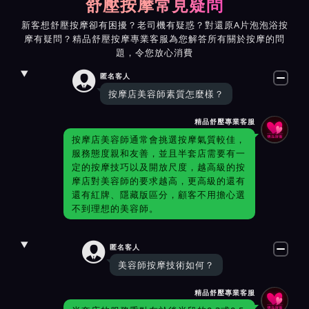
舒壓按摩常見疑問
新客想舒壓按摩卻有困擾？老司機有疑惑？對還原A片泡泡浴按
摩有疑問？精品舒壓按摩專業客服為您解答所有關於按摩的問
題，令您放心消費

匿名客人
按摩店美容師素質怎麼樣？
精品舒壓專業客服
按摩店美容師通常會挑選按摩氣質較佳，
服務態度親和友善，並且半套店需要有一
定的按摩技巧以及開放尺度，越高級的按
摩店對美容師的要求越高，更高級的還有
還有紅牌、隱藏版區分，顧客不用擔心選
不到理想的美容師。

匿名客人
美容師按摩技術如何？
精品舒壓專業客服