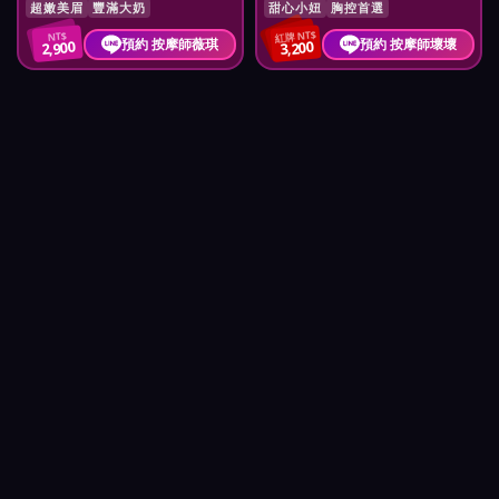
超嫩美眉
豐滿大奶
甜心小妞
胸控首選
紅牌 NT$
NT$
預約 按摩師薇琪
預約 按摩師壞壞
2,900
3,200