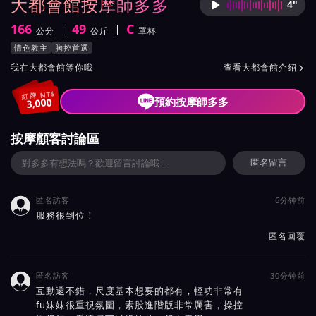
大都會館按摩師多多
4"
按摩師
166
49
C
公分
公斤
罩杯
身高
體重
罩杯
按摩師多多服務風格與特色
情色教主
胸控首選
按摩師多多所屬按摩會館介紹與班表
我在大都會館等你哦
查看大都會館介紹

紅牌 NT$
預約按摩師多多
3,000
按摩顧客討論區
匿名留言
匿名訪客
6分钟前

服務很到位！
匿名回覆
匿名訪客
30分钟前

互動還不錯，尺度基本想要的都有，輕功非常有
fu妹妹很重視氛圍，素股進階版非常厲害，操控