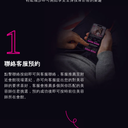
輕鬆幾步即可開始享受全身按摩舒壓的樂趣
1
聯絡客服預約
點擊聯絡按鈕即可與客服聯絡，客服推薦至附
近會館現場選妃，亦可向客服提出您的對美容
師的要求喜好，客服會推薦多個與你匹配的美
容師任君挑選，預約成功後即可按時前往美容
師所在會館。
