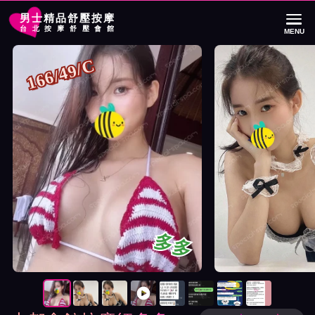
男士精品舒壓按摩
台北按摩舒壓會館
MENU
首頁
大都會館按摩師多多詳細介紹
大都會館按摩師多多照片展示與影片介
166/49/C
多多
按摩師多多照片展示與影片介紹及客戶評價截屏展示