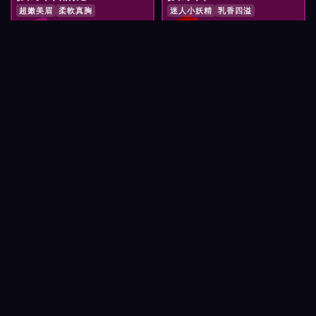
超嫩美眉
柔軟真胸
迷人小妖精
乳香四溢
紅牌 NT$
NT$
預約 按摩師甜妮
預約 按摩師VIVI
2,900
3,000