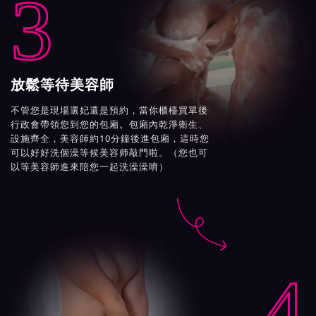
3
放鬆等待美容師
不管您是現場選妃還是預約，當你櫃檯買單後
行政會帶領您到您的包廂。包廂內乾淨衛生、
設施齊全，美容師約10分鐘後進包廂，這時您
可以好好洗個澡等候美容师敲門啦。（您也可
以等美容師進來陪您一起洗澡澡唷）

4