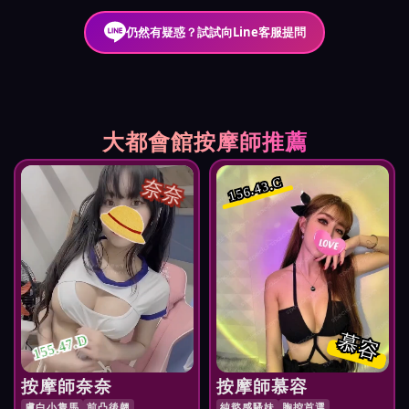
仍然有疑惑？試試向Line客服提問
大都會館按摩師推薦
奈奈
156.43.C
慕容
155.47.D
按摩師奈奈
按摩師慕容
膚白小隻馬
前凸後翹
純慾感騷妹
胸控首選