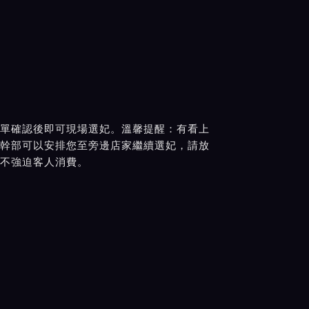
單確認後即可現場選妃。溫馨提醒：有看上
幹部可以安排您至旁邊店家繼續選妃，請放
不強迫客人消費。