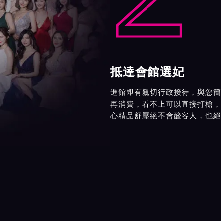
抵達會館選妃
進館即有親切行政接待，與您簡
再消費，看不上可以直接打槍，
心精品舒壓絕不會酸客人，也絕