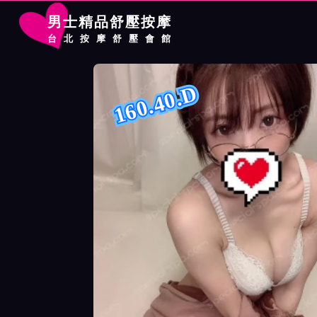
男士精品舒壓按摩
台北按摩舒壓會館
首頁
錦州館按摩師維淇詳細介紹
錦州館按摩師維淇照片展示
160.40.D