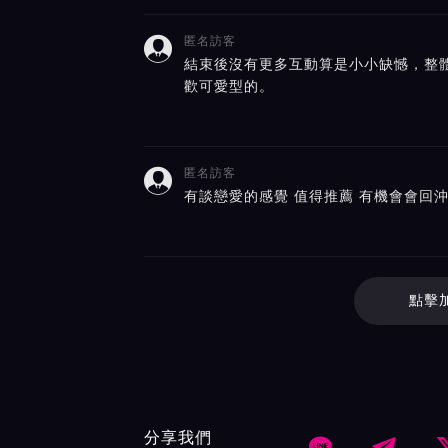
匿名訪客

結束後沒有更多互動算是小小缺憾，整
歡可愛型的。
匿名訪客

有談戀愛的感覺 值得推薦 有機會會回
點擊
分享我們

