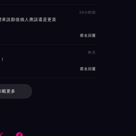
24小时前
體來說顏值個人應該還是更喜
匿名回覆
昨天
沖！
匿名回覆
加載更多

