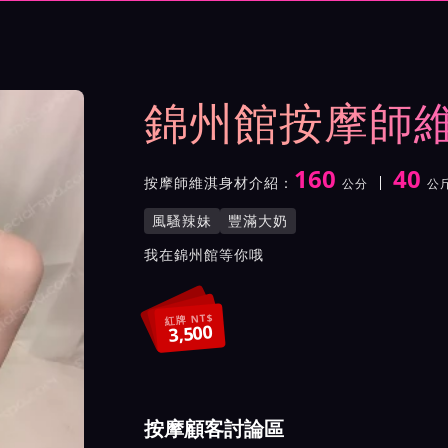
與影片介紹及客戶評價截屏
錦州館按摩師
160
40
按摩師維淇身材介紹：
公分
公
身高
體重
罩杯
按摩師維淇服務風格與特色
風騷辣妹
豐滿大奶
按摩師維淇所屬按摩會館介
我在錦州館等你哦
紅牌 NT$
3,500
按摩顧客討論區