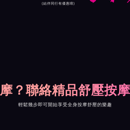
(結伴同行有優惠唷)
摩？聯絡精品舒壓按
輕鬆幾步即可開始享受全身按摩舒壓的樂趣