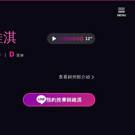
MENU
維淇
12"
按摩師維淇語音介
D
斤
罩杯
紹與班表
查看錦州館介紹

預約按摩師維淇