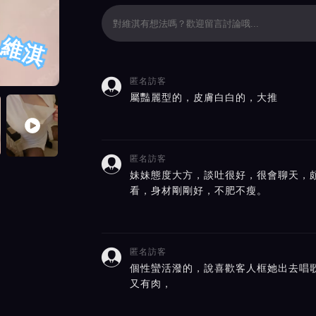
維淇
匿名訪客

價截屏展示
屬豔麗型的，皮膚白白的，大推
匿名訪客

妹妹態度大方，談吐很好，很會聊天，頗
看，身材剛剛好，不肥不瘦。
匿名訪客

個性蠻活潑的，說喜歡客人框她出去唱
又有肉，