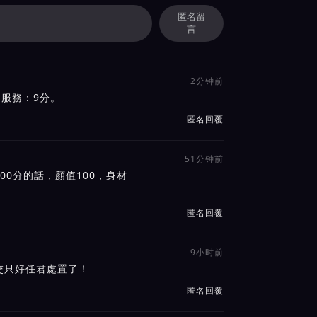
匿名留
言
2分钟前
、服務：9分。
匿名回覆
51分钟前
0分的話，顏值100，身材
匿名回覆
9小时前
交只好任君處置了！
匿名回覆