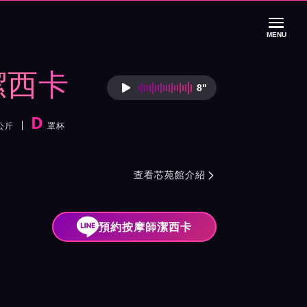
MENU
潔西卡
8"
按摩師潔西卡語音
D
公斤
罩杯
色
介紹與班表
查看芯苑館介紹

預約按摩師潔西卡