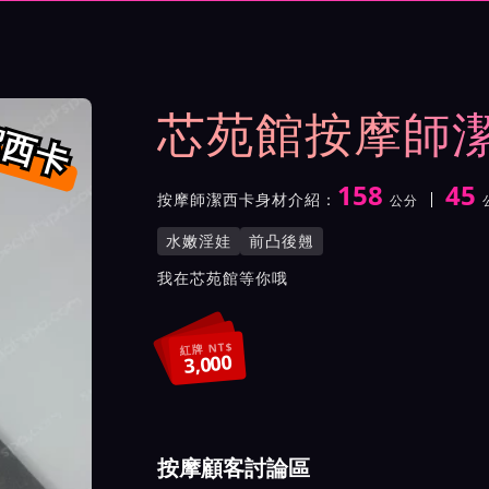
示與影片介紹及客戶評價截屏
芯苑館按摩師
潔西卡
158
45
按摩師潔西卡身材介紹：
公分
身高
體重
罩杯
按摩師潔西卡服務風格與特
水嫩淫娃
前凸後翹
按摩師潔西卡所屬按摩會館
我在芯苑館等你哦
紅牌 NT$
3,000
按摩顧客討論區