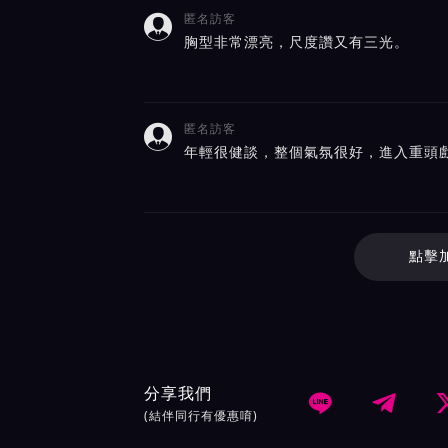
匿名訪客

胸型非常漂亮，尺度讚又有三光。
匿名訪客

年輕很健談，整個氣氛很好，進入重頭
點擊
分享我們


(結伴同行有優惠唷)