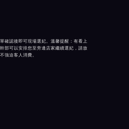
單確認後即可現場選妃。溫馨提醒：有看上
幹部可以安排您至旁邊店家繼續選妃，請放
不強迫客人消費。