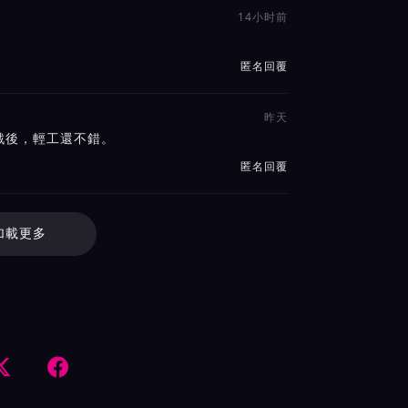
14小时前
匿名回覆
昨天
戲後，輕工還不錯。
匿名回覆
加載更多

