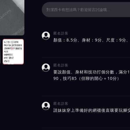
匿名訪客

評價截屏展示
顏值：8.5分、身材：9分、尺度：9分
匿名訪客

要說顏值、身材和技功打個分數，滿分10
90，技巧85（但聊的開心＋10分）
匿名訪客

請妹妹穿上準備好的網襪後直嚷要玩腳