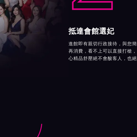
抵達會館選妃
進館即有親切行政接待，與您簡
再消費，看不上可以直接打槍，
心精品舒壓絕不會酸客人，也絕