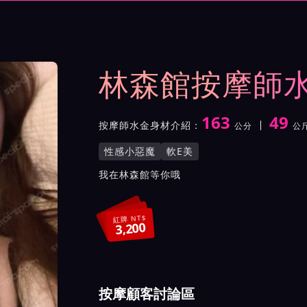
與影片介紹及客戶評價截屏
林森館按摩師
163
49
按摩師水金身材介紹：
公分
公
身高
體重
罩杯
按摩師水金服務風格與特色
性感小惡魔
軟E美
按摩師水金所屬按摩會館介
我在林森館等你哦
紅牌 NT$
3,200
按摩顧客討論區