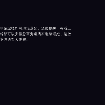
單確認後即可現場選妃。溫馨提醒：有看上
幹部可以安排您至旁邊店家繼續選妃，請放
不強迫客人消費。