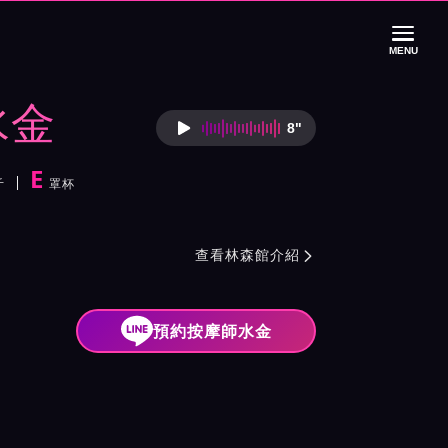
MENU
水金
8"
按摩師水金語音介
E
斤
罩杯
紹與班表
查看林森館介紹

預約按摩師水金