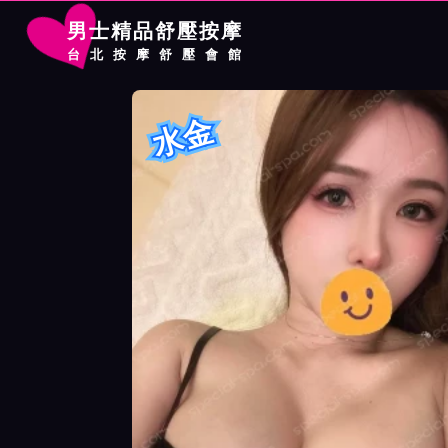
男士精品舒壓按摩
台北按摩舒壓會館
首頁
林森館按摩師水金詳細介紹
林森館按摩師水金照片展示
水金