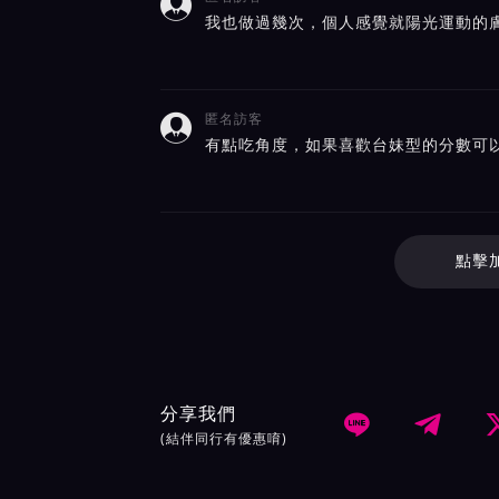

我也做過幾次，個人感覺就陽光運動的
匿名訪客

有點吃角度，如果喜歡台妹型的分數可以
點擊
分享我們


(結伴同行有優惠唷)