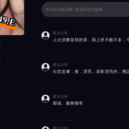
49.E
匿名訪客

價截屏展示
上次消費是我的菜，因上班天數不多，
匿名訪客

白皙皮膚，瘦，漂亮，喜歡漂亮的，應
匿名訪客

顏值、服務都有
匿名訪客