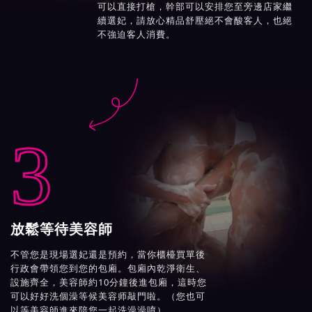
可以直接打槍，幹部可以安排您至旁邊店家繼
續選妃，請放心精品舒壓絕不會酸客人，也絕
不強迫客人消費。

3
放鬆等待美容師
不管您是現場選妃還是預約，當你櫃檯買單後
行政會帶領您到您的包廂。包廂內乾淨衛生、
設施齊全，美容師約10分鐘後進包廂，這時您
可以好好洗個澡等候美容师敲門啦。（您也可
以等美容師進來陪您一起洗澡澡唷）