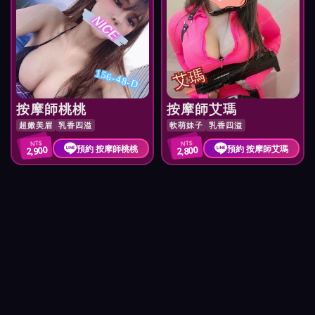
艾瑪
156-48-D
按摩師桃桃
按摩師艾瑪
超嫩美眉
乳香四溢
軟萌妹子
乳香四溢
NT$
NT$
預約 按摩師桃桃
預約 按摩師艾瑪
2,900
2,800