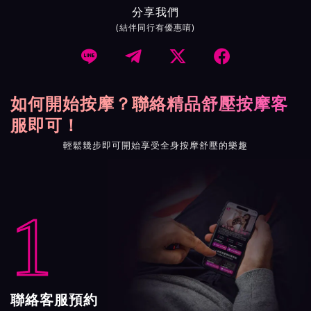
分享我們
(結伴同行有優惠唷)




如何開始按摩？聯絡精品舒壓按摩客
服即可！
輕鬆幾步即可開始享受全身按摩舒壓的樂趣
1
聯絡客服預約