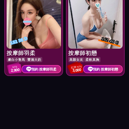
152 38 D
162 46 C
按摩師羽柔
按摩師初戀
膚白小隻馬
豐滿大奶
高顏女友
柔軟真胸
紅牌 NT$
NT$
預約 按摩師羽柔
預約 按摩師初戀
2,900
3,000