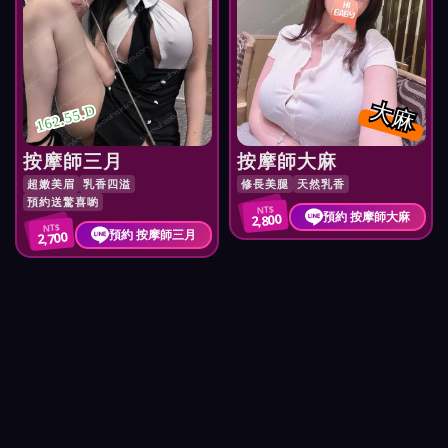
大麻
162.55.D
按摩師三月
按摩師大麻
超嫩美眉
乳香四溢
修長美腿
天然乳香
預約送驚喜喲
NT$
預約 按摩師大麻
2,800
NT$
預約 按摩師三月
2,700