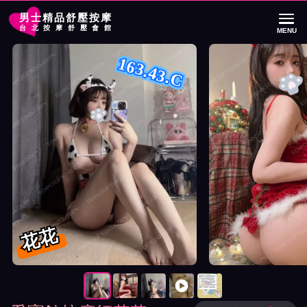
男士精品舒壓按摩
台北按摩舒壓會館
MENU
首頁
愛寶館按摩師花花詳細介紹
愛寶館按摩師花花照片展示與影片介紹
163.43.C
花花
按摩師花花照片展示與影片介紹及客戶評價截屏展示