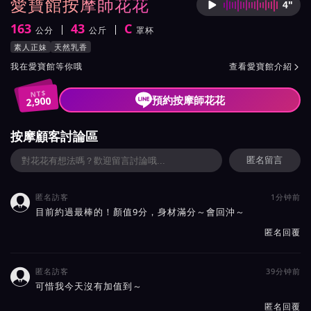
愛寶館按摩師花花
4"
按摩師
163
43
C
公分
公斤
罩杯
身高
體重
罩杯
按摩師花花服務風格與特色
素人正妹
天然乳香
按摩師花花所屬按摩會館介紹與班表
我在愛寶館等你哦
查看愛寶館介紹

NT$
預約按摩師花花
2,900
按摩顧客討論區
匿名留言
匿名訪客
1分钟前

目前約過最棒的！顏值9分，身材滿分～會回沖～
匿名回覆
匿名訪客
39分钟前

可惜我今天沒有加值到～
匿名回覆