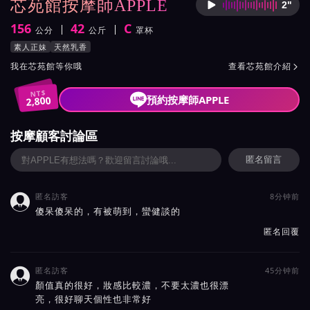
芯苑館按摩師APPLE
2"
按摩師A
156
42
C
公分
公斤
罩杯
身高
體重
罩杯
按摩師APPLE服務風格與特色
素人正妹
天然乳香
按摩師APPLE所屬按摩會館介紹與班表
我在芯苑館等你哦
查看芯苑館介紹

NT$
預約按摩師APPLE
2,800
按摩顧客討論區
匿名留言
匿名訪客
8分钟前

傻呆傻呆的，有被萌到，蠻健談的
匿名回覆
匿名訪客
45分钟前

顏值真的很好，妝感比較濃，不要太濃也很漂
亮，很好聊天個性也非常好