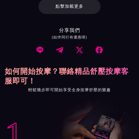
點擊加載更多
分享我們
(結伴同行有優惠唷)




如何開始按摩？聯絡精品舒壓按摩客
服即可！
輕鬆幾步即可開始享受全身按摩舒壓的樂趣
1