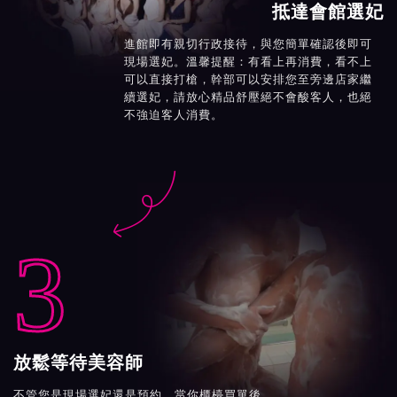
抵達會館選妃
進館即有親切行政接待，與您簡單確認後即可
現場選妃。溫馨提醒：有看上再消費，看不上
可以直接打槍，幹部可以安排您至旁邊店家繼
續選妃，請放心精品舒壓絕不會酸客人，也絕
不強迫客人消費。

3
放鬆等待美容師
不管您是現場選妃還是預約，當你櫃檯買單後