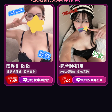
165/48/C
163.45.C
歡歡
初夏
按摩師歡歡
按摩師初夏
純慾感騷妹
柔軟真胸
純慾感騷妹
柔軟真胸
紅牌 NT$
紅牌 NT$
預約 按摩師歡歡
預約 按摩師初夏
3,000
3,100