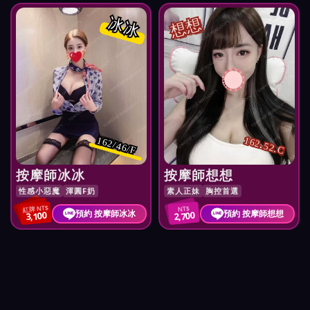
冰冰
想想
162.52.C
162/46/F
按摩師冰冰
按摩師想想
性感小惡魔
渾圓F奶
素人正妹
胸控首選
紅牌 NT$
NT$
預約 按摩師冰冰
預約 按摩師想想
3,100
2,700