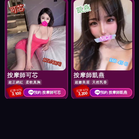
可芯
凱燕
171/48/C
160 45 C
按摩師可芯
按摩師凱燕
超正網紅
柔軟真胸
超嫩美眉
天然乳香
紅牌 NT$
紅牌 NT$
預約 按摩師可芯
預約 按摩師凱燕
3,100
3,200