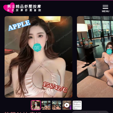
男士精品舒壓按摩
台北按摩舒壓會館
MENU
首頁
芯苑館按摩師APPLE詳細介紹
芯苑館按摩師APPLE照片展示與影片介
APPLE
156/42/C
按摩師APPLE照片展示與影片介紹及客戶評價截屏展示