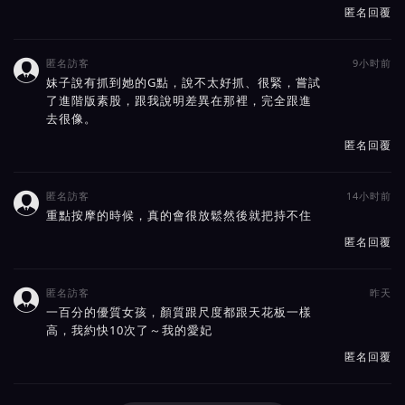
匿名回覆
匿名訪客
9小时前

妹子說有抓到她的G點，說不太好抓、很緊，嘗試
了進階版素股，跟我說明差異在那裡，完全跟進
去很像。
匿名回覆
匿名訪客
14小时前

重點按摩的時候，真的會很放鬆然後就把持不住
匿名回覆
匿名訪客
昨天

一百分的優質女孩，顏質跟尺度都跟天花板一樣
高，我約快10次了～我的愛妃
匿名回覆