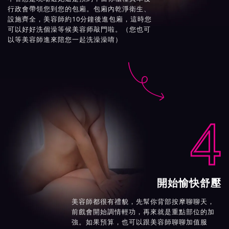
行政會帶領您到您的包廂。包廂內乾淨衛生、
設施齊全，美容師約10分鐘後進包廂，這時您
可以好好洗個澡等候美容师敲門啦。（您也可
以等美容師進來陪您一起洗澡澡唷）

4
開始愉快舒壓
美容師都很有禮貌，先幫你背部按摩聊聊天，
前戲會開始調情輕功，再來就是重點部位的加
強。如果預算，也可以跟美容師聊聊加值服