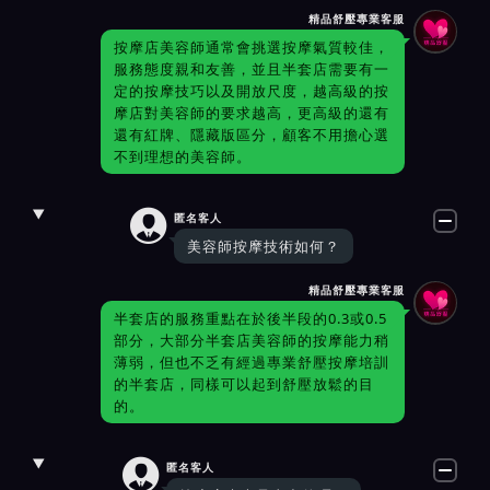
精品舒壓專業客服
按摩店美容師通常會挑選按摩氣質較佳，
服務態度親和友善，並且半套店需要有一
定的按摩技巧以及開放尺度，越高級的按
摩店對美容師的要求越高，更高級的還有
還有紅牌、隱藏版區分，顧客不用擔心選
不到理想的美容師。

匿名客人
美容師按摩技術如何？
精品舒壓專業客服
半套店的服務重點在於後半段的0.3或0.5
部分，大部分半套店美容師的按摩能力稍
薄弱，但也不乏有經過專業舒壓按摩培訓
的半套店，同樣可以起到舒壓放鬆的目
的。

匿名客人