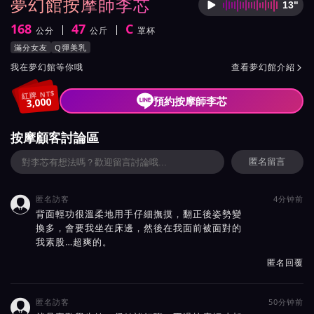
夢幻館按摩師李芯
13"
按摩師
168
47
C
公分
公斤
罩杯
身高
體重
罩杯
按摩師李芯服務風格與特色
滿分女友
Q彈美乳
按摩師李芯所屬按摩會館介紹與班表
我在夢幻館等你哦
查看夢幻館介紹

紅牌 NT$
預約按摩師李芯
3,000
按摩顧客討論區
匿名留言
匿名訪客
4分钟前

背面輕功很溫柔地用手仔細撫摸，翻正後姿勢變
換多，會要我坐在床邊，然後在我面前被面對的
我素股…超爽的。
匿名回覆
匿名訪客
50分钟前
