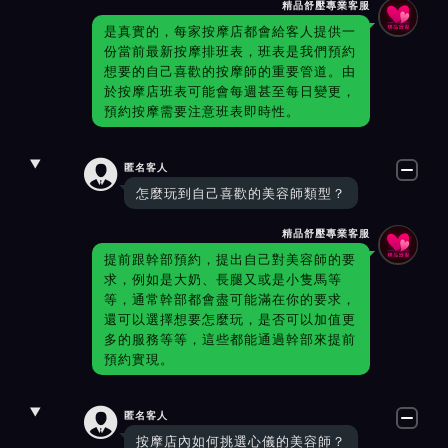
精品舒壓專業客服
是真實的，每家按摩店都會給客人提供一
份當前最新按摩排班表，班表是我們預約
想要的自己喜歡的按摩師的重要管道。由
於按摩店班表可能會每週甚至每日變更，
預約按摩需要注意班表即時性。

匿名客人
怎麼玩到自己喜歡的美容師類型？
精品舒壓專業客服
提前跟幹部預約，提出自己對美容師的要
求，例如是大奶、長腿又或是小隻馬等
等，通常幹部都會盡可能滿在你的要求，
還可以選擇想要怎麼玩，是否可以加值更
多的服務等等，這些都能通過幹部來提前
預約實現。

匿名客人
按摩店內如何挑選心儀的美容師？