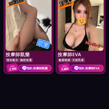
EVA
168/48/C
凱樂
163-52-C
按摩師凱樂
按摩師EVA
情色教主
胸控首選
氣質辣模
天然乳香
NT$
NT$
預約 按摩師凱樂
預約 按摩師EVA
2,700
2,800