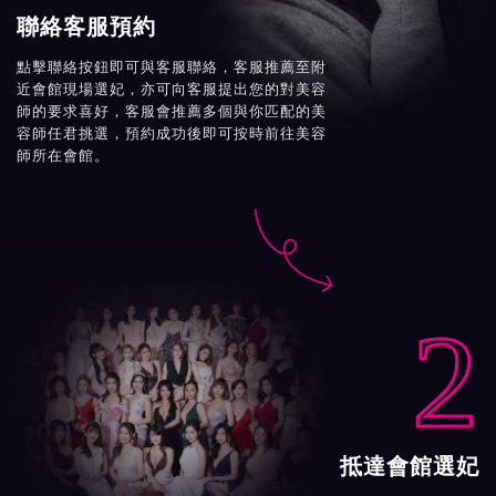
聯絡客服預約
點擊聯絡按鈕即可與客服聯絡，客服推薦至附
近會館現場選妃，亦可向客服提出您的對美容
師的要求喜好，客服會推薦多個與你匹配的美
容師任君挑選，預約成功後即可按時前往美容
師所在會館。

2
抵達會館選妃