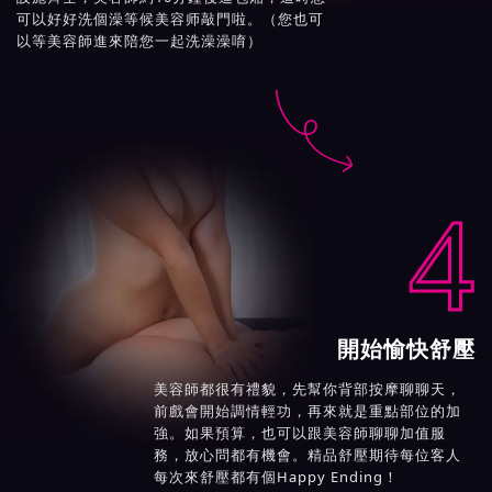
可以好好洗個澡等候美容师敲門啦。（您也可
以等美容師進來陪您一起洗澡澡唷）

4
開始愉快舒壓
美容師都很有禮貌，先幫你背部按摩聊聊天，
前戲會開始調情輕功，再來就是重點部位的加
強。如果預算，也可以跟美容師聊聊加值服
務，放心問都有機會。精品舒壓期待每位客人
每次來舒壓都有個Happy Ending！