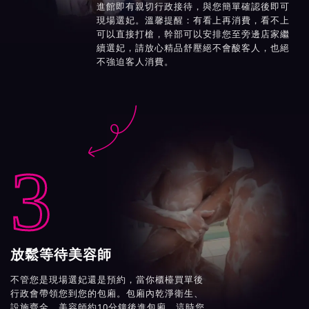
進館即有親切行政接待，與您簡單確認後即可
現場選妃。溫馨提醒：有看上再消費，看不上
可以直接打槍，幹部可以安排您至旁邊店家繼
續選妃，請放心精品舒壓絕不會酸客人，也絕
不強迫客人消費。

3
放鬆等待美容師
不管您是現場選妃還是預約，當你櫃檯買單後
行政會帶領您到您的包廂。包廂內乾淨衛生、
設施齊全，美容師約10分鐘後進包廂，這時您