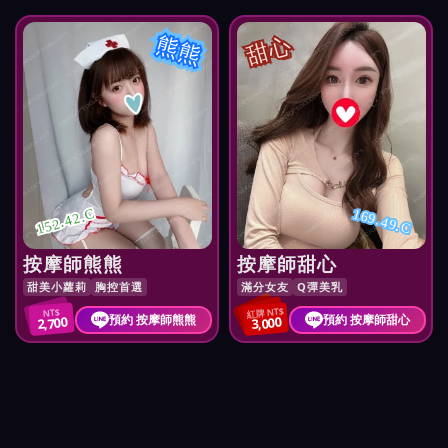
熊熊
甜心
152.42.C
169.49.C
按摩師熊熊
按摩師甜心
甜美小蘿莉
胸控首選
滿分女友
Q彈美乳
紅牌 NT$
NT$
預約 按摩師熊熊
預約 按摩師甜心
2,700
3,000