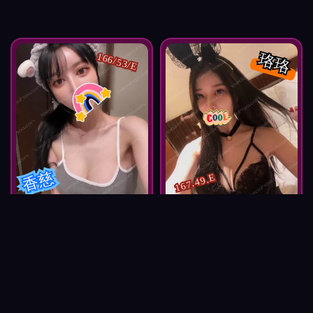
珞珞
166/53/E
香慈
167.49.E
按摩師香慈
按摩師珞珞
外拍小模
奶炮高手
高顏仙女
軟E美
紅牌 NT$
紅牌 NT$
預約 按摩師香慈
預約 按摩師珞珞
3,000
3,600