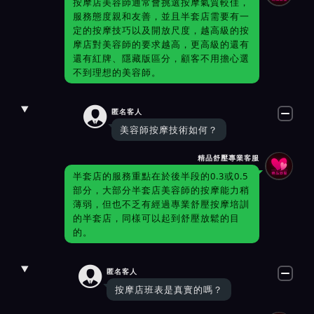
按摩店美容師通常會挑選按摩氣質較佳，
服務態度親和友善，並且半套店需要有一
定的按摩技巧以及開放尺度，越高級的按
摩店對美容師的要求越高，更高級的還有
還有紅牌、隱藏版區分，顧客不用擔心選
不到理想的美容師。

匿名客人
美容師按摩技術如何？
精品舒壓專業客服
半套店的服務重點在於後半段的0.3或0.5
部分，大部分半套店美容師的按摩能力稍
薄弱，但也不乏有經過專業舒壓按摩培訓
的半套店，同樣可以起到舒壓放鬆的目
的。

匿名客人
按摩店班表是真實的嗎？