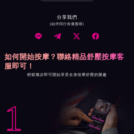
分享我們
(結伴同行有優惠唷)




如何開始按摩？聯絡精品舒壓按摩客
服即可！
輕鬆幾步即可開始享受全身按摩舒壓的樂趣
1