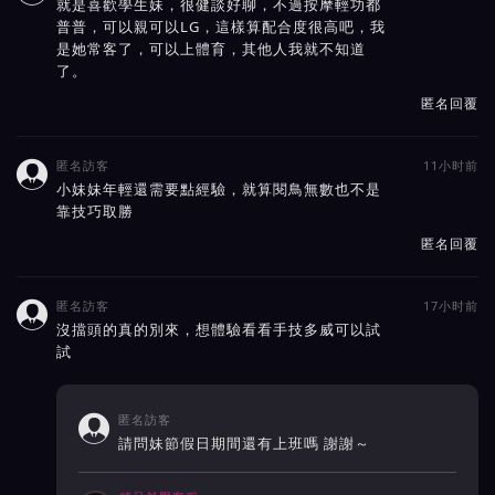
就是喜歡學生妹，很健談好聊，不過按摩輕功都
普普，可以親可以LG，這樣算配合度很高吧，我
是她常客了，可以上體育，其他人我就不知道
了。
匿名回覆
匿名訪客
11小时前

小妹妹年輕還需要點經驗，就算閱鳥無數也不是
靠技巧取勝
匿名回覆
匿名訪客
17小时前

沒擋頭的真的別來，想體驗看看手技多威可以試
試
匿名訪客

請問妹節假日期間還有上班嗎 謝謝～