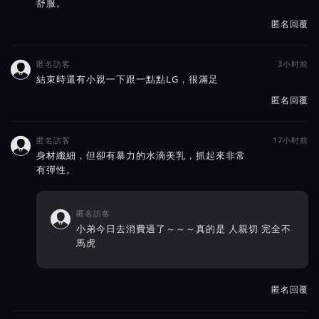
舒服。
匿名回覆
匿名訪客
3小时前

結束時還有小親一下跟一點點LG，很滿足
匿名回覆
匿名訪客
17小时前

身材纖細，但卻有暴力的水滴美乳，抓起來非常
有彈性。
匿名訪客

小弟今日去消費過了～～～真的是 人親切 完全不
馬虎
匿名回覆