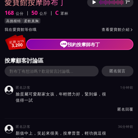
愛寶館按摩師布丁
7"
按摩師
168
50
C
公分
公斤
罩杯
身高
體重
罩杯
按摩師布丁服務風格與特色
高挑模特
柔軟真胸
按摩師布丁所屬按摩會館介紹與班表
我在愛寶館等你哦
查看愛寶館介紹

紅牌 NT$
預約按摩師布丁
3,200
按摩顧客討論區
匿名留言
匿名訪客
1分钟前

臉蛋屬可愛鄰家女孩，年輕體力好，緊到爆，很
值得一試
匿名回覆
匿名訪客
36分钟前

顏值中上，笑起來很美，按摩普普，輕功挑逗很