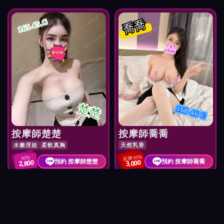
喬喬
165.45.C
楚楚
168 46 C
按摩師楚楚
按摩師喬喬
水嫩淫娃
柔軟真胸
天然乳香
紅牌 NT$
NT$
預約 按摩師楚楚
預約 按摩師喬喬
2,800
3,000