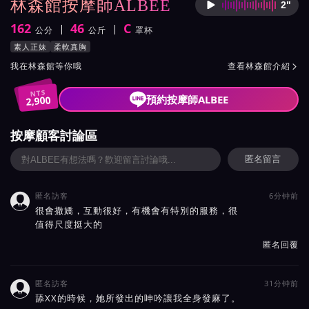
林森館按摩師ALBEE
2"
按摩師A
162
46
C
公分
公斤
罩杯
身高
體重
罩杯
按摩師ALBEE服務風格與特色
素人正妹
柔軟真胸
按摩師ALBEE所屬按摩會館介紹與班表
我在林森館等你哦
查看林森館介紹

NT$
預約按摩師ALBEE
2,900
按摩顧客討論區
匿名留言
匿名訪客
6分钟前

很會撒嬌，互動很好，有機會有特別的服務，很
值得尺度挺大的
匿名回覆
匿名訪客
31分钟前

舔XX的時候，她所發出的呻吟讓我全身發麻了。