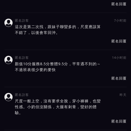
匿名回覆
匿名訪客
7小时前

這次是第二次找，跟妹子聊蠻多的，尺度應該算
不錯了，以後會常回沖。
匿名回覆
匿名訪客
14小时前

顏值10分服務8.5分整體9.5分，平常遇不到的～
不過班表很少要約要快
匿名回覆
匿名訪客
昨天

尺度一般上空，沒有要求全脫，穿小褲褲，也蠻
性感。小奶但沒關係，大腿有刺青，蠻好的體
驗。
匿名回覆