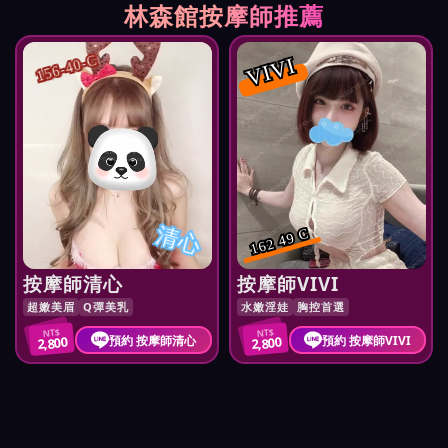
林森館按摩師推薦
VIVI
156-40-C
清心
162 49 C
按摩師清心
按摩師VIVI
超嫩美眉
Q彈美乳
水嫩淫娃
胸控首選
NT$
NT$
預約 按摩師清心
預約 按摩師VIVI
2,800
2,800