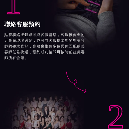
1
聯絡客服預約
點擊聯絡按鈕即可與客服聯絡，客服推薦至附
近會館現場選妃，亦可向客服提出您的對美容
師的要求喜好，客服會推薦多個與你匹配的美
容師任君挑選，預約成功後即可按時前往美容
師所在會館。

2