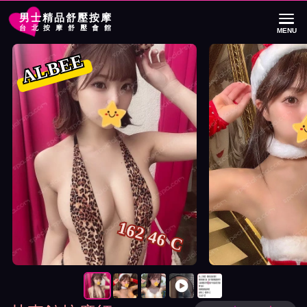
男士精品舒壓按摩
台北按摩舒壓會館
MENU
首頁
林森館按摩師ALBEE詳細介紹
林森館按摩師ALBEE照片展示與影片介
ALBEE
162 46 C
按摩師ALBEE照片展示與影片介紹及客戶評價截屏展示