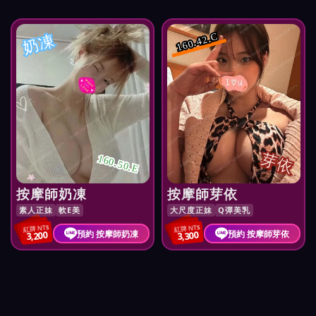
奶凍
160.42.C
芽依
160.50.E
按摩師奶凍
按摩師芽依
素人正妹
軟E美
大尺度正妹
Q彈美乳
紅牌 NT$
紅牌 NT$
預約 按摩師奶凍
預約 按摩師芽依
3,200
3,300