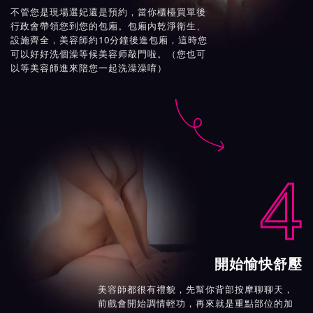
不管您是現場選妃還是預約，當你櫃檯買單後
行政會帶領您到您的包廂。包廂內乾淨衛生、
設施齊全，美容師約10分鐘後進包廂，這時您
可以好好洗個澡等候美容师敲門啦。（您也可
以等美容師進來陪您一起洗澡澡唷）

4
開始愉快舒壓
美容師都很有禮貌，先幫你背部按摩聊聊天，
前戲會開始調情輕功，再來就是重點部位的加