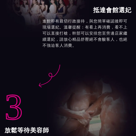
抵達會館選妃
進館即有親切行政接待，與您簡單確認後即可
現場選妃。溫馨提醒：有看上再消費，看不上
可以直接打槍，幹部可以安排您至旁邊店家繼
續選妃，請放心精品舒壓絕不會酸客人，也絕
不強迫客人消費。

3
放鬆等待美容師