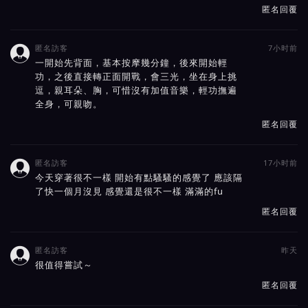
匿名回覆
匿名訪客
7小时前

一開始先背面，基本按摩幾分鐘，後來開始輕
功，之後直接轉正面開戰，會三光，坐在身上挑
逗，親耳朵、胸，可惜沒有加值音樂，輕功撫遍
全身，可親吻。
匿名回覆
匿名訪客
17小时前

今天穿著很不一樣 開始有點騷騷的感覺了 應該隔
了快一個月沒見 感覺還是很不一樣 滿滿的fu
匿名回覆
匿名訪客
昨天

很值得嘗試～
匿名回覆