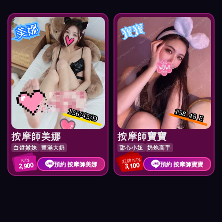
美娜
寶寶
156/45/D
158 48 E
按摩師美娜
按摩師寶寶
白皙嫩妹
豐滿大奶
甜心小妞
奶炮高手
紅牌 NT$
NT$
預約 按摩師美娜
預約 按摩師寶寶
2,900
3,100