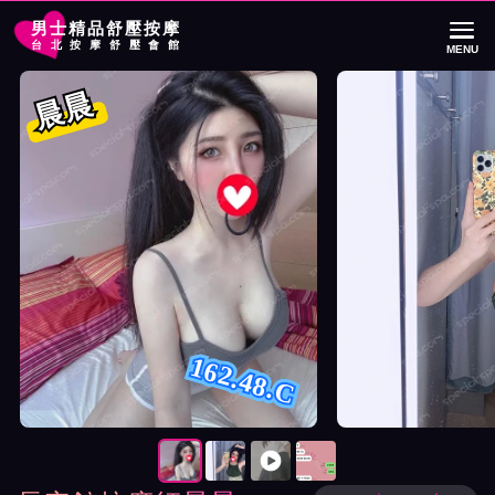
男士精品舒壓按摩
台北按摩舒壓會館
MENU
首頁
長安館按摩師晨晨詳細介紹
長安館按摩師晨晨照片展示與影片介紹
晨晨
162.48.C
按摩師晨晨照片展示與影片介紹及客戶評價截屏展示