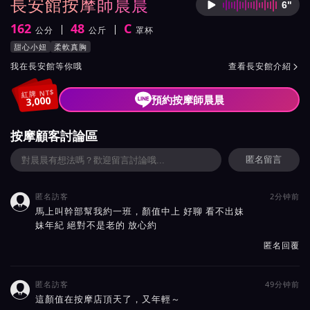
長安館按摩師晨晨
6"
按摩師
162
48
C
公分
公斤
罩杯
身高
體重
罩杯
按摩師晨晨服務風格與特色
甜心小妞
柔軟真胸
按摩師晨晨所屬按摩會館介紹與班表
我在長安館等你哦
查看長安館介紹

紅牌 NT$
預約按摩師晨晨
3,000
按摩顧客討論區
匿名留言
匿名訪客
2分钟前

馬上叫幹部幫我約一班，顏值中上 好聊 看不出妹
妹年紀 絕對不是老的 放心約
匿名回覆
匿名訪客
49分钟前

這顏值在按摩店頂天了，又年輕～