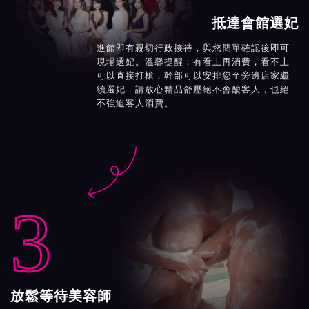
抵達會館選妃
進館即有親切行政接待，與您簡單確認後即可
現場選妃。溫馨提醒：有看上再消費，看不上
可以直接打槍，幹部可以安排您至旁邊店家繼
續選妃，請放心精品舒壓絕不會酸客人，也絕
不強迫客人消費。

3
放鬆等待美容師