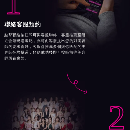
1
聯絡客服預約
點擊聯絡按鈕即可與客服聯絡，客服推薦至附
近會館現場選妃，亦可向客服提出您的對美容
師的要求喜好，客服會推薦多個與你匹配的美
容師任君挑選，預約成功後即可按時前往美容
師所在會館。

2