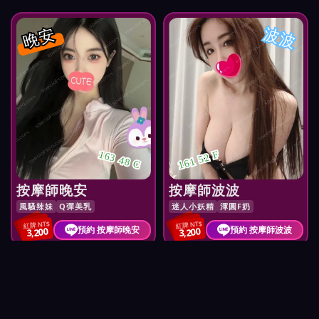
晚安
波波
163 48 C
161 52 F
按摩師晚安
按摩師波波
風騷辣妹
Q彈美乳
迷人小妖精
渾圓F奶
紅牌 NT$
紅牌 NT$
預約 按摩師晚安
預約 按摩師波波
3,200
3,200