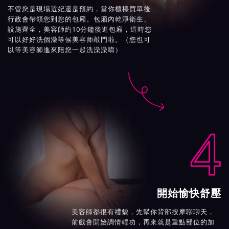
不管您是現場選妃還是預約，當你櫃檯買單後
行政會帶領您到您的包廂。包廂內乾淨衛生、
設施齊全，美容師約10分鐘後進包廂，這時您
可以好好洗個澡等候美容师敲門啦。（您也可
以等美容師進來陪您一起洗澡澡唷）

4
開始愉快舒壓
美容師都很有禮貌，先幫你背部按摩聊聊天，
前戲會開始調情輕功，再來就是重點部位的加