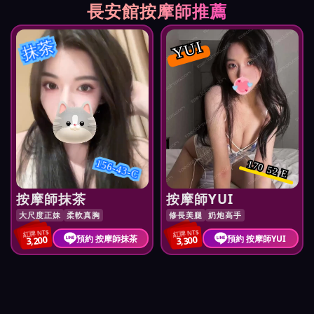
長安館按摩師推薦
抹茶
YUI
156-43-C
170 52 E
按摩師抹茶
按摩師YUI
大尺度正妹
柔軟真胸
修長美腿
奶炮高手
紅牌 NT$
紅牌 NT$
預約 按摩師抹茶
預約 按摩師YUI
3,200
3,300